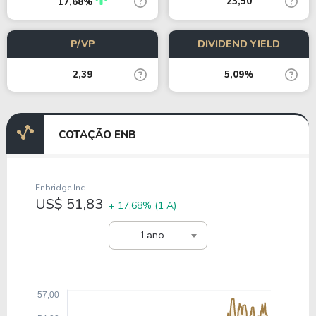
23,50
17,68%
P/VP
DIVIDEND YIELD
2,39
5,09%
COTAÇÃO ENB
Enbridge Inc
US$ 51,83
+ 17,68%
(1 A)
1 ano