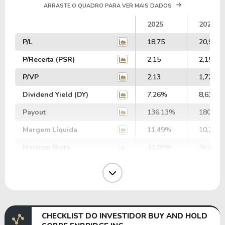
ARRASTE O QUADRO PARA VER MAIS DADOS
2025
2024
P/L
18,75
20,93
P/Receita (PSR)
2,15
2,15
P/VP
2,13
1,72
Dividend Yield (DY)
7,26%
8,63%
Payout
136,13%
180,63
Margem Líquida
11,49%
10,26%
Margem Bruta
32,97%
36,07%
Margem Operacional
17,66%
18,43%
Margem EBIT
21,37%
12,02%
Margem EBITDA
29,89%
20,55%
CHECKLIST DO INVESTIDOR BUY AND HOLD
EV/EBITDA
50,76
77,90