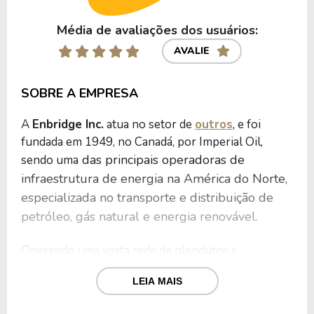
Média de avaliações dos usuários:
AVALIE
SOBRE A EMPRESA
A
Enbridge Inc.
atua no setor de
outros
, e foi
fundada em 1949, no Canadá, por Imperial Oil,
das principais operadoras de
sendo uma
infraestrutura de energia na América do Norte,
especializada no transporte e distribuição de
petróleo, gás natural e energia renovável.
Operando uma vasta rede de oleodutos e
gasodutos, sendo responsável pelo transporte de
LEIA MAIS
aproximadamente 30% do petróleo bruto
produzido na América do Norte e por 20% do gás