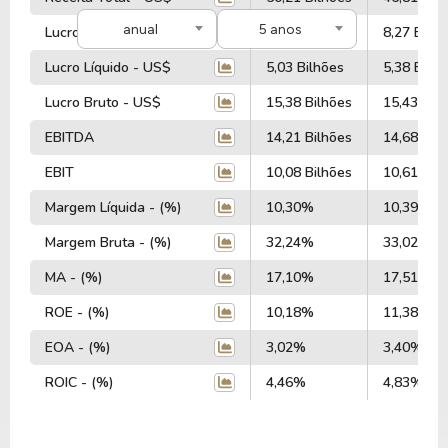
anual
5 anos
Lucro Operacional - US$
8,06 Bilhões
8,27 Bilhõ
Lucro Líquido - US$
5,03 Bilhões
5,38 Bilhõ
Lucro Bruto - US$
15,38 Bilhões
15,43 Bil
EBITDA
14,21 Bilhões
14,68 Bil
EBIT
10,08 Bilhões
10,61 Bil
Margem Líquida - (%)
10,30%
10,39%
Margem Bruta - (%)
32,24%
33,02%
MA - (%)
17,10%
17,51%
ROE - (%)
10,18%
11,38%
EOA - (%)
3,02%
3,40%
ROIC - (%)
4,46%
4,83%