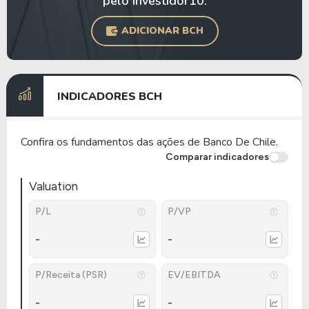
pelo Investidor10.
ADICIONAR BCH
INDICADORES BCH
Confira os fundamentos das ações de Banco De Chile.
Comparar indicadores
Valuation
P/L
P/VP
-
-
P/Receita (PSR)
EV/EBITDA
-
-