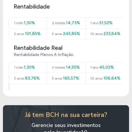
Rentabilidade
1,30%
14,73%
51,52%
1 mês
3 meses
1 ano
101,85%
245,85%
233,84%
2 anos
5 anos
10 anos
Rentabilidade Real
Rentabilidade Menos A Inflação.
1,30%
14,55%
45,02%
1 mês
3 meses
1 ano
83,76%
165,57%
106,64%
2 anos
5 anos
10 anos
Já tem BCH na sua carteira?
Gerencie seus investimentos