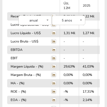
#
Últ.
2025
20
12M
Receita Total - US$
3,41 Mil
3,22 Mil
3,2
anual
5 anos
Lucro Operacional - US$
-
-
-
Lucro Líquido - US$
1,31 Mil
1,27 Mil
1,3
Lucro Bruto - US$
-
-
-
EBITDA
-
-
-
EBIT
-
-
-
Margem Líquida - (%)
29,63%
41,03%
44
Margem Bruta - (%)
0,00%
0,00%
0,
MA - (%)
0,00%
0,00%
0,
ROE - (%)
-%
17,31%
19
EOA - (%)
-%
2,14%
2,