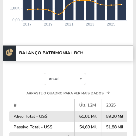
BALANÇO PATRIMONIAL BCH
anual
ARRASTE O QUADRO PARA VER MAIS DADOS
#
Últ. 12M
2025
2
Ativo Total - US$
61,01 Mil
59,20 Mil
5
Passivo Total - US$
54,69 Mil
51,88 Mil
4