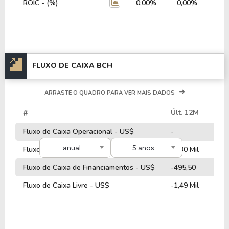
ROIC - (%)
0,00%
0,00%
0,
FLUXO DE CAIXA BCH
ARRASTE O QUADRO PARA VER MAIS DADOS
#
Últ. 12M
202
Fluxo de Caixa Operacional - US$
-
-
anual
5 anos
Fluxo de Caixa de Investimentos - US$
-1,30 Mil
-1,3
Fluxo de Caixa de Financiamentos - US$
-495,50
92,0
Fluxo de Caixa Livre - US$
-1,49 Mil
842