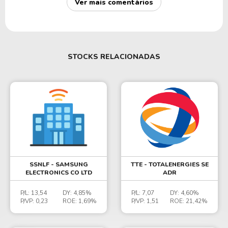
Ver mais comentários
STOCKS RELACIONADAS
SSNLF - SAMSUNG
TTE - TOTALENERGIES SE
ELECTRONICS CO LTD
ADR
P/L:
13,54
DY:
4,85%
P/L:
7,07
DY:
4,60%
P/VP:
0,23
ROE:
1,69%
P/VP:
1,51
ROE:
21,42%