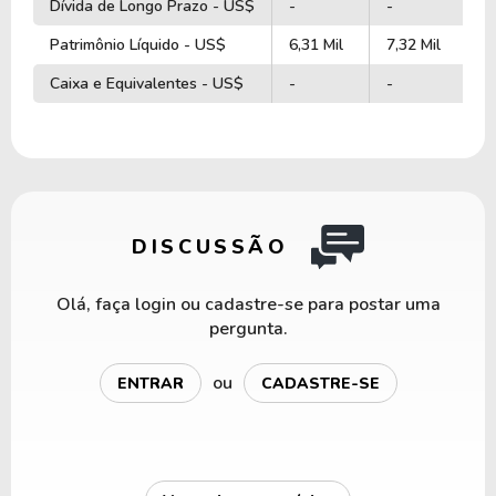
Dívida de Longo Prazo - US$
-
-
-
Patrimônio Líquido - US$
6,31 Mil
7,32 Mil
6
Caixa e Equivalentes - US$
-
-
-
DISCUSSÃO
Olá, faça login ou cadastre-se para postar uma
pergunta.
ou
ENTRAR
CADASTRE-SE