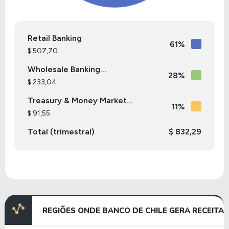
Retail Banking
61%
$ 507,70
Wholesale Banking...
28%
$ 233,04
Treasury & Money Market...
11%
$ 91,55
Total (trimestral)
$ 832,29
REGIÕES ONDE BANCO DE CHILE GERA RECEITA