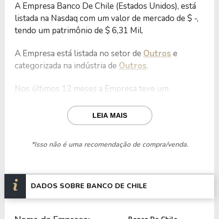
A Empresa Banco De Chile (Estados Unidos), está
listada na Nasdaq com um valor de mercado de $ -,
tendo um patrimônio de $ 6,31 Mil.
A Empresa está listada no setor de
Outros
e
categorizada na indústria de
Outros
.
Nos últimos 12 meses a Empresa teve um
faturamento de $ 3,41 Mil, que gerou um lucro no
valor de $ 1,31 Mil.
LEIA MAIS
Quanto aos seus principais indicadores, a Empresa
*Isso não é uma recomendação de compra/venda.
possui um P/L de -, um P/VP de - e nos últimos 12
meses a Empresa não pagou dividendos.
A Empresa é negociada no exterior através do
DADOS SOBRE BANCO DE CHILE
ticker
BCH
.