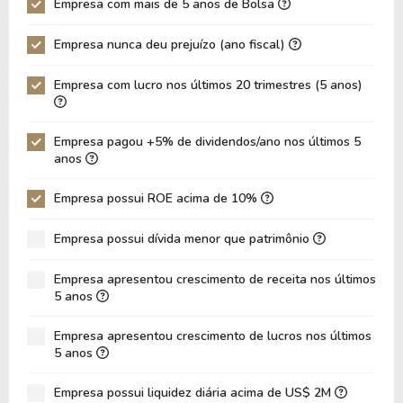
Empresa com mais de 5 anos de Bolsa
P/EBIT
0,00
0,00
Empresa nunca deu prejuízo (ano fiscal)
P/Ativo
0,31
0,19
Empresa com lucro nos últimos 20 trimestres (5 anos)
VPA
14,49
13,0
LPA
2,51
2,60
Empresa pagou +5% de dividendos/ano nos últimos 5
Giro de Ativos
0,01
0,02
anos
ROE
17,31%
19,8
Empresa possui ROE acima de 10%
ROIC
0,00%
0,00
Empresa possui dívida menor que patrimônio
ROA
2,14%
2,48
Dívida Líquida / Patrimônio
0,00
0,00
Empresa apresentou crescimento de receita nos últimos
5 anos
Dívida Líquida / EBITDA
0,00
0,00
Empresa apresentou crescimento de lucros nos últimos
Dívida Líquida / EBIT
0,00
0,00
5 anos
Dívida Bruta / Patrimônio
0,00
0,00
Empresa possui liquidez diária acima de US$ 2M