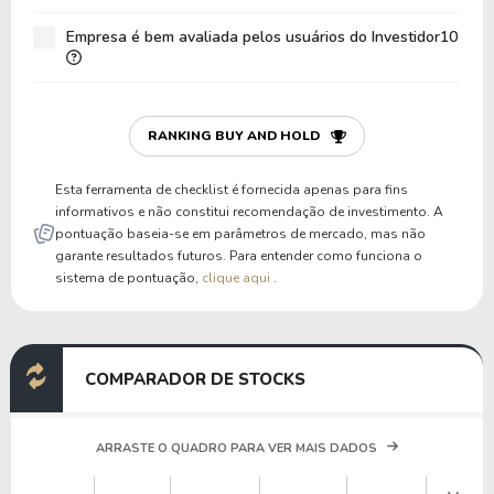
Patrimônio / Ativos
0,12
0,12
Empresa é bem avaliada pelos usuários do Investidor10
Passivos / Ativos
0,88
0,88
Liquidez Corrente
0,00
0,00
P/Cap Giro
0,00
0,00
RANKING BUY AND HOLD
P/Ativo Circ Líq
-405.410,07
-454
Esta ferramenta de checklist é fornecida apenas para fins
informativos e não constitui recomendação de investimento. A
pontuação baseia-se em parâmetros de mercado, mas não
garante resultados futuros. Para entender como funciona o
sistema de pontuação,
clique aqui
.
COMPARADOR DE STOCKS
ARRASTE O QUADRO PARA VER MAIS DADOS