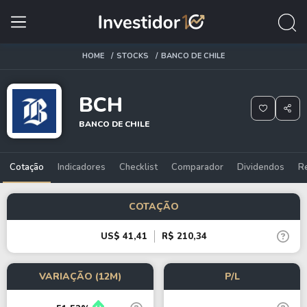
HOME
STOCKS
BANCO DE CHILE
BCH
BANCO DE CHILE
Cotação
Indicadores
Checklist
Comparador
Dividendos
R
COTAÇÃO
US$ 41,41
R$ 210,34
VARIAÇÃO (12M)
P/L