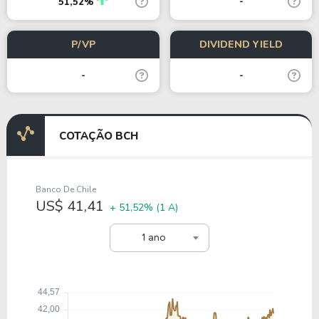
-
51,52%
P/VP
DIVIDEND YIELD
-
-
COTAÇÃO BCH
Banco De Chile
US$ 41,41
+ 51,52%
(1 A)
1 ano