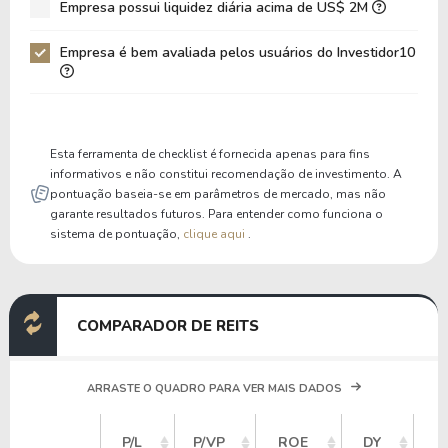
Empresa possui liquidez diária acima de US$ 2M
Patrimônio / Ativos
0,43
Empresa é bem avaliada pelos usuários do Investidor10
Passivos / Ativos
0,43
Liquidez Corrente
0,00
P/Cap Giro
0,00
Esta ferramenta de checklist é fornecida apenas para fins
P/Ativo Circ Líq
0,00
informativos e não constitui recomendação de investimento. A
pontuação baseia-se em parâmetros de mercado, mas não
garante resultados futuros. Para entender como funciona o
sistema de pontuação,
clique aqui
.
COMPARADOR DE REITS
ARRASTE O QUADRO PARA VER MAIS DADOS
V
P/L
P/VP
ROE
DY