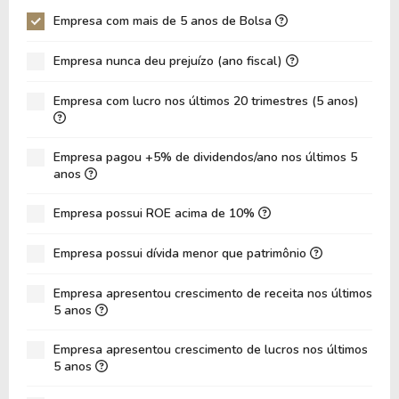
P/EBITDA
-4,11
Empresa com mais de 5 anos de Bolsa
P/EBIT
-1,65
Empresa nunca deu prejuízo (ano fiscal)
P/Ativo
0,11
Empresa com lucro nos últimos 20 trimestres (5 anos)
VPA
32,95
LPA
-4,21
Empresa pagou +5% de dividendos/ano nos últimos 5
Giro de Ativos
0,03
anos
ROE
-12,77%
Empresa possui ROE acima de 10%
ROIC
0,00%
Empresa possui dívida menor que patrimônio
ROA
-5,49%
Dívida Líquida / Patrimônio
1,03
Empresa apresentou crescimento de receita nos últimos
5 anos
Dívida Líquida / EBITDA
-36,48
Empresa apresentou crescimento de lucros nos últimos
Dívida Líquida / EBIT
-21,68
5 anos
Dívida Bruta / Patrimônio
1,04