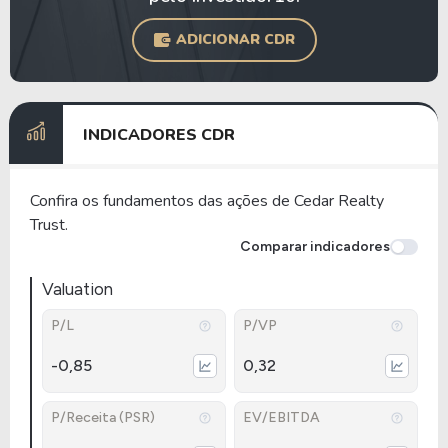
ADICIONAR CDR
INDICADORES CDR
Confira os fundamentos das ações de Cedar Realty
Trust.
Comparar indicadores
Valuation
P/L
P/VP
-0,85
0,32
P/Receita (PSR)
EV/EBITDA