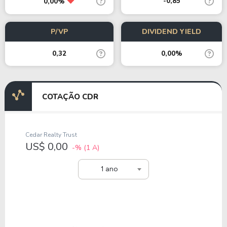
-0,85
0,00%
P/VP
DIVIDEND YIELD
0,32
0,00%
COTAÇÃO CDR
Cedar Realty Trust
US$ 0,00
-%
(1 A)
1 ano