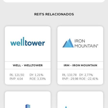
REITS RELACIONADOS
WELL - WELLTOWER
IRM - IRON MOUNTAIN
P/L:
121,50
DY:
1,21%
P/L:
133,78
DY:
2,77%
P/VP:
4,04
ROE:
3,33%
P/VP:
-29,98
ROE:
-22,41%