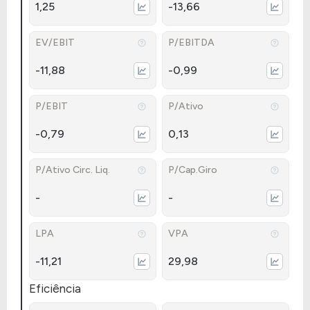
1,25
-13,66
EV/EBIT
P/EBITDA
-11,88
-0,99
P/EBIT
P/Ativo
-0,79
0,13
P/Ativo Circ. Liq.
P/Cap.Giro
-
-
LPA
VPA
-11,21
29,98
Eficiência