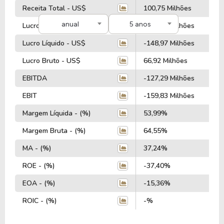
Receita Total - US$
100,75 Milhões
anual
5 anos
Lucro Operacional - US$
-116,83 Milhões
Lucro Líquido - US$
-148,97 Milhões
Lucro Bruto - US$
66,92 Milhões
EBITDA
-127,29 Milhões
EBIT
-159,83 Milhões
Margem Líquida - (%)
53,99%
Margem Bruta - (%)
64,55%
MA - (%)
37,24%
ROE - (%)
-37,40%
EOA - (%)
-15,36%
ROIC - (%)
-%