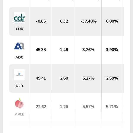
M
-0,85
0,32
-37,40%
0,00%
US
CDR
45,33
1,48
3,26%
3,90%
U
ADC
49,41
2,60
5,27%
2,59%
U
DLR
22,62
1,26
5,57%
5,71%
U
APLE