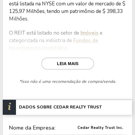
está listada na NYSE com um valor de mercado de $
125,97 Milhões, tendo um patrimônio de $ 398,33
Milhões.
O REIT está listado no setor de
Imóveis
e
categorizada na indústria de
Fundos de
Investimento Imobiliário
.
Nos últimos 12 meses o REIT teve um faturamento
LEIA MAIS
de $ 100,75 Milhões, que gerou um prejuízo no
valor de $ -148,97 Milhões.
*Isso não é uma recomendação de compra/venda.
Quanto aos seus principais indicadores, o REIT
possui um P/L de -0,85, um P/VP de 0,32 e nos
últimos 12 meses o REIT não pagou dividendos.
DADOS SOBRE CEDAR REALTY TRUST
O REIT é negociada no exterior através do ticker
Nome da Empresa:
CDR
.
Cedar Realty Trust Inc.