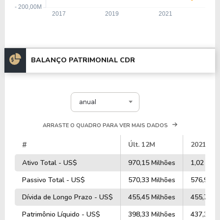
BALANÇO PATRIMONIAL CDR
anual
ARRASTE O QUADRO PARA VER MAIS DADOS
#
Últ. 12M
2021
Ativo Total - US$
970,15 Milhões
1,02 Bilh
Passivo Total - US$
570,33 Milhões
576,93 M
Dívida de Longo Prazo - US$
455,45 Milhões
455,72 M
Patrimônio Líquido - US$
398,33 Milhões
437,38 M