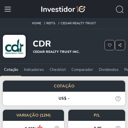
HOME
REITS
CEDAR REALTY TRUST
CDR
CEDAR REALTY TRUST INC.
Cotação
Indicadores
Checklist
Comparador
Dividendos
R
COTAÇÃO
US$ -
VARIAÇÃO (12M)
P/L