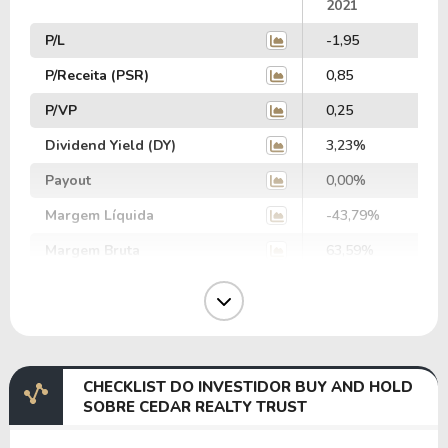
2021
P/L
-1,95
P/Receita (PSR)
0,85
P/VP
0,25
Dividend Yield (DY)
3,23%
Payout
0,00%
Margem Líquida
-43,79%
Margem Bruta
63,59%
Margem Operacional
-20,67%
Margem EBIT
-66,90%
Margem EBITDA
-39,75%
CHECKLIST DO INVESTIDOR BUY AND HOLD
EV/EBITDA
-46,63
SOBRE CEDAR REALTY TRUST
EV/EBIT
-27,70