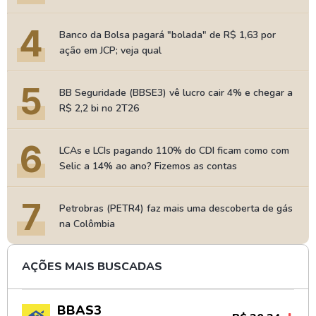
4
Banco da Bolsa pagará "bolada" de R$ 1,63 por
ação em JCP; veja qual
5
BB Seguridade (BBSE3) vê lucro cair 4% e chegar a
R$ 2,2 bi no 2T26
6
LCAs e LCIs pagando 110% do CDI ficam como com
Selic a 14% ao ano? Fizemos as contas
7
Petrobras (PETR4) faz mais uma descoberta de gás
na Colômbia
AÇÕES MAIS BUSCADAS
BBAS3