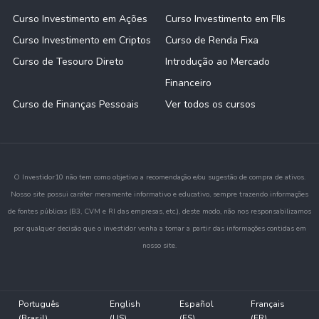
Curso Investimento em Ações
Curso Investimento em FIIs
Curso Investimento em Criptos
Curso de Renda Fixa
Curso de Tesouro Direto
Introdução ao Mercado
Financeiro
Curso de Finanças Pessoais
Ver todos os cursos
O Investidor10 não tem como objetivo a recomendação e/ou sugestão de compra de ativos.
Nosso site possui caráter meramente informativo e educativo, sempre trazendo informações
de fontes públicas (B3, CVM e RI das empresas, etc.), deste modo, não nos responsabilizamos
por qualquer decisão que o investidor venha a tomar a partir das informações contidas em
nosso site.
Português
English
Español
Français
(Brasil)
(US)
(ES)
(FR)