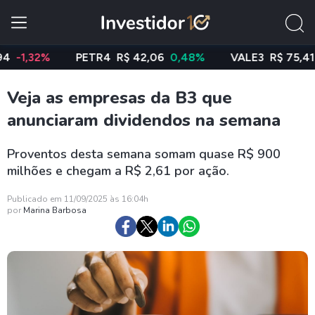
32%
PETR4
R$ 42,06
0,48%
VALE3
R$ 75,41
-1,8
Veja as empresas da B3 que
anunciaram dividendos na semana
Proventos desta semana somam quase R$ 900
milhões e chegam a R$ 2,61 por ação.
Publicado em 11/09/2025 às 16:04h
por
Marina Barbosa