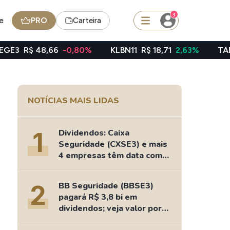
3
e
PRO
Carteira
66
-0,80%
KLBN11
R$ 18,71
2,63%
TAEE11
R$ 40,0
squisar
NOTÍCIAS MAIS LIDAS
BDR
de
SpaceX
1
Dividendos: Caixa
Seguridade (CXSE3) e mais
4 empresas têm data com
nesta 2ª feira
edas
Ideias
2
BB Seguridade (BBSE3)
Agenda de Dividendos
pagará R$ 3,8 bi em
Radar do Dividendo Inteligente
dividendos; veja valor por
oin - BNB
Carteiras Recomendadas
ação