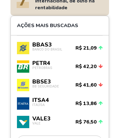
7
internacional, de olho na
rentabilidade
AÇÕES MAIS BUSCADAS
BBAS3
R$ 21,09
BANCO DO BRASIL
PETR4
R$ 42,20
PETROBRAS
BBSE3
R$ 41,60
BB SEGURIDADE
ITSA4
R$ 13,86
ITAÚSA
VALE3
R$ 76,50
VALE