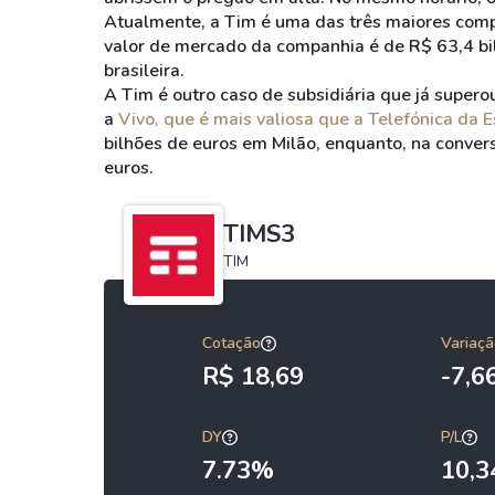
Atualmente, a Tim é uma das três maiores compa
valor de mercado da companhia é de R$ 63,4 bi
brasileira.
A Tim é outro caso de subsidiária que já supero
a
Vivo, que é mais valiosa que a Telefónica da 
bilhões de euros em Milão, enquanto, na convers
euros.
TIMS3
TIM
Cotação
Variaçã
R$ 18,69
-7,
DY
P/L
7.73%
10,3