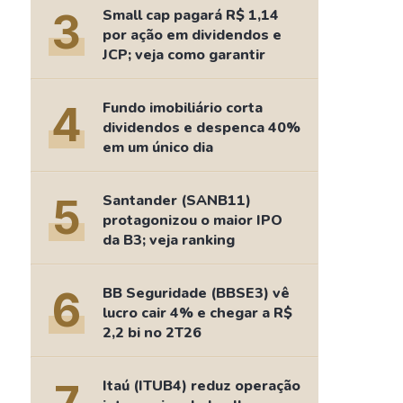
Comparador de Ativos
3
Small cap pagará R$ 1,14
As Ações Mais Buscadas
por ação em dividendos e
JCP; veja como garantir
Guia do Iniciante
4
Fundo imobiliário corta
dividendos e despenca 40%
em um único dia
5
Santander (SANB11)
protagonizou o maior IPO
da B3; veja ranking
6
BB Seguridade (BBSE3) vê
lucro cair 4% e chegar a R$
2,2 bi no 2T26
Itaú (ITUB4) reduz operação