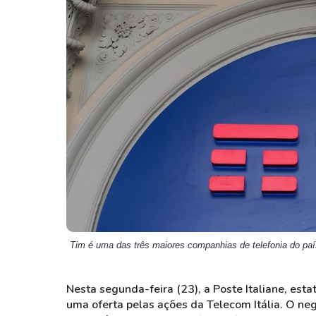
Weg
XPLG11
Klabin
KNRI11
Petrobrás
KNCR11
Ver todos
Ver todos
Tim é uma das três maiores companhias de telefonia do pa
Nesta segunda-feira (23), a Poste Italiane, estat
uma oferta pelas ações da Telecom Itália. O neg