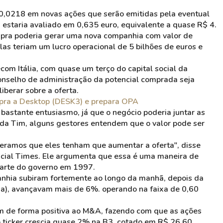
s 0,0218 em novas ações que serão emitidas pela eventual
estaria avaliado em 0,635 euro, equivalente a quase R$ 4.
pra poderia gerar uma nova companhia com valor de
las teriam um lucro operacional de 5 bilhões de euros e
com Itália, com quase um terço do capital social da
onselho de administração da potencial comprada seja
iberar sobre a oferta.
mpra a Desktop (DESK3) e prepara OPA
 bastante entusiasmo, já que o negócio poderia juntar as
 da Tim, alguns gestores entendem que o valor pode ser
peramos que eles tenham que aumentar a oferta", disse
ncial Times. Ele argumenta que essa é uma maneira de
parte do governo em 1997.
anhia subiram fortemente ao longo da manhã, depois da
lia), avançavam mais de 6%. operando na faixa de 0,60
am de forma positiva ao M&A, fazendo com que as ações
 ticker crescia quase 2% na B3, cotado em R$ 26,60.