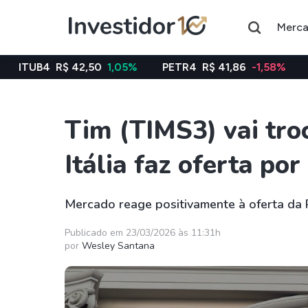
Merc
 42,50
1,05%
PETR4
R$ 41,86
-1,58%
VALE3
R$ 76
Tim (TIMS3) vai tro
Assuntos do momento
Itália faz oferta p
Índice
Commodity
Ibovespa
Petróleo
Mercado reage positivamente à oferta da P
Ações
FIIs
Publicado em 23/03/2026 às 11:31h
por
Wesley Santana
Taesa
XPML11
Itausa
RECR11
Ambev
HGLG11