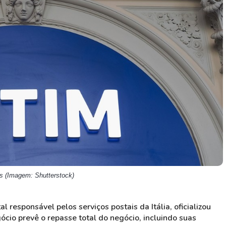
HASH11
Google
Dogecoin
GOLD11
Meta
Solana
XINA11
Coca-Cola
Cardano
Ver todos
Ver todos
Ver todos
ís (Imagem: Shutterstock)
al responsável pelos serviços postais da Itália, oficializou
ócio prevê o repasse total do negócio, incluindo suas