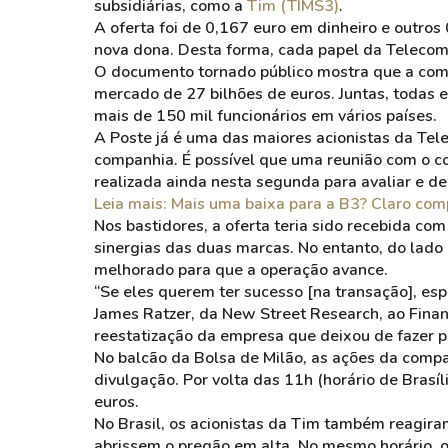
subsidiárias, como a
Tim (TIMS3)
.
A oferta foi de 0,167 euro em dinheiro e outro
nova dona. Desta forma, cada papel da Telecom 
O documento tornado público mostra que a com
mercado de 27 bilhões de euros. Juntas, todas e
mais de 150 mil funcionários em vários países.
A Poste já é uma das maiores acionistas da Tele
companhia. É possível que uma reunião com o c
realizada ainda nesta segunda para avaliar e del
Leia mais: Mais uma baixa para a B3? Claro co
Nos bastidores, a oferta teria sido recebida com
sinergias das duas marcas. No entanto, do lado
melhorado para que a operação avance.
“Se eles querem ter sucesso [na transação], es
James Ratzer, da New Street Research, ao Fina
reestatização da empresa que deixou de fazer 
No balcão da Bolsa de Milão, as ações da comp
divulgação. Por volta das 11h (horário de Brasí
euros.
No Brasil, os acionistas da Tim também reagir
abrissem o pregão em alta. No mesmo horário, o