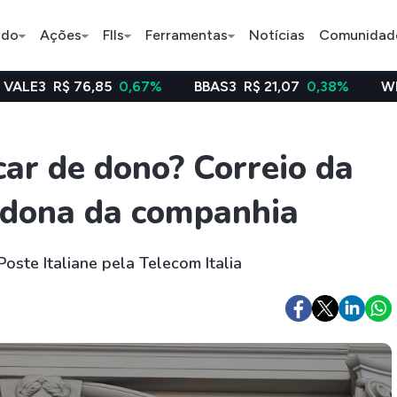
ado
Ações
FIIs
Ferramentas
Notícias
Comunidad
,85
0,67%
BBAS3
R$ 21,07
0,38%
WEGE3
R$ 48,
Pe
car de dono? Correio da
or dona da companhia
Índice
Ação
Ação
Selic
BB Seguridade
Bradsaú
oste Italiane pela Telecom Italia
ETFs
Stocks
Criptomo
BOVA11
Tesla
Bitcoin
IVVB11
Apple
Ethereum
SMAL11
Amazon
Binance C