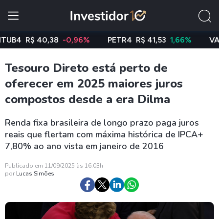
R$ 40,38
-0,96%
PETR4
R$ 41,53
1,66%
VALE3
R$
Tesouro Direto está perto de
oferecer em 2025 maiores juros
compostos desde a era Dilma
Renda fixa brasileira de longo prazo paga juros
reais que flertam com máxima histórica de IPCA+
7,80% ao ano vista em janeiro de 2016
Publicado em 11/09/2025 às 16:03h
por
Lucas Simões