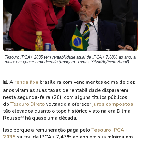
Tesouro IPCA+ 2035 tem rentabilidade atual de IPCA+ 7,68% ao ano, a
maior em quase uma década (Imagem: Tomaz Silva/Agência Brasil)
📊 A
renda fixa
brasileira com vencimentos acima de dez
anos viram as suas taxas de rentabilidade dispararem
nesta segunda-feira (20), com alguns títulos públicos
do
Tesouro Direto
voltando a oferecer
juros compostos
tão elevados quanto o topo histórico visto na era Dilma
Rousseff há quase uma década.
Isso porque a remuneração paga pelo
Tesouro IPCA+
2035
saltou de IPCA+ 7,47% ao ano em sua mínima em