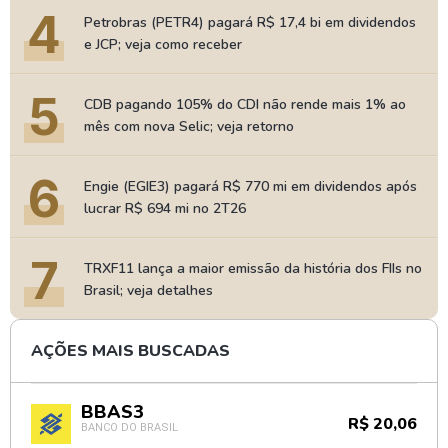
4
Petrobras (PETR4) pagará R$ 17,4 bi em dividendos
e JCP; veja como receber
5
CDB pagando 105% do CDI não rende mais 1% ao
mês com nova Selic; veja retorno
6
Engie (EGIE3) pagará R$ 770 mi em dividendos após
lucrar R$ 694 mi no 2T26
7
TRXF11 lança a maior emissão da história dos FIIs no
Brasil; veja detalhes
AÇÕES MAIS BUSCADAS
BBAS3
R$ 20,06
BANCO DO BRASIL