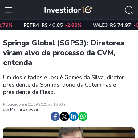
PETR4
R$ 40,85
-2,88%
VALE3
R$ 74,97
-0,58%
Springs Global (SGPS3): Diretores
viram alvo de processo da CVM,
entenda
Um dos citados é Josué Gomes da Silva, diretor-
presidente da Springs, dono da Coteminas e
presidente da Fiesp.
Publicado em 11/09/2025 às 16:03h
por
Marina Barbosa