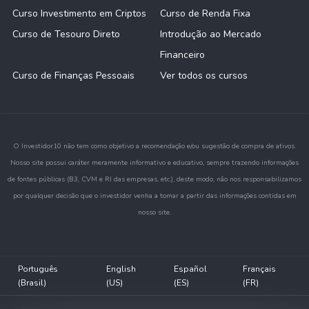
Curso Investimento em Criptos
Curso de Renda Fixa
Curso de Tesouro Direto
Introdução ao Mercado
Financeiro
Curso de Finanças Pessoais
Ver todos os cursos
O Investidor10 não tem como objetivo a recomendação e/ou sugestão de compra de ativos.
Nosso site possui caráter meramente informativo e educativo, sempre trazendo informações
de fontes públicas (B3, CVM e RI das empresas, etc.), deste modo, não nos responsabilizamos
por qualquer decisão que o investidor venha a tomar a partir das informações contidas em
nosso site.
Português
English
Español
Français
(Brasil)
(US)
(ES)
(FR)