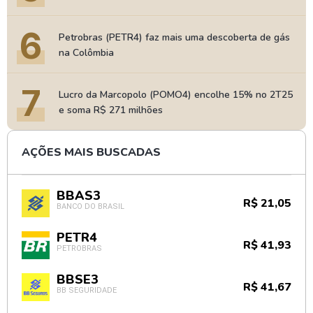
6
Petrobras (PETR4) faz mais uma descoberta de gás
na Colômbia
7
Lucro da Marcopolo (POMO4) encolhe 15% no 2T25
e soma R$ 271 milhões
AÇÕES MAIS BUSCADAS
BBAS3
R$ 21,05
BANCO DO BRASIL
PETR4
R$ 41,93
PETROBRAS
BBSE3
R$ 41,67
BB SEGURIDADE