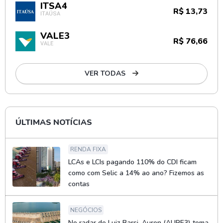
ITSA4
R$ 13,73
ITAÚSA
VALE3
R$ 76,66
VALE
VER TODAS
ÚLTIMAS NOTÍCIAS
RENDA FIXA
LCAs e LCIs pagando 110% do CDI ficam
como com Selic a 14% ao ano? Fizemos as
contas
NEGÓCIOS
No radar de Luiz Barsi, Auren (AURE3) toma