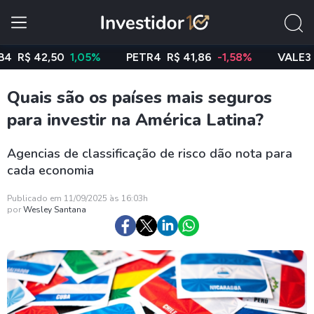
42,50
1,05%
PETR4
R$ 41,86
-1,58%
VALE3
R$ 76
Quais são os países mais seguros
para investir na América Latina?
Agencias de classificação de risco dão nota para
cada economia
Publicado em 11/09/2025 às 16:03h
por
Wesley Santana