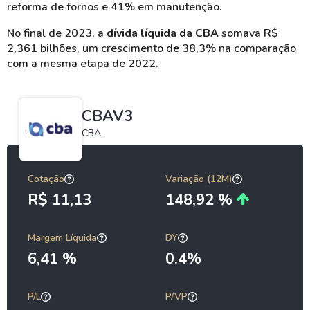
reforma de fornos e 41% em manutenção.
No final de 2023, a
dívida líquida da CBA
somava R$
2,361 bilhões, um crescimento de 38,3% na comparação
com a mesma etapa de 2022.
CBAV3
CBA
Cotação
Variação (12M)
R$ 11,13
148,92 %
Margem Líquida
DY
6,41 %
0.4%
P/L
P/VP