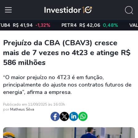
R$ 41,94
-1,32%
PETR4
R$ 42,06
0,48%
VALE3
Prejuízo da CBA (CBAV3) cresce
mais de 7 vezes no 4t23 e atinge R$
586 milhões
“O maior prejuízo no 4T23 é em função,
principalmente do ajuste nos contratos futuros de
energia”, afirma a empresa.
Publicado em 11/09/2025 às 16:03h
por
Matheus Silva