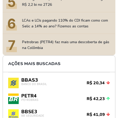
5
R$ 2,2 bi no 2T26
6
LCAs e LCIs pagando 110% do CDI ficam como com
Selic a 14% ao ano? Fizemos as contas
7
Petrobras (PETR4) faz mais uma descoberta de gás
na Colômbia
AÇÕES MAIS BUSCADAS
BBAS3
R$ 20,34
BANCO DO BRASIL
PETR4
R$ 42,23
PETROBRAS
BBSE3
R$ 41,09
BB SEGURIDADE