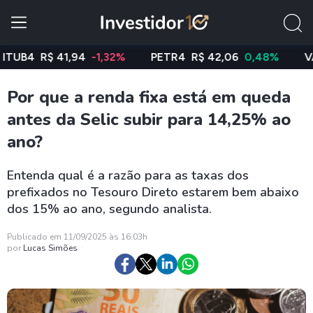
R$ 41,94
-1,32%
PETR4
R$ 42,06
0,48%
VALE3
R
Por que a renda fixa está em queda
antes da Selic subir para 14,25% ao
ano?
Entenda qual é a razão para as taxas dos
prefixados no Tesouro Direto estarem bem abaixo
dos 15% ao ano, segundo analista.
Publicado em 11/09/2025 às 16:03h
por
Lucas Simões