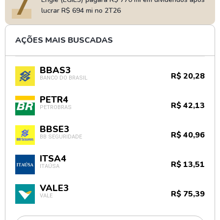
7
lucrar R$ 694 mi no 2T26
AÇÕES MAIS BUSCADAS
BBAS3
R$ 20,28
BANCO DO BRASIL
PETR4
R$ 42,13
PETROBRAS
BBSE3
R$ 40,96
BB SEGURIDADE
ITSA4
R$ 13,51
ITAÚSA
VALE3
R$ 75,39
VALE