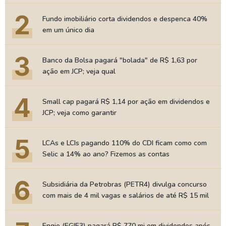
2
Fundo imobiliário corta dividendos e despenca 40%
em um único dia
3
Banco da Bolsa pagará "bolada" de R$ 1,63 por
ação em JCP; veja qual
4
Small cap pagará R$ 1,14 por ação em dividendos e
JCP; veja como garantir
5
LCAs e LCIs pagando 110% do CDI ficam como com
Selic a 14% ao ano? Fizemos as contas
6
Subsidiária da Petrobras (PETR4) divulga concurso
com mais de 4 mil vagas e salários de até R$ 15 mil
Engie (EGIE3) pagará R$ 770 mi em dividendos após