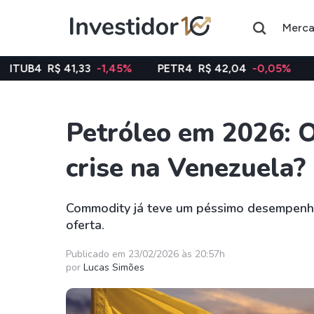
Merc
,33
-1,45%
PETR4
R$ 42,04
-0,05%
VALE3
R$ 75
Petróleo em 2026: 
Assuntos do momento
crise na Venezuela?
Índice
Ação
Ibovespa
Petrobras
Commodity já teve um péssimo desempenh
oferta.
Ações
FIIs
Taesa
XPML11
Publicado em 23/02/2026 às 20:57h
por
Lucas Simões
Itausa
RECR11
Ambev
HGLG11