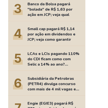
Comparador de Ativos
3
Banco da Bolsa pagará
As Ações Mais Buscadas
"bolada" de R$ 1,63 por
ação em JCP; veja qual
Guia do Iniciante
4
Small cap pagará R$ 1,14
por ação em dividendos e
JCP; veja como garantir
5
LCAs e LCIs pagando 110%
do CDI ficam como com
Selic a 14% ao ano?
Fizemos as contas
6
Subsidiária da Petrobras
(PETR4) divulga concurso
com mais de 4 mil vagas e
salários de até R$ 15 mil
Engie (EGIE3) pagará R$