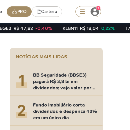
3
e
PRO
Carteira
2
-0,40%
KLBN11
R$ 18,04
0,22%
TAEE11
R$ 39,27
squisar
NOTÍCIAS MAIS LIDAS
Ferramenta
Dividendos
1
BB Seguridade (BBSE3)
pagará R$ 3,8 bi em
dividendos; veja valor por
ação
edas
Ideias
2
Fundo imobiliário corta
Agenda de Dividendos
dividendos e despenca 40%
Radar do Dividendo Inteligente
em um único dia
oin - BNB
Carteiras Recomendadas