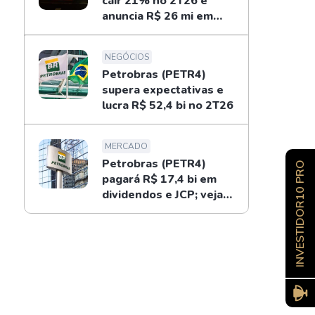
cair 21% no 2T26 e
anuncia R$ 26 mi em
dividendos
NEGÓCIOS
Petrobras (PETR4)
supera expectativas e
lucra R$ 52,4 bi no 2T26
MERCADO
Petrobras (PETR4)
INVESTIDOR10 PRO
pagará R$ 17,4 bi em
dividendos e JCP; veja
como receber