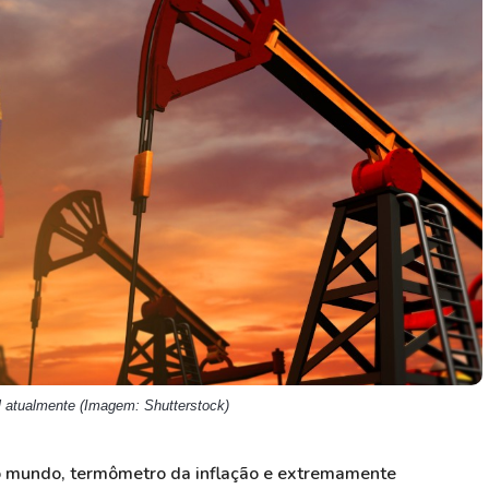
HASH11
Google
Dogecoin
GOLD11
Meta
Solana
XINA11
Coca-Cola
Cardano
Ver todos
Ver todos
Ver todos
il atualmente (Imagem: Shutterstock)
o mundo, termômetro da inflação e extremamente