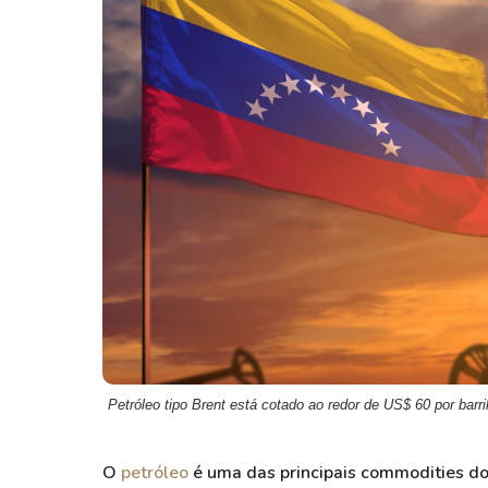
Weg
XPLG11
Klabin
KNRI11
Petrobrás
KNCR11
Ver todos
Ver todos
Petróleo tipo Brent está cotado ao redor de US$ 60 por barr
O
petróleo
é uma das principais commodities d