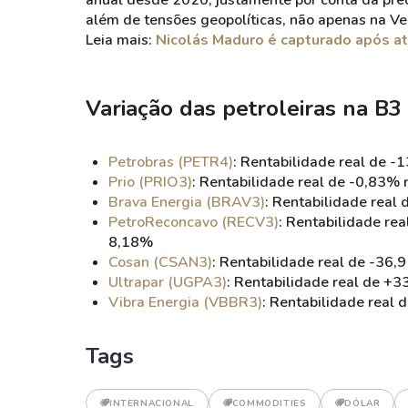
anual desde 2020, justamente por conta da preo
além de tensões geopolíticas, não apenas na V
Leia mais:
Nicolás Maduro é capturado após a
Variação das petroleiras na B3
Petrobras (PETR4)
: Rentabilidade real de 
Prio (PRIO3)
: Rentabilidade real de -0,83% 
Brava Energia (BRAV3)
: Rentabilidade real
PetroReconcavo (RECV3)
: Rentabilidade re
8,18%
Cosan (CSAN3)
: Rentabilidade real de -36,
Ultrapar (UGPA3)
: Rentabilidade real de +
Vibra Energia (VBBR3)
: Rentabilidade real
Tags
INTERNACIONAL
COMMODITIES
DÓLAR