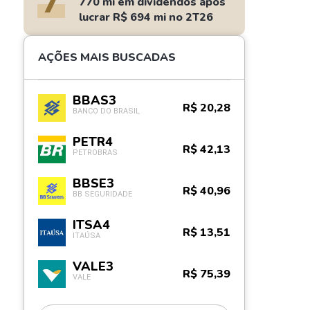
7
770 mi em dividendos após
lucrar R$ 694 mi no 2T26
AÇÕES MAIS BUSCADAS
BBAS3
R$ 20,28
BANCO DO BRASIL
PETR4
R$ 42,13
PETROBRAS
BBSE3
R$ 40,96
BB SEGURIDADE
ITSA4
R$ 13,51
ITAÚSA
VALE3
R$ 75,39
VALE