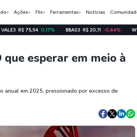
ado
Ações
FIIs
Ferramentas
Notícias
Comunidad
,54
0,17%
BBAS3
R$ 20,11
-0,64%
WEGE3
R$ 47,8
Pe
O que esperar em meio à
Ação
BDR
FII
Bradesco
JBS
TRXF11
o anual em 2025, pressionado por excesso de
ETFs
Stocks
Criptomo
BOVA11
Tesla
Bitcoin
IVVB11
Apple
Ethereum
SMAL11
Amazon
Binance C