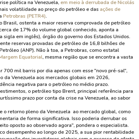
rise política na Venezuela,
em meio à derrubada de Nicolás
mais volatilidade ao preço do petróleo e das
ações de
da
Petrobras (PETR4)
.
ao Brasil, ostenta a maior reserva comprovada de petróleo
 cerca de 17% do volume global conhecido, aponta a
a sigla em inglês), órgão do governo dos Estados Unidos.
mente reservas provadas de petróleo de 16,8 bilhões de
 Petróleo (ANP). Não à toa, a Petrobras, como estatal
 Margem Equatorial
, mesma região que se encontra a vasta
r 700 mil barris por dia apenas com esse "novo pré-sal",
leo da Venezuela aos mercados globais em 2026,
ência negativa para o petróleo no médio prazo.
stimentos, o petróleo tipo Brent, principal referência para
 curtíssimo prazo por conta da crise na Venezuela, ao sabor
 e o retorno pleno da Venezuela ao mercado global, como
ntaria de forma significativa. Isso poderia derrubar os
feito oposto ao observado agora", pondera o especialista.
raco desempenho ao longo de 2025, a sua pior rentabilidade