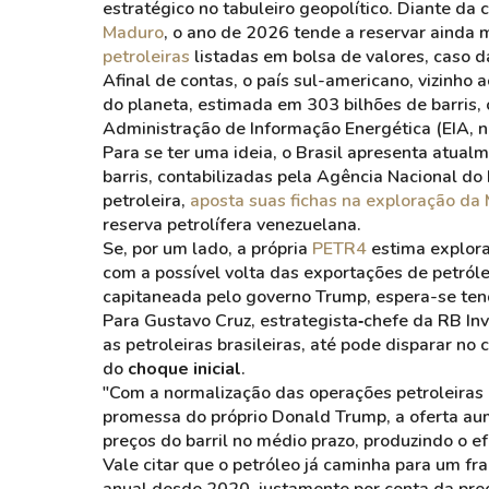
estratégico no tabuleiro geopolítico. Diante da c
Maduro
, o ano de 2026 tende a reservar ainda 
petroleiras
listadas em bolsa de valores, caso 
Afinal de contas, o país sul-americano, vizinho 
do planeta, estimada em 303 bilhões de barris,
Administração de Informação Energética (EIA, n
Para se ter uma ideia, o Brasil apresenta atual
barris, contabilizadas pela Agência Nacional do
petroleira,
aposta suas fichas na exploração da
reserva petrolífera venezuelana.
Se, por um lado, a própria
PETR4
estima explora
com a possível volta das exportações de petró
capitaneada pelo governo Trump, espera-se tend
Para Gustavo Cruz, estrategista‑chefe da RB Inve
as petroleiras brasileiras, até pode disparar no
do
choque inicial
.
"Com a normalização das operações petroleiras
promessa do próprio Donald Trump, a oferta aume
preços do barril no médio prazo, produzindo o e
Vale citar que o petróleo já caminha para um f