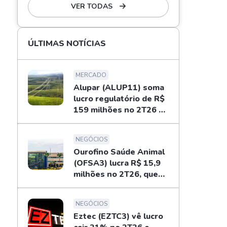
VER TODAS
ÚLTIMAS NOTÍCIAS
MERCADO
Alupar (ALUP11) soma
lucro regulatório de R$
159 milhões no 2T26 e
libera dividendos
NEGÓCIOS
Ourofino Saúde Animal
(OFSA3) lucra R$ 15,9
milhões no 2T26, queda
de 33%
NEGÓCIOS
Eztec (EZTC3) vê lucro