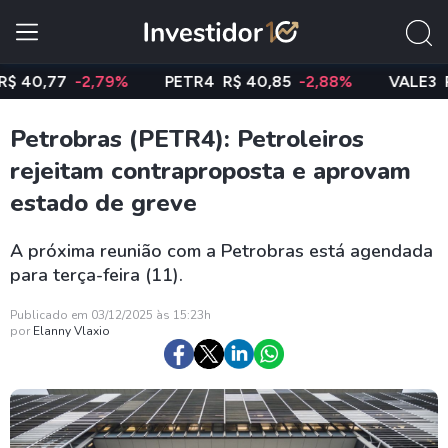
,77
-2,79%
PETR4
R$ 40,85
-2,88%
VALE3
R$ 74
Petrobras (PETR4): Petroleiros
rejeitam contraproposta e aprovam
estado de greve
A próxima reunião com a Petrobras está agendada
para terça-feira (11).
Publicado em 03/12/2025 às 15:23h
por
Elanny Vlaxio