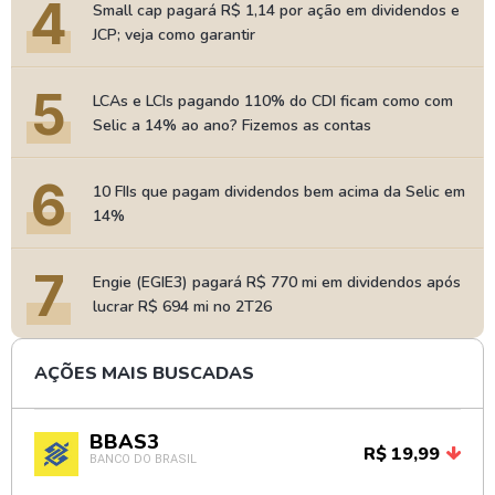
4
Small cap pagará R$ 1,14 por ação em dividendos e
JCP; veja como garantir
5
LCAs e LCIs pagando 110% do CDI ficam como com
Selic a 14% ao ano? Fizemos as contas
6
10 FIIs que pagam dividendos bem acima da Selic em
14%
7
Engie (EGIE3) pagará R$ 770 mi em dividendos após
lucrar R$ 694 mi no 2T26
AÇÕES MAIS BUSCADAS
BBAS3
R$ 19,99
BANCO DO BRASIL