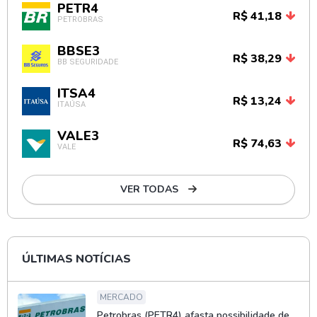
PETR4
R$ 41,18
PETROBRAS
BBSE3
R$ 38,29
BB SEGURIDADE
ITSA4
R$ 13,24
ITAÚSA
VALE3
R$ 74,63
VALE
VER TODAS
ÚLTIMAS NOTÍCIAS
MERCADO
Petrobras (PETR4) afasta possibilidade de