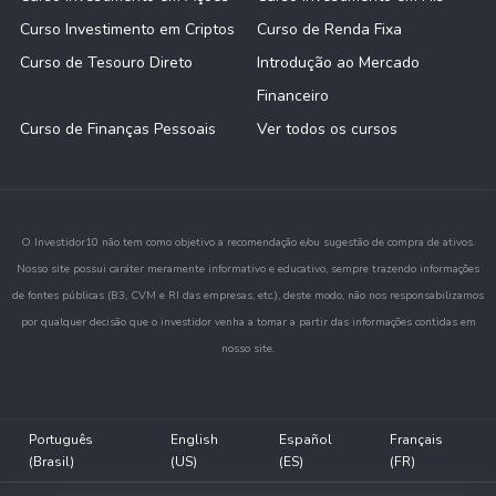
Curso Investimento em Criptos
Curso de Renda Fixa
Curso de Tesouro Direto
Introdução ao Mercado
Financeiro
Curso de Finanças Pessoais
Ver todos os cursos
O Investidor10 não tem como objetivo a recomendação e/ou sugestão de compra de ativos.
Nosso site possui caráter meramente informativo e educativo, sempre trazendo informações
de fontes públicas (B3, CVM e RI das empresas, etc.), deste modo, não nos responsabilizamos
por qualquer decisão que o investidor venha a tomar a partir das informações contidas em
nosso site.
Português
English
Español
Français
(Brasil)
(US)
(ES)
(FR)