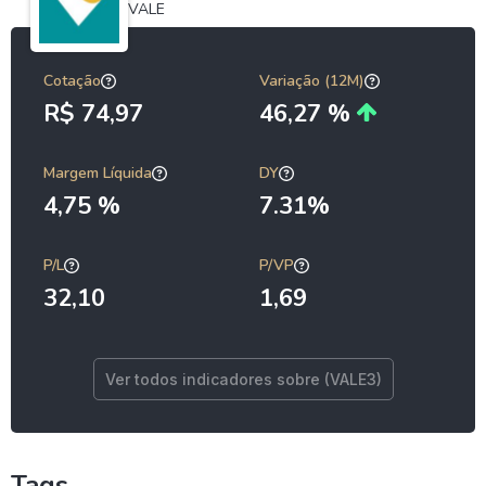
VALE
Cotação
Variação (12M)
R$ 74,97
46,27 %
Margem Líquida
DY
4,75 %
7.31%
P/L
P/VP
32,10
1,69
Ver todos indicadores sobre (VALE3)
Tags