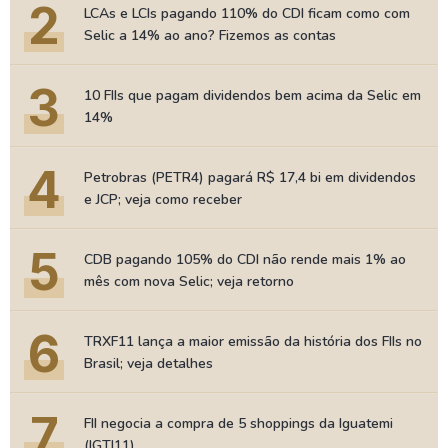
2
LCAs e LCIs pagando 110% do CDI ficam como com
Selic a 14% ao ano? Fizemos as contas
3
10 FIIs que pagam dividendos bem acima da Selic em
14%
4
Petrobras (PETR4) pagará R$ 17,4 bi em dividendos
e JCP; veja como receber
5
CDB pagando 105% do CDI não rende mais 1% ao
mês com nova Selic; veja retorno
6
TRXF11 lança a maior emissão da história dos FIIs no
Brasil; veja detalhes
7
FII negocia a compra de 5 shoppings da Iguatemi
(IGTI11)