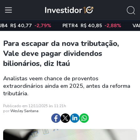
$ 40,77
-2,79%
PETR4
R$ 40,85
-2,88%
VALE3
R
Para escapar da nova tributação,
Vale deve pagar dividendos
bilionários, diz Itaú
Analistas veem chance de proventos
extraordinários ainda em 2025, antes da reforma
tributária.
Publicado em 12/11/2025 às 11:21h
por
Wesley Santana