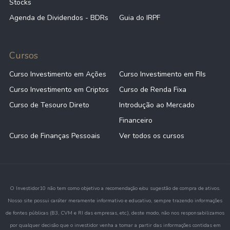
Stocks
Agenda de Dividendos - BDRs
Guia do IRPF
Cursos
Curso Investimento em Ações
Curso Investimento em FIIs
Curso Investimento em Criptos
Curso de Renda Fixa
Curso de Tesouro Direto
Introdução ao Mercado
Financeiro
Curso de Finanças Pessoais
Ver todos os cursos
O Investidor10 não tem como objetivo a recomendação e/ou sugestão de compra de ativos.
Nosso site possui caráter meramente informativo e educativo, sempre trazendo informações
de fontes públicas (B3, CVM e RI das empresas, etc.), deste modo, não nos responsabilizamos
por qualquer decisão que o investidor venha a tomar a partir das informações contidas em