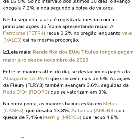
de 16,5%. Só no intervalo dos últimos 30 dias, o avanço
chega a 7,2%, ainda segundo a bolsa de valores.
Nesta segunda, a alta é registrada mesmo com as
principais ações do índice apresentando recuo. A
Petrobras (PETR4)
recua 0,2% no pregão, enquanto
Vale
(VALE3)
cai na mesma proporção.
📈
Leia mais:
Renda fixa dos EUA: Títulos longos pagam
maior juro desde novembro de 2023
Entre as maiores altas do dia, se destacam os papéis da
Alpagartas (ALPA4)
que crescem mais de 5%. As ações
da Fleury (FLRY3) também avançam 3,6%, seguidas da
Rede D’Or (RDOR3)
que se valorizam em 3%.
Na outra ponta, as maiores baixas estão em
Meliuz
(CASH3)
, que desaba 13,8%,
Automob (AMOB3)
com
queda de 7,4% e
Marfrig (MRFG3)
que recuo 4,8%.