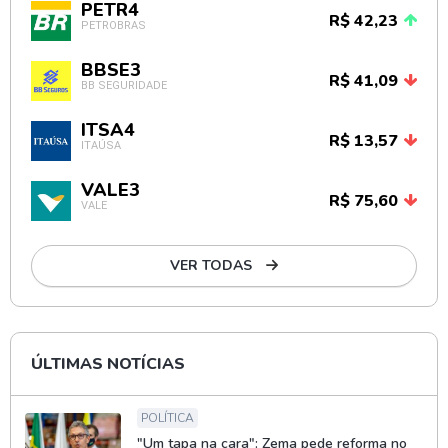
PETR4
R$ 42,23
PETROBRAS
BBSE3
R$ 41,09
BB SEGURIDADE
ITSA4
R$ 13,57
ITAÚSA
VALE3
R$ 75,60
VALE
VER TODAS
ÚLTIMAS NOTÍCIAS
POLÍTICA
"Um tapa na cara": Zema pede reforma no