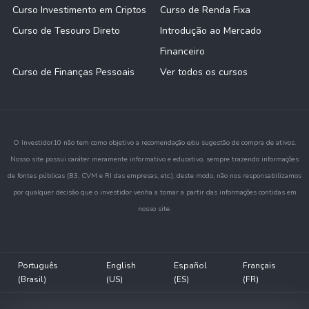
Curso Investimento em Criptos
Curso de Renda Fixa
Curso de Tesouro Direto
Introdução ao Mercado
Financeiro
Curso de Finanças Pessoais
Ver todos os cursos
O Investidor10 não tem como objetivo a recomendação e/ou sugestão de compra de ativos.
Nosso site possui caráter meramente informativo e educativo, sempre trazendo informações
de fontes públicas (B3, CVM e RI das empresas, etc.), deste modo, não nos responsabilizamos
por qualquer decisão que o investidor venha a tomar a partir das informações contidas em
nosso site.
Português
English
Español
Français
(Brasil)
(US)
(ES)
(FR)