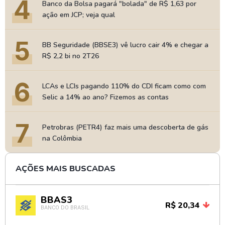
4
Banco da Bolsa pagará "bolada" de R$ 1,63 por
ação em JCP; veja qual
5
BB Seguridade (BBSE3) vê lucro cair 4% e chegar a
R$ 2,2 bi no 2T26
6
LCAs e LCIs pagando 110% do CDI ficam como com
Selic a 14% ao ano? Fizemos as contas
7
Petrobras (PETR4) faz mais uma descoberta de gás
na Colômbia
AÇÕES MAIS BUSCADAS
BBAS3
R$ 20,34
BANCO DO BRASIL