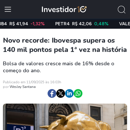
$ 41,94
-1,32%
PETR4
R$ 42,06
0,48%
VALE3
R$ 
Novo recorde: Ibovespa supera os
140 mil pontos pela 1ª vez na história
Bolsa de valores cresce mais de 16% desde o
começo do ano.
Publicado em 11/09/2025 às 16:03h
por
Wesley Santana