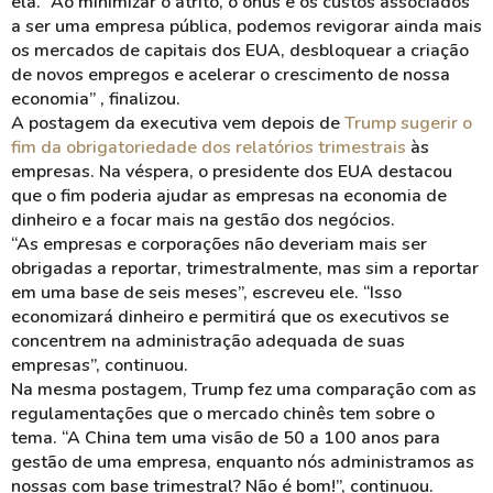
ela. “Ao minimizar o atrito, o ônus e os custos associados
a ser uma empresa pública, podemos revigorar ainda mais
os mercados de capitais dos EUA, desbloquear a criação
de novos empregos e acelerar o crescimento de nossa
economia” , finalizou.
A postagem da executiva vem depois de
Trump sugerir o
fim da obrigatoriedade dos relatórios trimestrais
às
empresas. Na véspera, o presidente dos EUA destacou
que o fim poderia ajudar as empresas na economia de
dinheiro e a focar mais na gestão dos negócios.
“As empresas e corporações não deveriam mais ser
obrigadas a reportar, trimestralmente, mas sim a reportar
em uma base de seis meses”, escreveu ele. “Isso
economizará dinheiro e permitirá que os executivos se
concentrem na administração adequada de suas
empresas”, continuou.
Na mesma postagem, Trump fez uma comparação com as
regulamentações que o mercado chinês tem sobre o
tema. “A China tem uma visão de 50 a 100 anos para
gestão de uma empresa, enquanto nós administramos as
nossas com base trimestral? Não é bom!”, continuou.