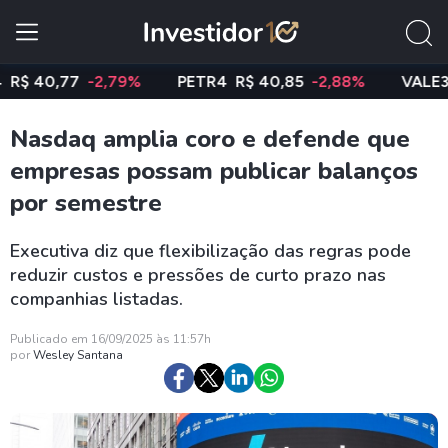
40,77
-2,79%
PETR4
R$ 40,85
-2,88%
VALE3
R$ 
Nasdaq amplia coro e defende que
empresas possam publicar balanços
por semestre
Executiva diz que flexibilização das regras pode
reduzir custos e pressões de curto prazo nas
companhias listadas.
Publicado em 16/09/2025 às 11:57h
por
Wesley Santana