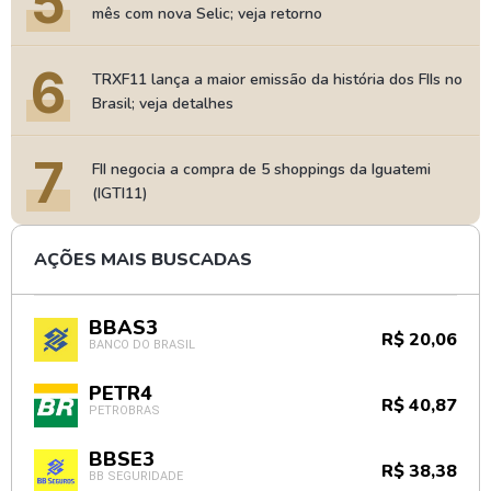
5
mês com nova Selic; veja retorno
6
TRXF11 lança a maior emissão da história dos FIIs no
Brasil; veja detalhes
7
FII negocia a compra de 5 shoppings da Iguatemi
(IGTI11)
AÇÕES MAIS BUSCADAS
BBAS3
R$ 20,06
BANCO DO BRASIL
PETR4
R$ 40,87
PETROBRAS
BBSE3
R$ 38,38
BB SEGURIDADE