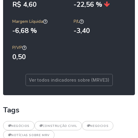
R$ 4,60
-22,56 %
Margem Líquida
P/L
-6,68 %
-3,40
P/VP
0,50
Ver todos indicadores sobre (MRVE3)
Tags
NEGÓCIOS
CONSTRUÇÃO CIVIL
NEGOCIOS
NOTÍCIAS SOBRE MRV