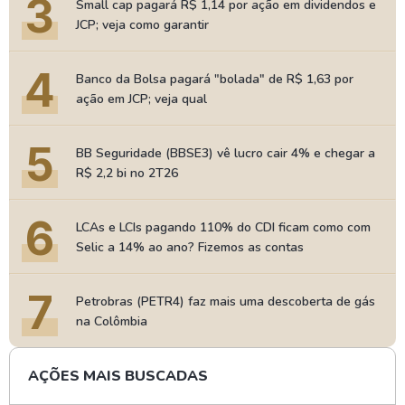
3
Small cap pagará R$ 1,14 por ação em dividendos e
JCP; veja como garantir
4
Banco da Bolsa pagará "bolada" de R$ 1,63 por
ação em JCP; veja qual
5
BB Seguridade (BBSE3) vê lucro cair 4% e chegar a
R$ 2,2 bi no 2T26
6
LCAs e LCIs pagando 110% do CDI ficam como com
Selic a 14% ao ano? Fizemos as contas
7
Petrobras (PETR4) faz mais uma descoberta de gás
na Colômbia
AÇÕES MAIS BUSCADAS