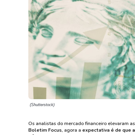
Weg
XPLG11
Klabin
KNRI11
Petrobrás
KNCR11
Ver todos
Ver todos
(Shutterstock)
Os analistas do mercado financeiro elevaram as
Boletim Focus
, agora a
expectativa é de que a