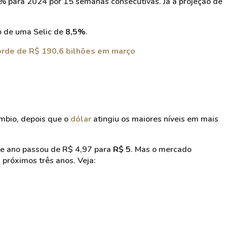
9% para 2024 por 15 semanas consecutivas. Já a projeção de
o de uma Selic de
8,5%
.
orde de R$ 190,6 bilhões em março
mbio, depois que o
dólar
atingiu os maiores níveis em mais
te ano passou de R$ 4,97 para
R$ 5
. Mas o mercado
próximos três anos. Veja: