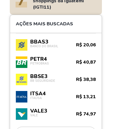
7
shoppings da Iguatemi
(IGTI11)
AÇÕES MAIS BUSCADAS
BBAS3
R$ 20,06
BANCO DO BRASIL
PETR4
R$ 40,87
PETROBRAS
BBSE3
R$ 38,38
BB SEGURIDADE
ITSA4
R$ 13,21
ITAÚSA
VALE3
R$ 74,97
VALE