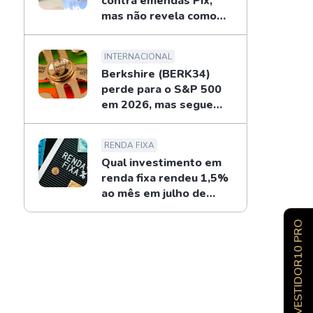
contra emendas Pix,
mas não revela como
combaterá
INTERNACIONAL
Berkshire (BERK34)
perde para o S&P 500
em 2026, mas segue
recompras de Buffett
RENDA FIXA
Qual investimento em
renda fixa rendeu 1,5%
ao mês em julho de
2026?
INVESTIDOR10 PRO