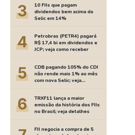
Comparador de Ativos
3
10 FIIs que pagam
As Ações Mais Buscadas
dividendos bem acima da
Selic em 14%
Guia do Iniciante
4
Petrobras (PETR4) pagará
R$ 17,4 bi em dividendos e
JCP; veja como receber
5
CDB pagando 105% do CDI
não rende mais 1% ao mês
com nova Selic; veja
retorno
6
TRXF11 lança a maior
emissão da história dos FIIs
no Brasil; veja detalhes
FII negocia a compra de 5