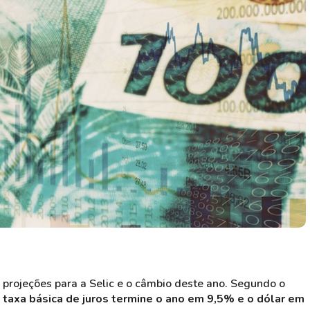
HASH11
Google
Dogecoin
GOLD11
Meta
Solana
XINA11
Coca-Cola
Cardano
Ver todos
Ver todos
Ver todos
 projeções para a Selic e o câmbio deste ano. Segundo o
 taxa básica de juros termine o ano em 9,5% e o dólar em