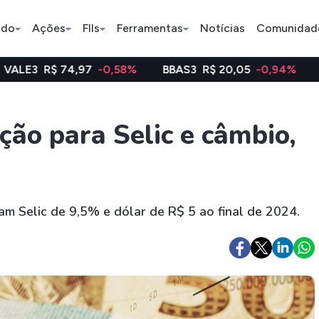
ado
Ações
FIIs
Ferramentas
Notícias
Comunidad
,97
-0,58%
BBAS3
R$ 20,05
-0,94%
WEGE3
R$ 48
Pe
ção para Selic e câmbio,
Ação
BDR
FII
Bradesco
JBS
TRXF11
am Selic de 9,5% e dólar de R$ 5 ao final de 2024.
ETFs
Stocks
Criptomo
BOVA11
Tesla
Bitcoin
IVVB11
Apple
Ethereum
SMAL11
Amazon
Binance C