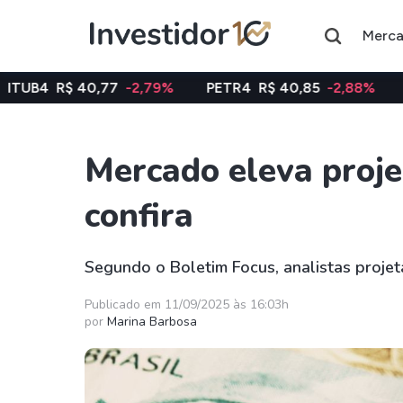
Merc
,77
-2,79%
PETR4
R$ 40,85
-2,88%
VALE3
R$ 74
Mercado eleva proje
Assuntos do momento
confira
Índice
Ação
Ibovespa
Petrobras
Segundo o Boletim Focus, analistas projet
Ações
FIIs
Publicado em 11/09/2025 às 16:03h
por
Marina Barbosa
Taesa
XPML11
Itausa
RECR11
Ambev
HGLG11