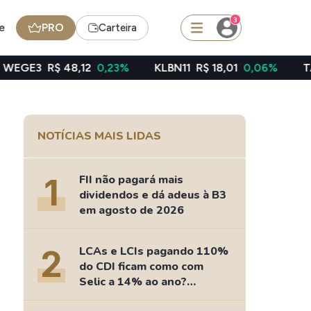
3
e
PRO
Carteira
,12
0,23%
KLBN11
R$ 18,01
0,06%
TAEE11
R$ 39,4
squisar
NOTÍCIAS MAIS LIDAS
Ferramenta
Dividendos
1
FII não pagará mais
dividendos e dá adeus à B3
em agosto de 2026
edas
Ideias
2
LCAs e LCIs pagando 110%
Agenda de Dividendos
do CDI ficam como com
Radar do Dividendo Inteligente
Selic a 14% ao ano?
oin - BNB
Carteiras Recomendadas
Fizemos as contas