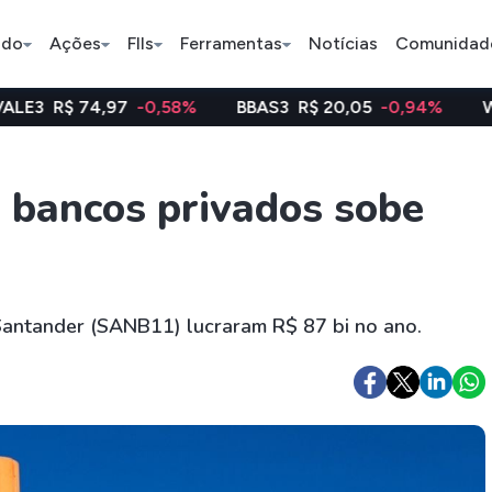
ado
Ações
FIIs
Ferramentas
Notícias
Comunidad
,97
-0,58%
BBAS3
R$ 20,05
-0,94%
WEGE3
R$ 48
Pe
 bancos privados sobe
Ação
BDR
FII
Bradesco
JBS
TRXF11
 Santander (SANB11) lucraram R$ 87 bi no ano.
ETFs
Stocks
Criptomo
BOVA11
Tesla
Bitcoin
IVVB11
Apple
Ethereum
SMAL11
Amazon
Binance C