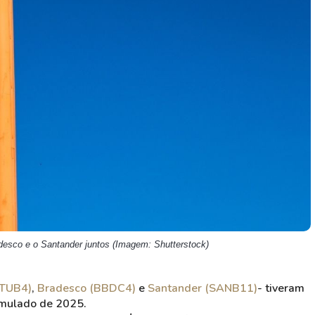
HASH11
Google
Dogecoin
GOLD11
Meta
Solana
XINA11
Coca-Cola
Cardano
Ver todos
Ver todos
Ver todos
desco e o Santander juntos (Imagem: Shutterstock)
(ITUB4)
,
Bradesco (BBDC4)
e
Santander (SANB11)
- tiveram
mulado de 2025.