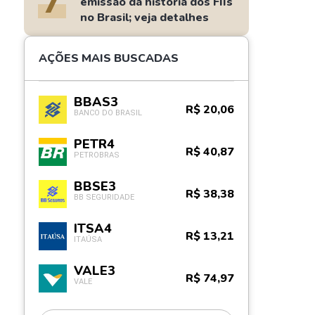
7
emissão da história dos FIIs
no Brasil; veja detalhes
AÇÕES MAIS BUSCADAS
BBAS3
R$ 20,06
BANCO DO BRASIL
PETR4
R$ 40,87
PETROBRAS
BBSE3
R$ 38,38
BB SEGURIDADE
ITSA4
R$ 13,21
ITAÚSA
VALE3
R$ 74,97
VALE