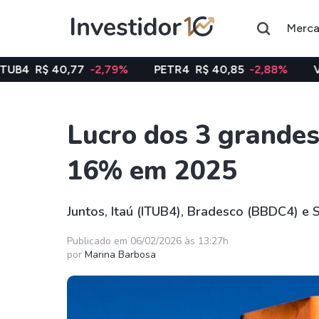
Merc
,77
-2,79%
PETR4
R$ 40,85
-2,88%
VALE3
R$ 74
Lucro dos 3 grandes
Assuntos do momento
16% em 2025
Índice
Ação
Ibovespa
Petrobras
Juntos, Itaú (ITUB4), Bradesco (BBDC4) e
Ações
FIIs
Publicado em 06/02/2026 às 13:27h
por
Marina Barbosa
Taesa
XPML11
Itausa
RECR11
Ambev
HGLG11