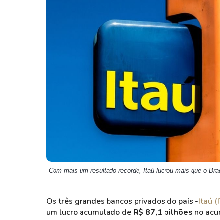
Weg
XPLG11
Klabin
KNRI11
Petrobrás
KNCR11
Ver todos
Ver todos
Com mais um resultado recorde, Itaú lucrou mais que o Bra
Os três grandes bancos privados do país -
Itaú 
um lucro acumulado de
R$ 87,1 bilhões
no acu