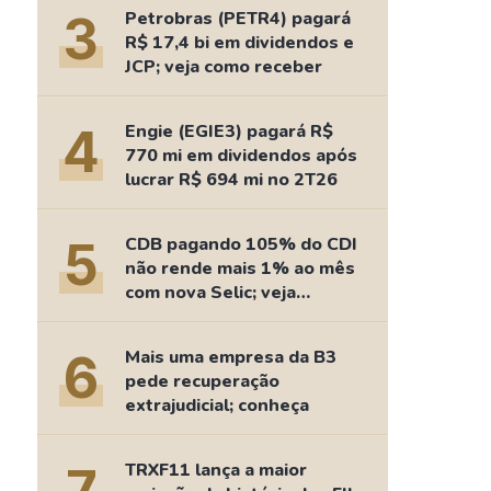
Comparador de Ativos
3
Petrobras (PETR4) pagará
As Ações Mais Buscadas
R$ 17,4 bi em dividendos e
JCP; veja como receber
Guia do Iniciante
4
Engie (EGIE3) pagará R$
770 mi em dividendos após
lucrar R$ 694 mi no 2T26
5
CDB pagando 105% do CDI
não rende mais 1% ao mês
com nova Selic; veja
retorno
6
Mais uma empresa da B3
pede recuperação
extrajudicial; conheça
TRXF11 lança a maior