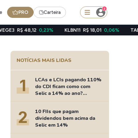
3
e
PRO
Carteira
,12
0,23%
KLBN11
R$ 18,01
0,06%
TAEE11
R$ 39,4
squisar
NOTÍCIAS MAIS LIDAS
Ferramenta
Dividendos
1
LCAs e LCIs pagando 110%
do CDI ficam como com
Selic a 14% ao ano?
Fizemos as contas
edas
Ideias
2
10 FIIs que pagam
Agenda de Dividendos
dividendos bem acima da
Radar do Dividendo Inteligente
Selic em 14%
oin - BNB
Carteiras Recomendadas