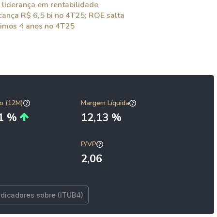
 liderança em rentabilidade
ança R$ 6,5 bi no 4T25; ROE salta
timos 4 anos no 4T25
o (12M)
Margem Líquida
41 %
12,13 %
P/VP
2,06
ndicadores sobre (ITUB4)