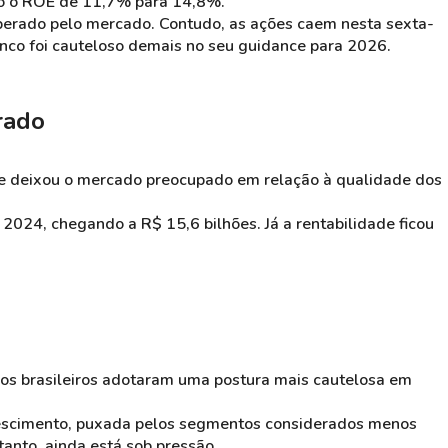
ndo o ROE de 11,7% para 14,8%.
perado pelo mercado. Contudo, as ações caem nesta sexta-
anco foi cauteloso demais no seu guidance para 2026.
rado
 e deixou o mercado preocupado em relação à qualidade dos
2024, chegando a R$ 15,6 bilhões. Já a rentabilidade ficou
cos brasileiros adotaram uma postura mais cautelosa em
crescimento, puxada pelos segmentos considerados menos
tanto, ainda está sob pressão.