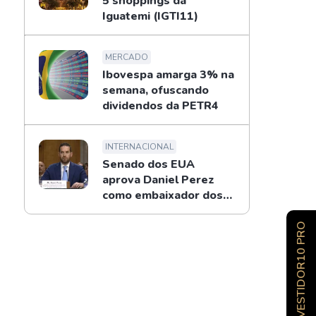
5 shoppings da
Iguatemi (IGTI11)
MERCADO
Ibovespa amarga 3% na
semana, ofuscando
dividendos da PETR4
INTERNACIONAL
Senado dos EUA
aprova Daniel Perez
como embaixador dos
EUA no Brasil
INVESTIDOR10 PRO