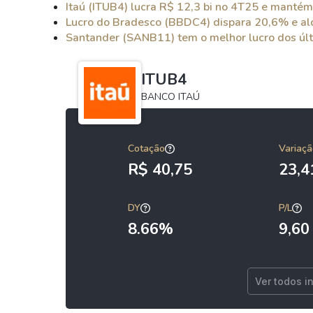
Itaú (ITUB4) lucra R$ 12,3 bi no 4T25 e mantém
Lucro do Bradesco (BBDC4) dispara 20,6% e alc
Santander (SANB11) tem o melhor lucro dos úl
ITUB4
BANCO ITAÚ
Cotação
Variaçã
R$ 40,75
23,
DY
P/L
8.66%
9,60
Ver todos i