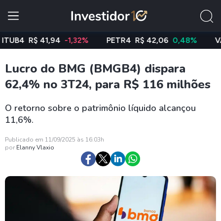
B4
R$ 41,94
-1,32%
PETR4
R$ 42,06
0,48%
VALE
Lucro do BMG (BMGB4) dispara
62,4% no 3T24, para R$ 116 milhões
O retorno sobre o patrimônio líquido alcançou
11,6%.
Publicado em 11/09/2025 às 16:03h
por
Elanny Vlaxio