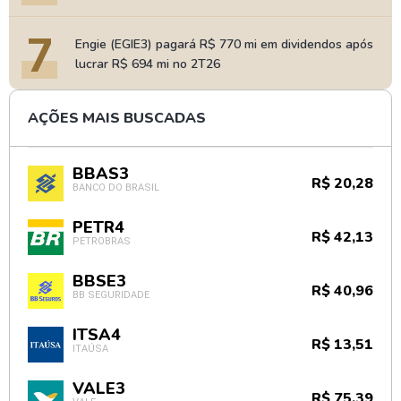
7
Engie (EGIE3) pagará R$ 770 mi em dividendos após
lucrar R$ 694 mi no 2T26
AÇÕES MAIS BUSCADAS
BBAS3
R$ 20,28
BANCO DO BRASIL
PETR4
R$ 42,13
PETROBRAS
BBSE3
R$ 40,96
BB SEGURIDADE
ITSA4
R$ 13,51
ITAÚSA
VALE3
R$ 75,39