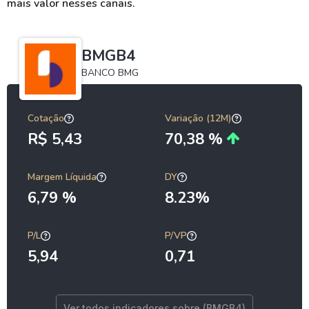
mais valor nesses canais.
BMGB4
BANCO BMG
Cotação
Variação (12M)
R$ 5,43
70,38 %
Margem Líquida
DY
6,79 %
8.23%
P/L
P/VP
5,94
0,71
Ver todos indicadores sobre (BMGB4)