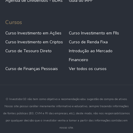
Agenda de Dividendos - BDRs
Guia do IRPF
Cursos
Curso Investimento em Ações
Curso Investimento em FIIs
Curso Investimento em Criptos
Curso de Renda Fixa
Curso de Tesouro Direto
Introdução ao Mercado
Financeiro
Curso de Finanças Pessoais
Ver todos os cursos
O Investidor10 não tem como objetivo a recomendação e/ou sugestão de compra de ativos.
Nosso site possui caráter meramente informativo e educativo, sempre trazendo informações
de fontes públicas (B3, CVM e RI das empresas, etc.), deste modo, não nos responsabilizamos
por qualquer decisão que o investidor venha a tomar a partir das informações contidas em
nosso site.