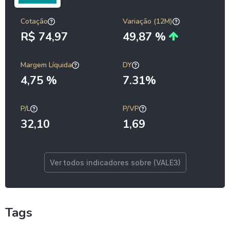
Cotação
Variação (12M)
R$ 74,97
49,87 %
Margem Líquida
DY
4,75 %
7.31%
P/L
P/VP
32,10
1,69
Ver todos indicadores sobre (VALE3)
Tags