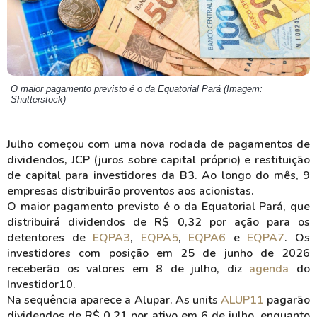
O maior pagamento previsto é o da Equatorial Pará (Imagem:
Shutterstock)
Julho começou com uma nova rodada de pagamentos de
dividendos, JCP (juros sobre capital próprio) e restituição
de capital para investidores da B3. Ao longo do mês, 9
empresas distribuirão proventos aos acionistas.
O maior pagamento previsto é o da Equatorial Pará, que
distribuirá dividendos de R$ 0,32 por ação para os
detentores de
EQPA3
,
EQPA5
,
EQPA6
e
EQPA7
. Os
investidores com posição em 25 de junho de 2026
receberão os valores em 8 de julho, diz
agenda
do
Investidor10.
Na sequência aparece a Alupar. As units
ALUP11
pagarão
dividendos de R$ 0,21 por ativo em 6 de julho, enquanto