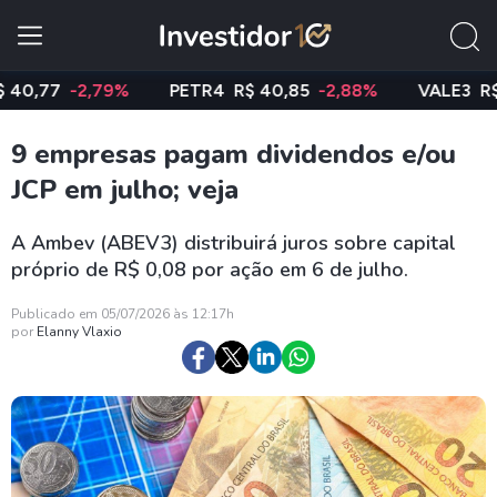
7
-2,79%
PETR4
R$ 40,85
-2,88%
VALE3
R$ 74,9
9 empresas pagam dividendos e/ou
JCP em julho; veja
A Ambev (ABEV3) distribuirá juros sobre capital
próprio de R$ 0,08 por ação em 6 de julho.
Publicado em 05/07/2026 às 12:17h
por
Elanny Vlaxio