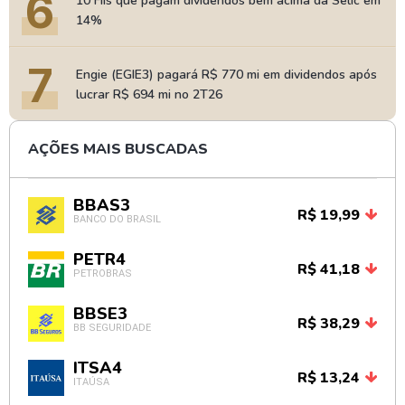
6
10 FIIs que pagam dividendos bem acima da Selic em
14%
7
Engie (EGIE3) pagará R$ 770 mi em dividendos após
lucrar R$ 694 mi no 2T26
AÇÕES MAIS BUSCADAS
BBAS3
R$ 19,99
BANCO DO BRASIL
PETR4
R$ 41,18
PETROBRAS
BBSE3
R$ 38,29
BB SEGURIDADE
ITSA4
R$ 13,24
ITAÚSA