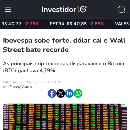
0,77
-2,79%
PETR4
R$ 40,85
-2,88%
VALE3
R$ 7
Ibovespa sobe forte, dólar cai e Wall
Street bate recorde
As principais criptomoedas disparavam e o Bitcoin
(BTC) ganhava 4,79%.
Publicado em 14/05/2026 às 18:03h
por
Elanny Vlaxio