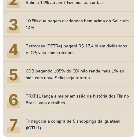
Selic a 14% ao ano? Fizemos as contas
3
10 FIIs que pagam dividendos bem acima da Selic em
14%
4
Petrobras (PETR4) pagará R$ 17,4 bi em dividendos
e JCP; veja como receber
5
CDB pagando 105% do CDI não rende mais 1% ao
mês com nova Selic; veja retorno
6
TRXF11 lança a maior emissão da história dos FIIs no
Brasil; veja detalhes
7
FII negocia a compra de 5 shoppings da Iguatemi
(IGTI11)