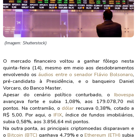
(Imagem: Shutterstock)
O mercado financeiro voltou a ganhar fôlego nesta
quinta-feira (14), mesmo em meio aos desdobramentos
envolvendo os
áudios entre o senador Flávio Bolsonaro
,
pré-candidato à Presidência, e o banqueiro Daniel
Vorcaro, do Banco Master.
Apesar do cenário político conturbado, o
Ibovespa
avançava forte e subia 1,08%, aos 179.078,70 mil
pontos. Na contramão, o
dólar
recuava 0,38%, cotado a
R$ 5,00. Por aqui, o
IFIX
, índice de fundos imobiliários,
subia 0,58%, aos 3.856,64 mil pontos.
Na outra ponta, as principais criptomoedas disparavam e
o
Bitcoin (BTC)
ganhava 4,79% e o
Ethereum (ETH)
subia