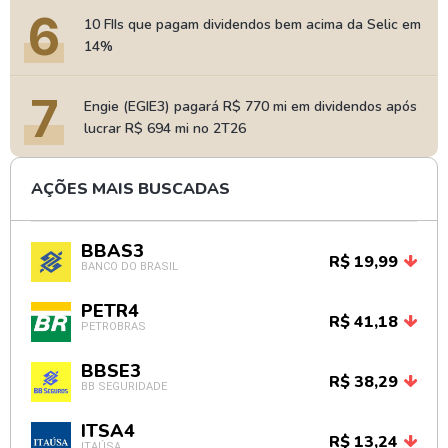
6
10 FIIs que pagam dividendos bem acima da Selic em
14%
7
Engie (EGIE3) pagará R$ 770 mi em dividendos após
lucrar R$ 694 mi no 2T26
AÇÕES MAIS BUSCADAS
BBAS3
R$ 19,99
BANCO DO BRASIL
PETR4
R$ 41,18
PETROBRAS
BBSE3
R$ 38,29
BB SEGURIDADE
ITSA4
R$ 13,24
ITAÚSA