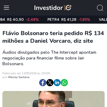
$ 40,90
-2,48%
PETR4
R$ 41,28
-1,85%
VALE3
R$
Flávio Bolsonaro teria pedido R$ 134
milhões a Daniel Vorcaro, diz site
Áudios divulgados pelo The Intercept apontam
negociação para financiar filme sobre Jair
Bolsonaro.
Publicado em 13/05/2026 às 19:02h
por
Wesley Santana