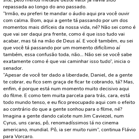
site, pelo menos metade deste valor já havia sido
repassada ao longo do ano passado.
“Irmão, eu preferi te mandar o áudio aqui pra você ouvir
com calma. Bom, aqui a gente tá passando por um dos
momentos mais difíceis da nossa vida, né? Não sei como é
que vai ser daqui pra frente, como é que isso tudo vai
acabar, mas tá na mão de Deus aí. E você também, eu sei
que você tá passando por um momento dificílimo aí
também, essa confusão toda, não... Não sei se você sabe
exatamente como é que vai caminhar isso tudo”, inicia o
senador.
“Apesar de você ter dado a liberdade, Daniel, de a gente
te cobrar, eu fico sem graça de ficar te cobrando, tá? Mas,
enfim, é porque está num momento muito decisivo aqui
do filme. E como tem muita parcela para trás, cara, está
todo mundo tenso, e eu fico preocupado aqui com o efeito
ao contrário do que a gente sonhou para o filme, né?
Imagina a gente dando calote num Jim Caviezel, num
Cyrus, uns caras, pô, renomadíssimos lá no cinema
americano, mundial. Pô, ia ser muito ruim”, continua Flávio
para Vorcaro.