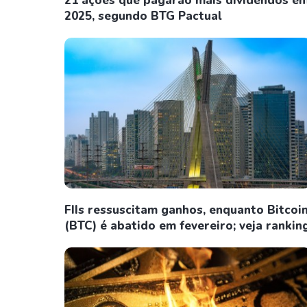
21 ações que pagarão mais dividendos e
2025, segundo BTG Pactual
FIIs ressuscitam ganhos, enquanto Bitcoi
(BTC) é abatido em fevereiro; veja rankin