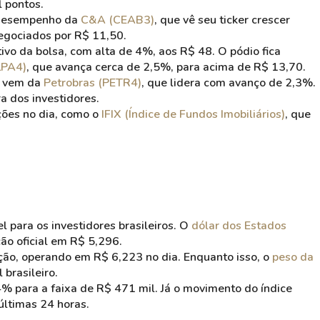
 pontos.
 desempenho da
C&A (CEAB3)
, que vê seu ticker crescer
negociados por R$ 11,50.
vo da bolsa, com alta de 4%, aos R$ 48. O pódio fica
LPA4)
, que avança cerca de 2,5%, para acima de R$ 13,70.
do vem da
Petrobras (PETR4)
, que lidera com avanço de 2,3%.
a dos investidores.
ções no dia, como o
IFIX (Índice de Fundos Imobiliários)
, que
 para os investidores brasileiros. O
dólar dos Estados
o oficial em R$ 5,296.
o, operando em R$ 6,223 no dia. Enquanto isso, o
peso da
brasileiro.
% para a faixa de R$ 471 mil. Já o movimento do índice
ltimas 24 horas.