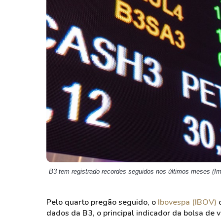
Weg
XPLG11
Klabin
KNRI11
Petrobrás
KNCR11
Ver todos
Ver todos
B3 tem registrado recordes seguidos nos últimos meses (I
Pelo quarto pregão seguido, o
Ibovespa (IBOV)
o
dados da B3, o principal indicador da bolsa de 