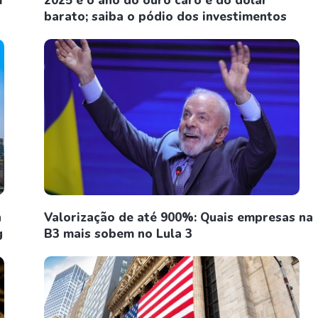
m
2025 é o ano do ouro caro e do dólar
barato; saiba o pódio dos investimentos
n
Valorização de até 900%: Quais empresas na
g
B3 mais sobem no Lula 3