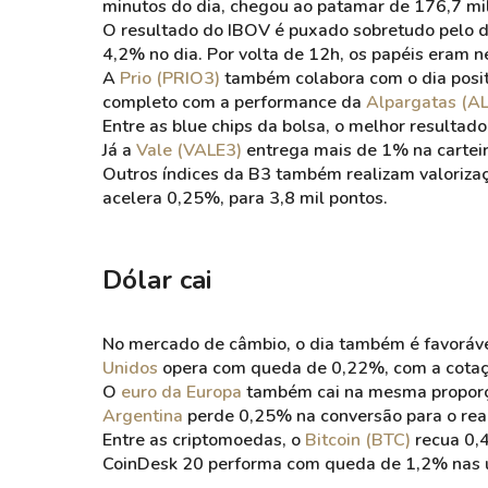
minutos do dia, chegou ao patamar de 176,7 mil
O resultado do IBOV é puxado sobretudo pelo
4,2% no dia. Por volta de 12h, os papéis eram 
A
Prio (PRIO3)
também colabora com o dia positi
completo com a performance da
Alpargatas (A
Entre as blue chips da bolsa, o melhor resulta
Já a
Vale (VALE3)
entrega mais de 1% na carteir
Outros índices da B3 também realizam valoriza
acelera 0,25%, para 3,8 mil pontos.
Dólar cai
No mercado de câmbio, o dia também é favorável
Unidos
opera com queda de 0,22%, com a cotaçã
O
euro da Europa
também cai na mesma proporçã
Argentina
perde 0,25% na conversão para o real 
Entre as criptomoedas, o
Bitcoin (BTC)
recua 0,4
CoinDesk 20 performa com queda de 1,2% nas ú