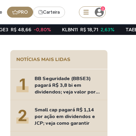
3
e
PRO
Carteira
6
-0,80%
KLBN11
R$ 18,71
2,63%
TAEE11
R$ 40,06
squisar
NOTÍCIAS MAIS LIDAS
BDR
de
SpaceX
1
BB Seguridade (BBSE3)
pagará R$ 3,8 bi em
dividendos; veja valor por
ação
edas
Ideias
2
Small cap pagará R$ 1,14
Agenda de Dividendos
por ação em dividendos e
Radar do Dividendo Inteligente
JCP; veja como garantir
oin - BNB
Carteiras Recomendadas