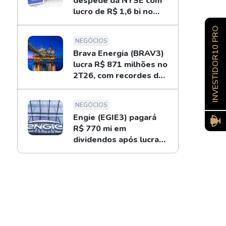
despede da NYSE com
lucro de R$ 1,6 bi no
2T26; entenda
INVESTIDOR10 PRO
NEGÓCIOS
Brava Energia (BRAV3)
lucra R$ 871 milhões no
2T26, com recordes do
ouro negro
NEGÓCIOS
Engie (EGIE3) pagará
R$ 770 mi em
dividendos após lucrar
R$ 694 mi no 2T26