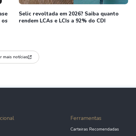
ase
Selic revoltada em 2026? Saiba quanto
 os
rendem LCAs e LCIs a 92% do CDI
r mais notícias
cional
Ferramentas
Carteiras Recomendadas