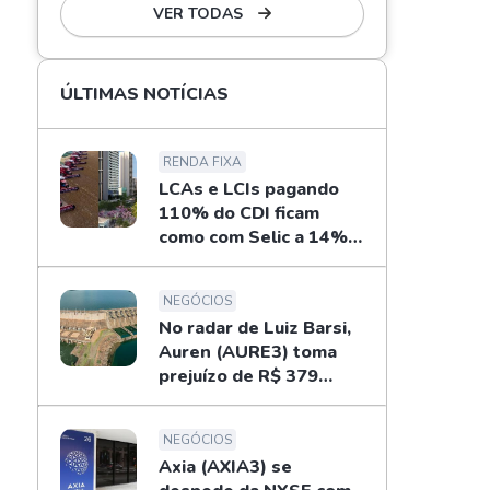
VER TODAS
ÚLTIMAS NOTÍCIAS
RENDA FIXA
LCAs e LCIs pagando
110% do CDI ficam
como com Selic a 14%
ao ano? Fizemos as
contas
NEGÓCIOS
No radar de Luiz Barsi,
Auren (AURE3) toma
prejuízo de R$ 379
milhões no 2T26
NEGÓCIOS
Axia (AXIA3) se