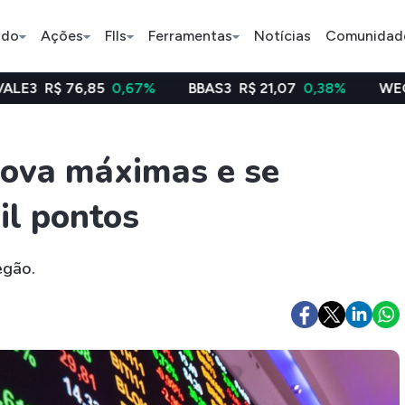
ado
Ações
FIIs
Ferramentas
Notícias
Comunidad
,85
0,67%
BBAS3
R$ 21,07
0,38%
WEGE3
R$ 48,6
Pe
nova máximas e se
il pontos
Índice
Ação
Ação
Selic
BB Seguridade
Bradsaú
egão.
ETFs
Stocks
Criptomo
BOVA11
Tesla
Bitcoin
IVVB11
Apple
Ethereum
SMAL11
Amazon
Binance C