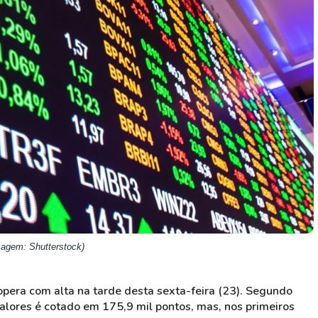
HASH11
Google
Dogecoin
GOLD11
Meta
Solana
XINA11
Coca-Cola
Cardano
Ver todos
Ver todos
Ver todos
magem: Shutterstock)
pera com alta na tarde desta sexta-feira (23). Segundo
valores é cotado em 175,9 mil pontos, mas, nos primeiros