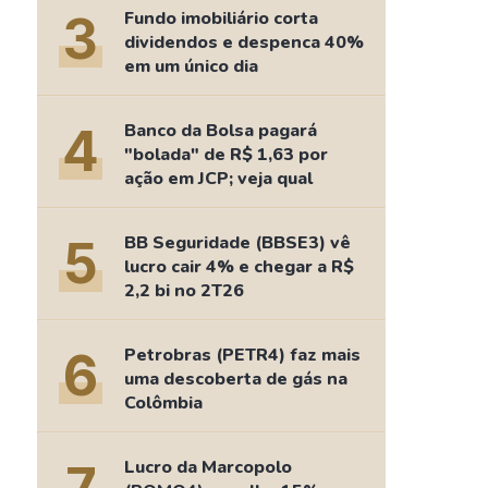
Comparador de Ativos
3
Fundo imobiliário corta
As Ações Mais Buscadas
dividendos e despenca 40%
em um único dia
Guia do Iniciante
4
Banco da Bolsa pagará
"bolada" de R$ 1,63 por
ação em JCP; veja qual
5
BB Seguridade (BBSE3) vê
lucro cair 4% e chegar a R$
2,2 bi no 2T26
6
Petrobras (PETR4) faz mais
uma descoberta de gás na
Colômbia
Lucro da Marcopolo