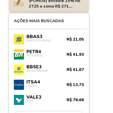
7
(POMO4) encolhe 15% no
2T25 e soma R$ 271
milhões
AÇÕES MAIS BUSCADAS
BBAS3
R$ 21,05
BANCO DO BRASIL
PETR4
R$ 41,93
PETROBRAS
BBSE3
R$ 41,67
BB SEGURIDADE
ITSA4
R$ 13,73
ITAÚSA
VALE3
R$ 76,66
VALE