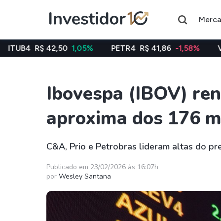
Merc
42,50
1,05%
PETR4
R$ 41,86
-1,58%
VALE3
R$ 76
Ibovespa (IBOV) re
Assuntos do momento
aproxima dos 176 m
Índice
Commodity
Ibovespa
Petróleo
C&A, Prio e Petrobras lideram altas do pr
Ações
FIIs
Publicado em 23/02/2026 às 16:07h
por
Wesley Santana
Taesa
XPML11
Itausa
RECR11
Ambev
HGLG11