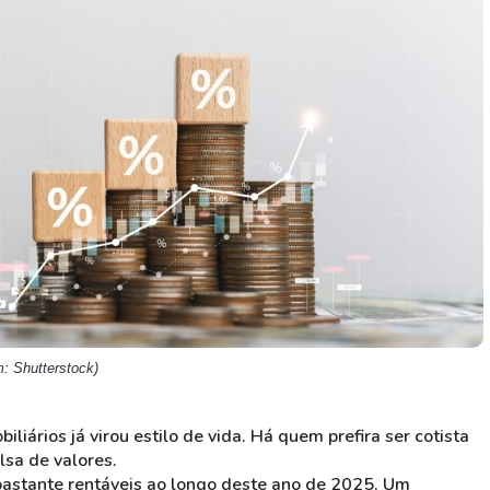
HASH11
Google
Dogecoin
GOLD11
Meta
Solana
XINA11
Coca-Cola
Cardano
Ver todos
Ver todos
Ver todos
: Shutterstock)
iliários já virou estilo de vida. Há quem prefira ser cotista
lsa de valores.
bastante rentáveis ao longo deste ano de 2025. Um