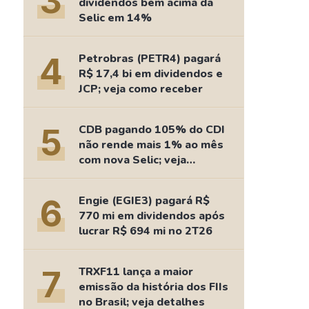
3
dividendos bem acima da
Comparador de Ativos
Selic em 14%
As Ações Mais Buscadas
Guia do Iniciante
4
Petrobras (PETR4) pagará
R$ 17,4 bi em dividendos e
JCP; veja como receber
5
CDB pagando 105% do CDI
não rende mais 1% ao mês
com nova Selic; veja
retorno
6
Engie (EGIE3) pagará R$
770 mi em dividendos após
lucrar R$ 694 mi no 2T26
7
TRXF11 lança a maior
emissão da história dos FIIs
no Brasil; veja detalhes