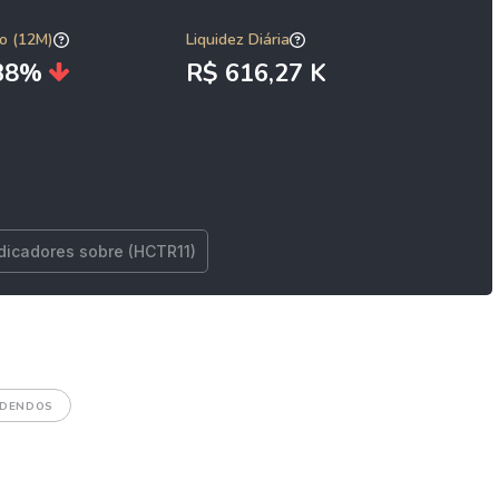
o (12M)
Liquidez Diária
,38%
R$ 616,27 K
ndicadores sobre (HCTR11)
IDENDOS