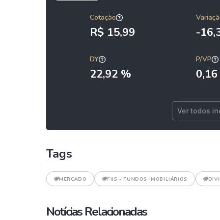
Cotação
Variaçã
R$ 15,99
-16
DY
P/VP
22,92 %
0,16
Ver todos i
Tags
MERCADO
FIIS - FUNDOS IMOBILIÁRIOS
DIV
Notícias Relacionadas