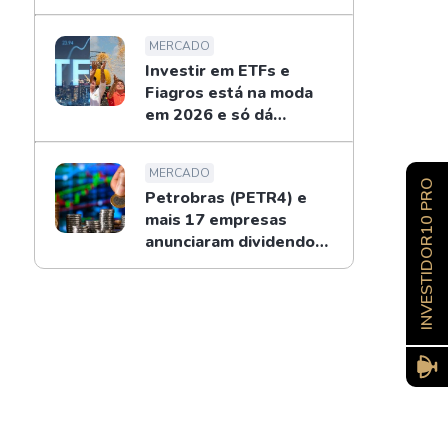
entenda
MERCADO
Investir em ETFs e
Fiagros está na moda
em 2026 e só dá
recorde
MERCADO
INVESTIDOR10 PRO
Petrobras (PETR4) e
mais 17 empresas
anunciaram dividendos
na semana; confira