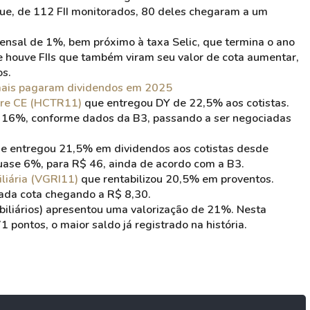
ue, de 112 FII monitorados, 80 deles chegaram a um
nsal de 1%, bem próximo à taxa Selic, que termina o ano
e houve FIIs que também viram seu valor de cota aumentar,
os.
 mais pagaram dividendos em 2025
re CE (HCTR11)
que entregou DY de 22,5% aos cotistas.
e 16%, conforme dados da B3, passando a ser negociadas
e entregou 21,5% em dividendos aos cotistas desde
quase 6%, para R$ 46, ainda de acordo com a B3.
liária (VGRI11)
que rentabilizou 20,5% em proventos.
cada cota chegando a R$ 8,30.
biliários) apresentou uma valorização de 21%. Nesta
 pontos, o maior saldo já registrado na história.