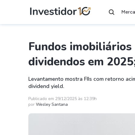
Merc
Fundos imobiliário
dividendos em 2025;
Assuntos do momento
Índice
Ação
Ibovespa
Petrobras
Levantamento mostra FIIs com retorno ac
dividend yield.
Ações
FIIs
Publicado em 29/12/2025 às 12:39h
por
Wesley Santana
Taesa
XPML11
Itausa
RECR11
Ambev
HGLG11