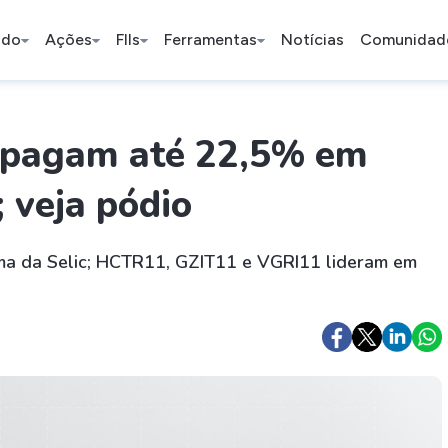
ado
Ações
FIIs
Ferramentas
Notícias
Comunidad
Pe
s pagam até 22,5% em
 veja pódio
Ação
BDR
FII
Bradesco
JBS
TRXF11
ima da Selic; HCTR11, GZIT11 e VGRI11 lideram em
ETFs
Stocks
Criptomo
BOVA11
Tesla
Bitcoin
IVVB11
Apple
Ethereum
SMAL11
Amazon
Binance C