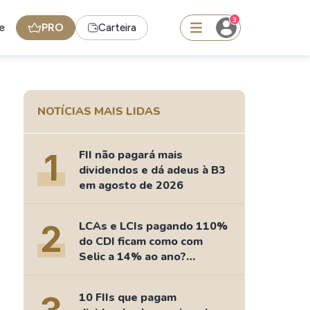
3
e
PRO
Carteira
squisar
NOTÍCIAS MAIS LIDAS
1
FII não pagará mais
Ferramenta
dividendos e dá adeus à B3
Dividendos
em agosto de 2026
edas
Ideias
2
LCAs e LCIs pagando 110%
do CDI ficam como com
Agenda de Dividendos
Selic a 14% ao ano?
Radar do Dividendo Inteligente
Fizemos as contas
oin - BNB
Carteiras Recomendadas
10 FIIs que pagam