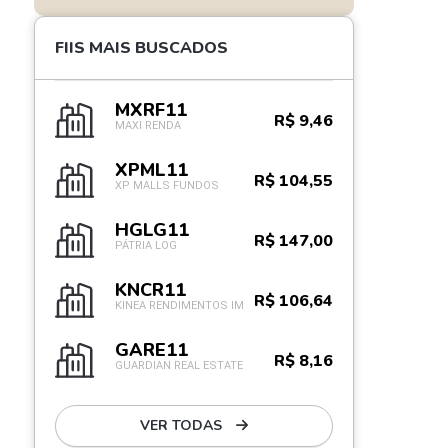
FIIS MAIS BUSCADOS
MXRF11
R$ 9,46
MAXI RENDA
XPML11
R$ 104,55
XP MALLS FUNDOS
HGLG11
R$ 147,00
PÁTRIA LOG
KNCR11
R$ 106,64
KINEA RENDIMENTOS IM
GARE11
R$ 8,16
GUARDIAN REAL ESTATE
VER TODAS