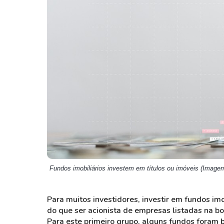
Weg
XPLG11
Klabin
KNRI11
Petrobrás
KNCR11
Ver todos
Ver todos
Fundos imobiliários investem em títulos ou imóveis (Imagem
Para muitos investidores, investir em fundos imob
do que ser acionista de empresas listadas na bo
Para este primeiro grupo, alguns fundos foram 