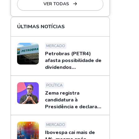
VER TODAS
ÚLTIMAS NOTÍCIAS
MERCADO
Petrobras (PETR4)
afasta possibilidade de
dividendos
extraordinários em
2026; entenda
POLÍTICA
Zema registra
candidatura à
Presidência e declara
patrimônio de R$ 178
mi
MERCADO
Ibovespa cai mais de