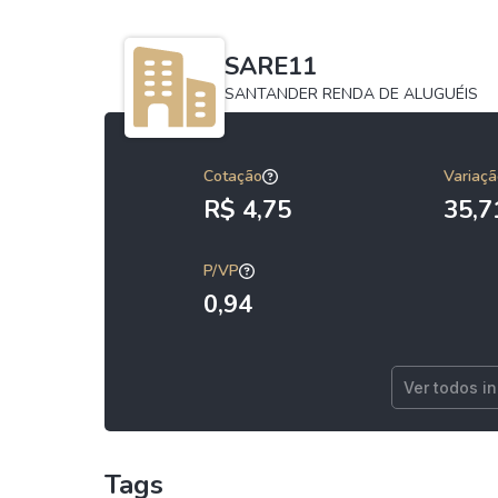
SARE11
SANTANDER RENDA DE ALUGUÉIS
Cotação
Variaçã
R$ 4,75
35,
P/VP
0,94
Ver todos i
Tags