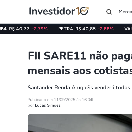
Merc
-2,79%
PETR4
R$ 40,85
-2,88%
VALE3
R$ 74,97
FII SARE11 não pag
Assuntos do momento
mensais aos cotista
Índice
Ação
Ibovespa
Petrobras
Santander Renda Aluguéis venderá todos os
Ações
FIIs
Publicado em 11/09/2025 às 16:04h
por
Lucas Simões
Taesa
XPML11
Itausa
RECR11
Ambev
HGLG11