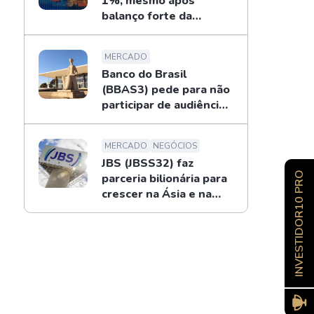
1%, mesmo após
balanço forte da
Petrobras
MERCADO
Banco do Brasil
(BBAS3) pede para não
participar de audiência
sobre o BRB; entenda
MERCADO
NEGÓCIOS
JBS (JBSS32) faz
INVESTIDOR10 PRO
parceria bilionária para
crescer na Ásia e na
Oceania