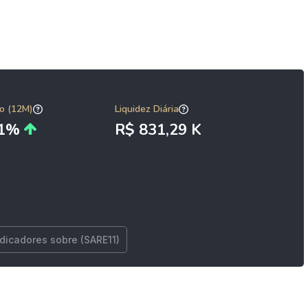
o (12M)
Liquidez Diária
71%
R$ 831,29 K
ndicadores sobre (SARE11)