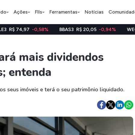
ado
Ações
FIIs
Ferramentas
Notícias
Comunidad
-0,58%
BBAS3
R$ 20,05
-0,94%
WEGE3
R$ 48,12
Pe
ará mais dividendos
s; entenda
Ação
BDR
FII
Bradesco
JBS
TRXF11
 seus imóveis e terá o seu patrimônio liquidado.
ETFs
Stocks
Criptomo
BOVA11
Tesla
Bitcoin
IVVB11
Apple
Ethereum
SMAL11
Amazon
Binance C