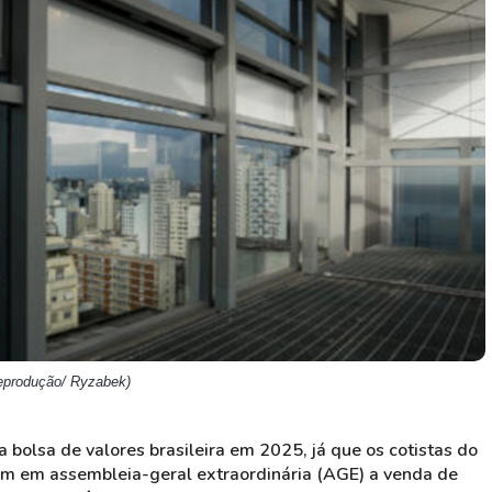
HASH11
Google
Dogecoin
GOLD11
Meta
Solana
XINA11
Coca-Cola
Cardano
Ver todos
Ver todos
Ver todos
Reprodução/ Ryzabek)
a bolsa de valores brasileira em 2025, já que os cotistas do
m em assembleia-geral extraordinária (AGE) a venda de