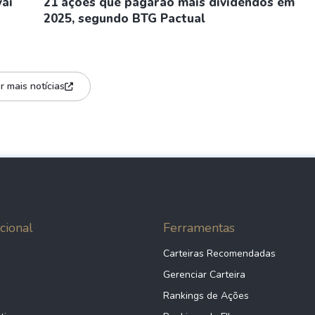
vai
21 ações que pagarão mais dividendos em
2025, segundo BTG Pactual
r mais notícias
cional
Ferramentas
Carteiras Recomendadas
Gerenciar Carteira
Rankings de Ações