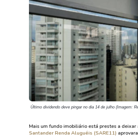
Weg
XPLG11
Klabin
KNRI11
Petrobrás
KNCR11
Ver todos
Ver todos
Último dividendo deve pingar no dia 14 de julho (Imagem: 
Mais um fundo imobiliário está prestes a deixar 
Santander Renda Aluguéis (SARE11)
aprovara