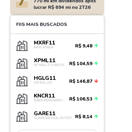
7
770 mi em dividendos após
lucrar R$ 694 mi no 2T26
FIIS MAIS BUSCADOS
MXRF11
R$ 9,48
MAXI RENDA
XPML11
R$ 104,59
XP MALLS FUNDOS
HGLG11
R$ 146,87
PÁTRIA LOG
KNCR11
R$ 106,53
KINEA RENDIMENTOS IM
GARE11
R$ 8,14
GUARDIAN REAL ESTATE