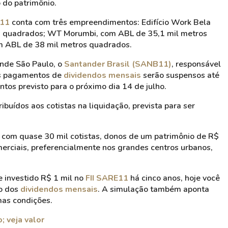
 do patrimônio.
E11
conta com três empreendimentos: Edifício Work Bela
ros quadrados; WT Morumbi, com ABL de 35,1 mil metros
m ABL de 38 mil metros quadrados.
ande São Paulo, o
Santander Brasil (SANB11)
, responsável
os pagamentos de
dividendos mensais
serão suspensos até
ntos previsto para o próximo dia 14 de julho.
ribuídos aos cotistas na liquidação, prevista para ser
com quase 30 mil cotistas, donos de um patrimônio de R$
merciais, preferencialmente nos grandes centros urbanos,
se investido R$ 1 mil no
FII SARE11
há cinco anos, hoje você
to dos
dividendos mensais
. A simulação também aponta
as condições.
; veja valor