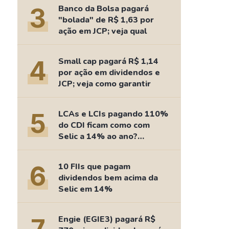
Comparador de Ativos
3
Banco da Bolsa pagará
As Ações Mais Buscadas
"bolada" de R$ 1,63 por
ação em JCP; veja qual
Guia do Iniciante
4
Small cap pagará R$ 1,14
por ação em dividendos e
JCP; veja como garantir
5
LCAs e LCIs pagando 110%
do CDI ficam como com
Selic a 14% ao ano?
Fizemos as contas
6
10 FIIs que pagam
dividendos bem acima da
Selic em 14%
Engie (EGIE3) pagará R$