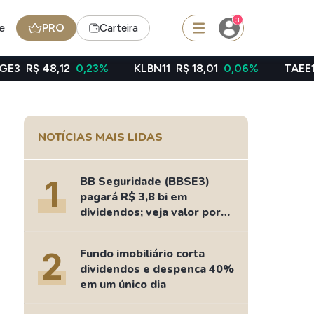
3
e
PRO
Carteira
0,23%
KLBN11
R$ 18,01
0,06%
TAEE11
R$ 39,49
-
squisar
NOTÍCIAS MAIS LIDAS
Ferramenta
Dividendos
1
BB Seguridade (BBSE3)
pagará R$ 3,8 bi em
dividendos; veja valor por
ação
edas
Ideias
2
Fundo imobiliário corta
Agenda de Dividendos
dividendos e despenca 40%
Radar do Dividendo Inteligente
em um único dia
oin - BNB
Carteiras Recomendadas