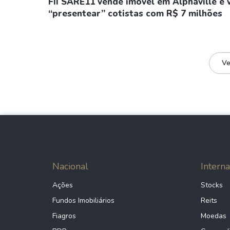
FII SARE11 vende imóvel em Alphaville e 
“presentear” cotistas com R$ 7 milhões
Ve
Nacional
Interna
Ações
Stocks
Fundos Imobiliários
Reits
Fiagros
Moedas