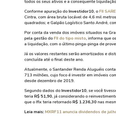
todos os seus ativos e a consequente liquidação
Conforme apuração do
Investidor10
, o
FII SAR
Cintra, com área bruta locável de 4,6 mil met
quadrados; e Galpão Logístico Santo André, co
Por conta da venda dos imóveis situados na Gr
pela gestão do
FII do tipo misto
, informa que 
a liquidação, com o último pinga-pinga de prove
Já os valores restantes serão amortizados e dist
concluída até o final deste ano.
Atualmente, o Santander Renda Aluguéis conta 
713 milhões, cujo foco é investir em imóveis co
desde dezembro de 2019.
Segundo dados do
Investidor10
, se você tives
teria
R$ 51,90
, já considerando o reinvestimen
que o Ifix teria retornado
R$ 1.236,30
nas mesm
Leia mais:
MXRF11 anuncia dividendos de julho