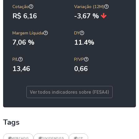
Cotação
Variação (12M)
R$ 6,16
-3,67 %
Margem Líquida
DY
7,06 %
11.4%
P/L
P/VP
13,46
0,66
Ver todos indicadores sobre (FESA4)
Tags
MERCADO
DIVIDENDOS
JCP