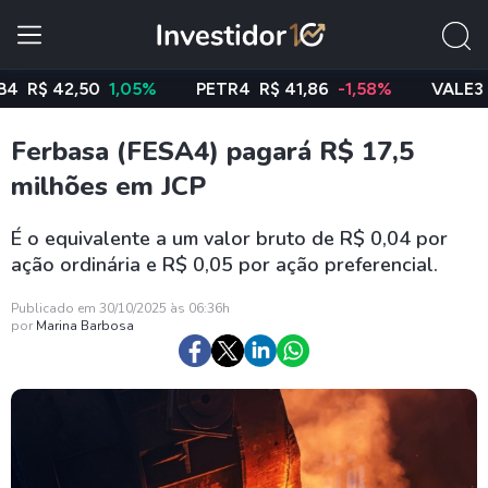
$ 42,50
1,05%
PETR4
R$ 41,86
-1,58%
VALE3
R$ 7
Ferbasa (FESA4) pagará R$ 17,5
milhões em JCP
É o equivalente a um valor bruto de R$ 0,04 por
ação ordinária e R$ 0,05 por ação preferencial.
Publicado em 30/10/2025 às 06:36h
por
Marina Barbosa