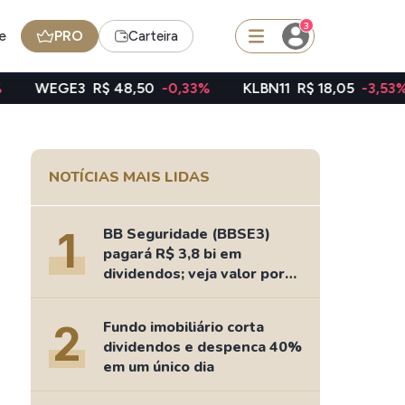
3
e
PRO
Carteira
3
R$ 48,50
-0,33%
KLBN11
R$ 18,05
-3,53%
TAEE1
squisar
NOTÍCIAS MAIS LIDAS
FII
TRXF11
1
BB Seguridade (BBSE3)
pagará R$ 3,8 bi em
dividendos; veja valor por
ação
edas
Ideias
2
Fundo imobiliário corta
Agenda de Dividendos
dividendos e despenca 40%
Radar do Dividendo Inteligente
em um único dia
oin - BNB
Carteiras Recomendadas