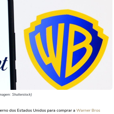
HASH11
Google
Dogecoin
GOLD11
Meta
Solana
XINA11
Coca-Cola
Cardano
Ver todos
Ver todos
Ver todos
Imagem: Shutterstock)
erno dos Estados Unidos para comprar a
Warner Bros