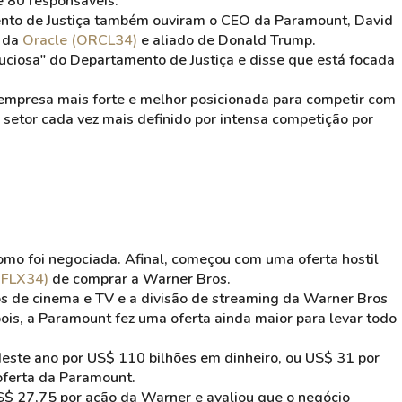
 80 responsáveis.
ento de Justiça também ouviram o CEO da Paramount, David
r da
Oracle (ORCL34)
e aliado de Donald Trump.
uciosa" do Departamento de Justiça e disse que está focada
 empresa mais forte e melhor posicionada para competir com
setor cada vez mais definido por intensa competição por
mo foi negociada. Afinal, começou com uma oferta hostil
(NFLX34)
de comprar a Warner Bros.
ios de cinema e TV e a divisão de streaming da Warner Bros
ois, a Paramount fez uma oferta ainda maior para levar todo
este ano por US$ 110 bilhões em dinheiro, ou US$ 31 por
a oferta da Paramount.
US$ 27,75 por ação da Warner e avaliou que o negócio