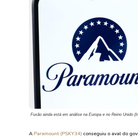
Weg
XPLG11
Klabin
KNRI11
Petrobrás
KNCR11
Ver todos
Ver todos
Fusão ainda está em análise na Europa e no Reino Unido (
A
Paramount (PSKY34)
conseguiu o aval do gov