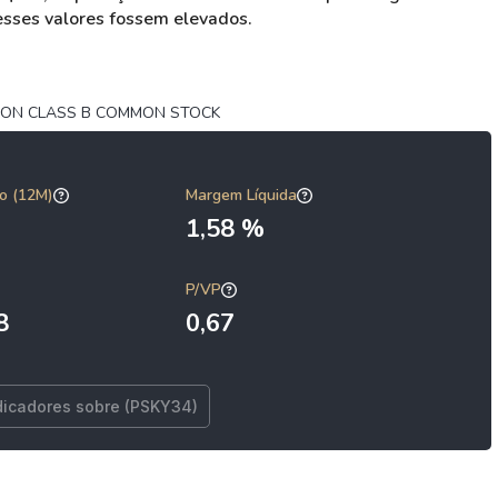
 esses valores fossem elevados.
ON CLASS B COMMON STOCK
o (12M)
Margem Líquida
1,58 %
P/VP
8
0,67
dicadores sobre (PSKY34)