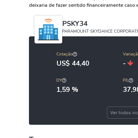
deixaria de fazer sentido financeiramente caso
PSKY34
PARAMOUNT SKYDANCE CORPORATI
Cotação
Variaçã
US$ 44,40
-
DY
P/L
1,59 %
37,9
Ver todos in