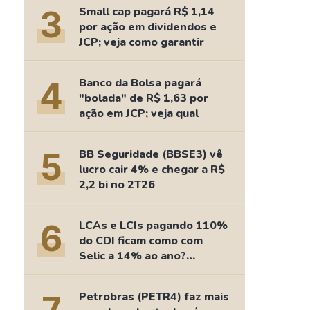
Comparador de Ativos
3
Small cap pagará R$ 1,14
As Ações Mais Buscadas
por ação em dividendos e
JCP; veja como garantir
Guia do Iniciante
4
Banco da Bolsa pagará
"bolada" de R$ 1,63 por
ação em JCP; veja qual
5
BB Seguridade (BBSE3) vê
lucro cair 4% e chegar a R$
2,2 bi no 2T26
6
LCAs e LCIs pagando 110%
do CDI ficam como com
Selic a 14% ao ano?
Fizemos as contas
Petrobras (PETR4) faz mais