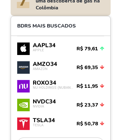
7
uma descoberta de gás na
Colômbia
BDRS MAIS BUSCADOS
AAPL34
R$ 79,61
APPLE
AMZO34
R$ 69,35
AMAZON
ROXO34
R$ 11,95
NU HOLDINGS (NUBANK)
NVDC34
R$ 23,37
NVIDIA
TSLA34
R$ 50,78
TESLA