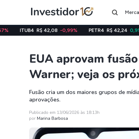
Merc
UB4
R$ 42,08
-0,99%
PETR4
R$ 42,24
0,91%
VAL
EUA aprovam fusão 
Assuntos do momento
Warner; veja os pró
Índice
Índice
Ibovespa
Selic
Fusão cria um dos maiores grupos de mídia
aprovações.
Ações
FIIs
Taesa
XPML11
Publicado em 13/06/2026 às 18:13h
por
Marina Barbosa
Itausa
RECR11
Ambev
HGLG11