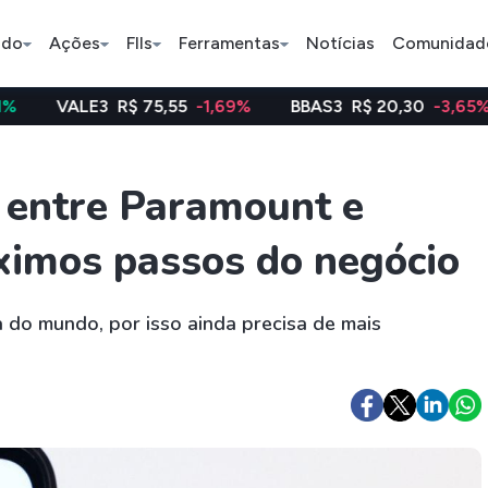
ado
Ações
FIIs
Ferramentas
Notícias
Comunidad
E3
R$ 75,55
-1,69%
BBAS3
R$ 20,30
-3,65%
WEGE
Pe
entre Paramount e
ximos passos do negócio
Índice
Ação
Ação
Bradesco
Petrobras
Axia
 do mundo, por isso ainda precisa de mais
ETFs
Stocks
Criptomo
BOVA11
Tesla
Bitcoin
IVVB11
Apple
Ethereum
SMAL11
Amazon
Binance C