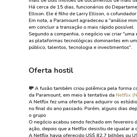
mais de dois milhões de documentos de mais de
Há cerca de 15 dias, funcionários do Departam
Ellison. Ele é filho de Larry Ellison, o cofundado
Em nota, a Paramount agradeceu a "análise min
em concluir a transação o mais rápido possível.
Segundo a companhia, o negócio vai criar "uma
as plataformas tecnológicas dominantes em um 
público, talentos, tecnologia e investimentos".
Oferta hostil
💸 A fusão também criou polêmica pela forma co
da Paramount, em meio à tentativa da
Netflix 
A Netflix fez uma oferta para adquirir os estúd
no final do ano passado. Porém, alguns dias dep
o grupo
O negócio acabou sendo fechado em fevereiro d
ação, depois que a Netflix desistiu de igualar 
A Netflix havia oferecido US$ 82,7 bilhões ou 