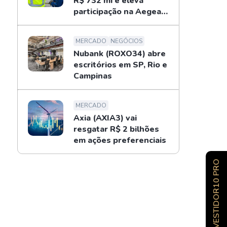
R$ 732 mi e eleva
participação na Aegea
para 14%
MERCADO
NEGÓCIOS
Nubank (ROXO34) abre
escritórios em SP, Rio e
Campinas
MERCADO
Axia (AXIA3) vai
resgatar R$ 2 bilhões
em ações preferenciais
INVESTIDOR10 PRO