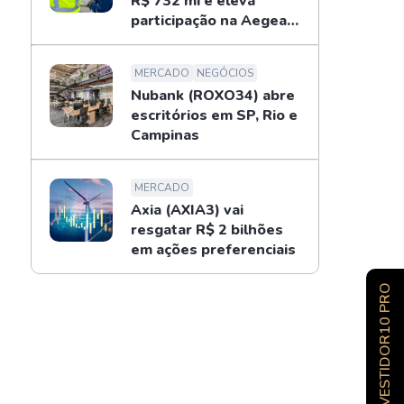
R$ 732 mi e eleva
participação na Aegea
para 14%
MERCADO
NEGÓCIOS
Nubank (ROXO34) abre
escritórios em SP, Rio e
Campinas
MERCADO
Axia (AXIA3) vai
resgatar R$ 2 bilhões
em ações preferenciais
INVESTIDOR10 PRO