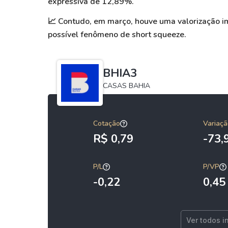
expressiva de 12,89%.
📈
Contudo, em março, houve uma valorização i
possível fenômeno de short squeeze.
BHIA3
CASAS BAHIA
Cotação
Variaçã
R$ 0,79
-73
P/L
P/VP
-0,22
0,45
Ver todos i