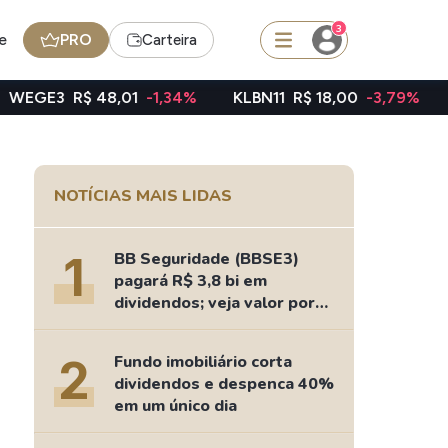
3
e
PRO
Carteira
$ 48,01
-1,34%
KLBN11
R$ 18,00
-3,79%
TAEE11
R$
squisar
NOTÍCIAS MAIS LIDAS
FII
TRXF11
1
BB Seguridade (BBSE3)
pagará R$ 3,8 bi em
dividendos; veja valor por
ação
edas
Ideias
2
Fundo imobiliário corta
Agenda de Dividendos
dividendos e despenca 40%
Radar do Dividendo Inteligente
em um único dia
oin - BNB
Carteiras Recomendadas