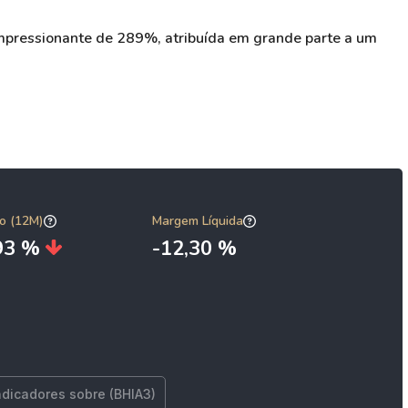
mpressionante de 289%, atribuída em grande parte a um
o (12M)
Margem Líquida
,93 %
-12,30 %
ndicadores sobre (BHIA3)