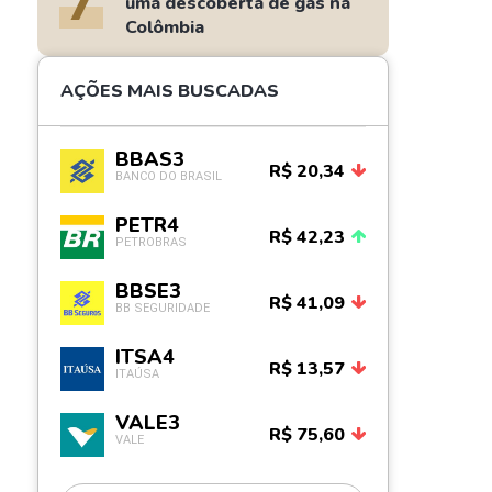
7
uma descoberta de gás na
Colômbia
AÇÕES MAIS BUSCADAS
BBAS3
R$ 20,34
BANCO DO BRASIL
PETR4
R$ 42,23
PETROBRAS
BBSE3
R$ 41,09
BB SEGURIDADE
ITSA4
R$ 13,57
ITAÚSA
VALE3
R$ 75,60
VALE