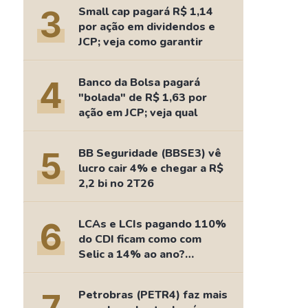
Comparador de Ativos
3
Small cap pagará R$ 1,14
As Ações Mais Buscadas
por ação em dividendos e
JCP; veja como garantir
Guia do Iniciante
4
Banco da Bolsa pagará
"bolada" de R$ 1,63 por
ação em JCP; veja qual
5
BB Seguridade (BBSE3) vê
lucro cair 4% e chegar a R$
2,2 bi no 2T26
6
LCAs e LCIs pagando 110%
do CDI ficam como com
Selic a 14% ao ano?
Fizemos as contas
Petrobras (PETR4) faz mais