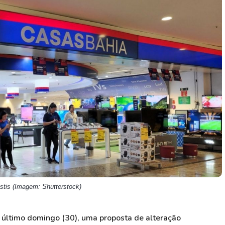
HASH11
Google
Dogecoin
GOLD11
Meta
Solana
XINA11
Coca-Cola
Cardano
Ver todos
Ver todos
Ver todos
stis (Imagem: Shutterstock)
 último domingo (30), uma proposta de alteração