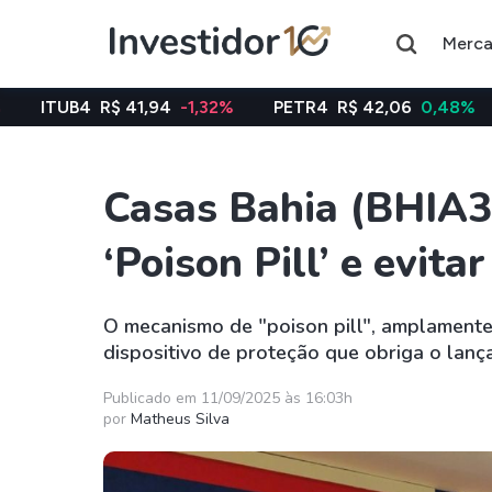
Merc
R$ 41,94
-1,32%
PETR4
R$ 42,06
0,48%
VALE3
R
Casas Bahia (BHIA3)
Assuntos do momento
‘Poison Pill’ e evita
Índice
Índice
Ibovespa
Selic
O mecanismo de "poison pill", amplamente 
dispositivo de proteção que obriga o lan
Ações
FIIs
Taesa
XPML11
Publicado em 11/09/2025 às 16:03h
por
Matheus Silva
Itausa
RECR11
Ambev
HGLG11