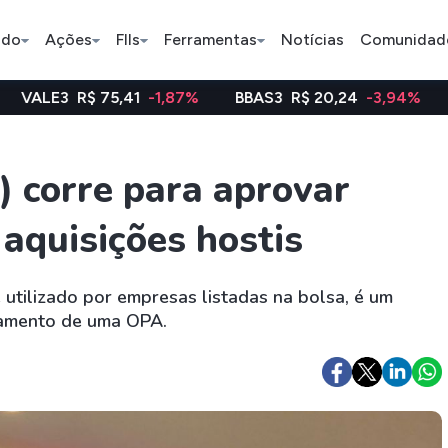
ado
Ações
FIIs
Ferramentas
Notícias
Comunidad
$ 75,41
-1,87%
BBAS3
R$ 20,24
-3,94%
WEGE3
R
Pe
 corre para aprovar
r aquisições hostis
Índice
Ação
Ação
Bradesco
Petrobras
Axia
utilizado por empresas listadas na bolsa, é um
çamento de uma OPA.
ETFs
Stocks
Criptomo
BOVA11
Tesla
Bitcoin
IVVB11
Apple
Ethereum
SMAL11
Amazon
Binance C