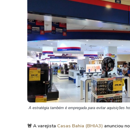
Weg
XPLG11
Klabin
KNRI11
Petrobrás
KNCR11
Ver todos
Ver todos
A estratégia também é empregada para evitar aquisições ho
🚨
A varejista
Casas Bahia (BHIA3)
anunciou no