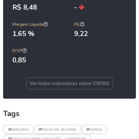
R$ 8,48
-
Margem Líquida
P/L
1,65 %
9,22
P/VP
0,85
Ver todos indicadores sobre (CRFB3)
Tags
MERCADO
BOLSA DE VALORES
VAREJO
NOTÍCIAS SOBRE ATACADÃO - CARREFOUR