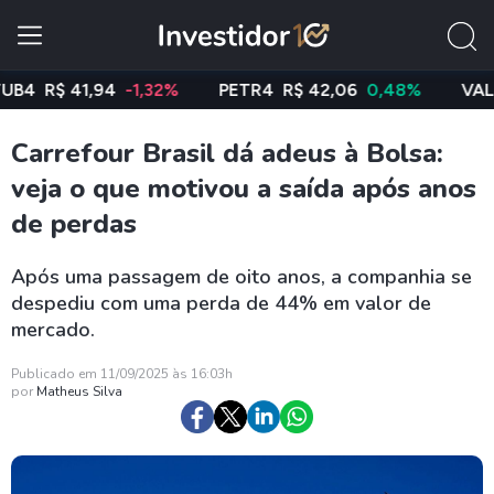
R$ 41,94
-1,32%
PETR4
R$ 42,06
0,48%
VALE3
R
Carrefour Brasil dá adeus à Bolsa:
veja o que motivou a saída após anos
de perdas
Após uma passagem de oito anos, a companhia se
despediu com uma perda de 44% em valor de
mercado.
Publicado em 11/09/2025 às 16:03h
por
Matheus Silva