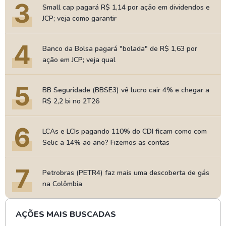
3
Small cap pagará R$ 1,14 por ação em dividendos e
JCP; veja como garantir
4
Banco da Bolsa pagará "bolada" de R$ 1,63 por
ação em JCP; veja qual
5
BB Seguridade (BBSE3) vê lucro cair 4% e chegar a
R$ 2,2 bi no 2T26
6
LCAs e LCIs pagando 110% do CDI ficam como com
Selic a 14% ao ano? Fizemos as contas
7
Petrobras (PETR4) faz mais uma descoberta de gás
na Colômbia
AÇÕES MAIS BUSCADAS