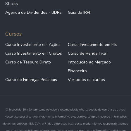
Stocks
Agenda de Dividendos - BDRs
Guia do IRPF
Cursos
Curso Investimento em Ações
Curso Investimento em FIIs
Curso Investimento em Criptos
Curso de Renda Fixa
Curso de Tesouro Direto
Introdução ao Mercado
Financeiro
Curso de Finanças Pessoais
Ver todos os cursos
O Investidor10 não tem como objetivo a recomendação e/ou sugestão de compra de ativos.
Nosso site possui caráter meramente informativo e educativo, sempre trazendo informações
de fontes públicas (B3, CVM e RI das empresas, etc.), deste modo, não nos responsabilizamos
por qualquer decisão que o investidor venha a tomar a partir das informações contidas em