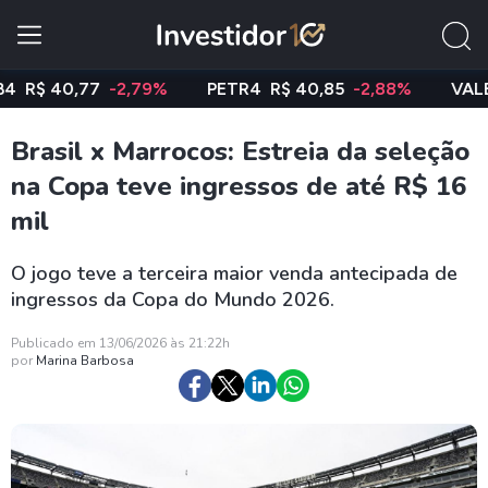
$ 40,77
-2,79%
PETR4
R$ 40,85
-2,88%
VALE3
R$
Brasil x Marrocos: Estreia da seleção
na Copa teve ingressos de até R$ 16
mil
O jogo teve a terceira maior venda antecipada de
ingressos da Copa do Mundo 2026.
Publicado em 13/06/2026 às 21:22h
por
Marina Barbosa