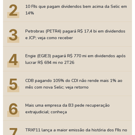
2
10 FIIs que pagam dividendos bem acima da Selic em
14%
3
Petrobras (PETR4) pagará R$ 17,4 bi em dividendos
e JCP; veja como receber
4
Engie (EGIE3) pagará R$ 770 mi em dividendos após
lucrar R$ 694 mi no 2T26
5
CDB pagando 105% do CDI não rende mais 1% ao
mês com nova Selic; veja retorno
6
Mais uma empresa da B3 pede recuperação
extrajudicial; conheça
7
TRXF11 lança a maior emissão da história dos FIIs no