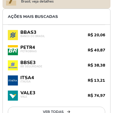
Brasil; veja detalhes
AÇÕES MAIS BUSCADAS
BBAS3
R$ 20,06
BANCO DO BRASIL
PETR4
R$ 40,87
PETROBRAS
BBSE3
R$ 38,38
BB SEGURIDADE
ITSA4
R$ 13,21
ITAÚSA
VALE3
R$ 74,97
VALE
VER TODAS