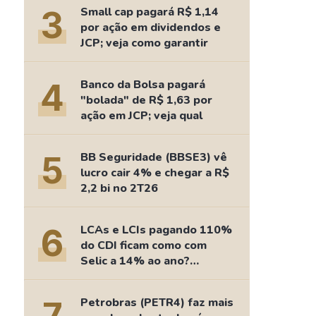
Comparador de Ativos
3
Small cap pagará R$ 1,14
As Ações Mais Buscadas
por ação em dividendos e
JCP; veja como garantir
Guia do Iniciante
4
Banco da Bolsa pagará
"bolada" de R$ 1,63 por
ação em JCP; veja qual
5
BB Seguridade (BBSE3) vê
lucro cair 4% e chegar a R$
2,2 bi no 2T26
6
LCAs e LCIs pagando 110%
do CDI ficam como com
Selic a 14% ao ano?
Fizemos as contas
Petrobras (PETR4) faz mais