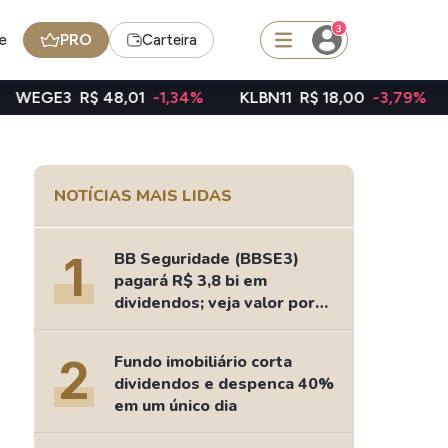
3
e
PRO
Carteira
$ 48,01
-1,34%
KLBN11
R$ 18,00
-3,79%
TAEE11
R$
squisar
NOTÍCIAS MAIS LIDAS
FII
TRXF11
1
BB Seguridade (BBSE3)
pagará R$ 3,8 bi em
dividendos; veja valor por
ação
edas
Ideias
2
Fundo imobiliário corta
Agenda de Dividendos
dividendos e despenca 40%
Radar do Dividendo Inteligente
em um único dia
oin - BNB
Carteiras Recomendadas