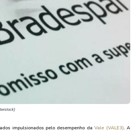
HASH11
Google
Dogecoin
GOLD11
Meta
Solana
XINA11
Coca-Cola
Cardano
Ver todos
Ver todos
Ver todos
terstock)
tados impulsionados pelo desempenho da
Vale (VALE3)
. A