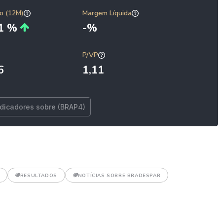
o (12M)
Margem Líquida
01 %
-%
P/VP
6
1,11
ndicadores sobre (BRAP4)
RESULTADOS
NOTÍCIAS SOBRE BRADESPAR