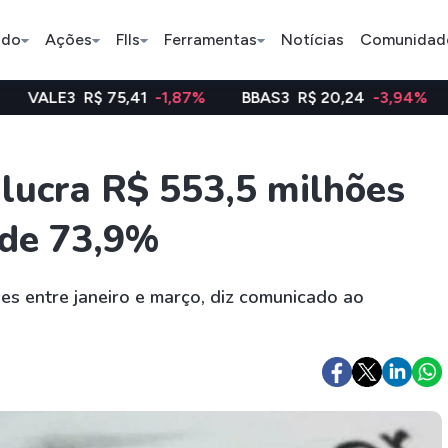
ado
Ações
FIIs
Ferramentas
Notícias
Comunidad
R$ 75,41
-1,87%
BBAS3
R$ 20,24
-3,94%
WEGE3
R
Pe
lucra R$ 553,5 milhões
 de 73,9%
Índice
Ação
Ação
Bradesco
Petrobras
Axia
es entre janeiro e março, diz comunicado ao
ETFs
Stocks
Criptomo
BOVA11
Tesla
Bitcoin
IVVB11
Apple
Ethereum
SMAL11
Amazon
Binance C