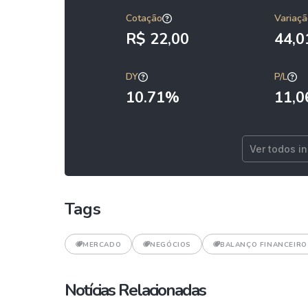
Cotação
Variaçã
R$ 22,00
44,
DY
P/L
10.71%
11,0
Ver todos i
Tags
MERCADO
NEGÓCIOS
BALANÇO FINANCEIRO
Notícias Relacionadas