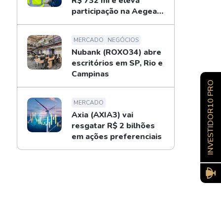
R$ 732 mi e eleva
participação na Aegea
para 14%
MERCADO
NEGÓCIOS
Nubank (ROXO34) abre
escritórios em SP, Rio e
Campinas
INVESTIDOR10 PRO
MERCADO
Axia (AXIA3) vai
resgatar R$ 2 bilhões
em ações preferenciais