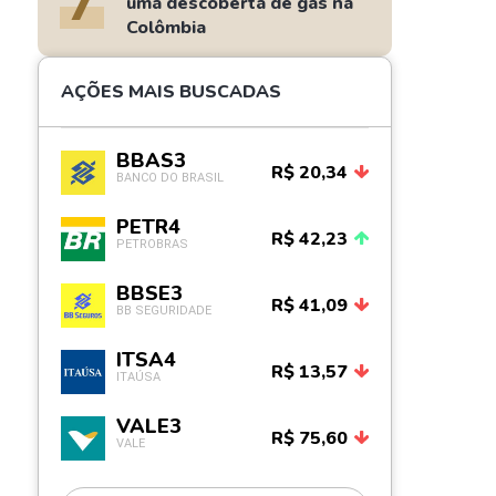
7
uma descoberta de gás na
Colômbia
AÇÕES MAIS BUSCADAS
BBAS3
R$ 20,34
BANCO DO BRASIL
PETR4
R$ 42,23
PETROBRAS
BBSE3
R$ 41,09
BB SEGURIDADE
ITSA4
R$ 13,57
ITAÚSA
VALE3
R$ 75,60
VALE