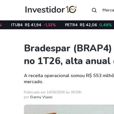
Merc
R$ 41,94
-1,32%
PETR4
R$ 42,06
0,48%
VALE3
Bradespar (BRAP4) 
Assuntos do momento
no 1T26, alta anual
Índice
Índice
Ibovespa
Selic
A receita operacional somou R$ 553 milhõ
mercado.
Ações
FIIs
Taesa
XPML11
Publicado em 14/05/2026 às 09:39h
por
Elanny Vlaxio
Itausa
RECR11
Ambev
HGLG11