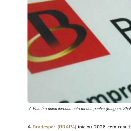
Weg
XPLG11
Klabin
KNRI11
Petrobrás
KNCR11
Ver todos
Ver todos
A Vale é o único investimento da companhia (Imagem: Shut
A
Bradespar (BRAP4)
iniciou 2026 com resul