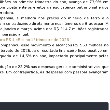
milhões no primeiro trimestre do ano, avanço de 73,9% em
rincipalmente os efeitos da equivalência patrimonial e dos
eradora.
panhia, a melhora nos preços do minério de ferro e o
m se traduzindo diretamente nos números da Bradespar. A
e janeiro e março, acima dos R$ 314,7 milhões registrados
mparação anual.
ra R$ 1,45 bi no 1º trimestre de 2026
acompanhou esse movimento e alcançou R$ 553 milhões no
ervalo de 2025. Já o resultado financeiro ficou positivo em
queda de 14,5% no ano, impactado principalmente pelas
dução de 23,2% nas despesas gerais e administrativas, que
tre. Em contrapartida, as despesas com pessoal avançaram