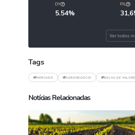
DY
P/L
5.54%
31,6
Ver todos i
Tags
MERCADO
AGRONEGÓCIO
BOLSA DE VALOR
Notícias Relacionadas