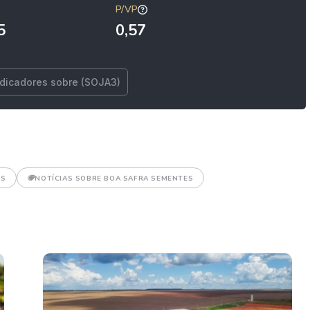
P/VP
5
0,57
ndicadores sobre (SOJA3)
ES
NOTÍCIAS SOBRE BOA SAFRA SEMENTES