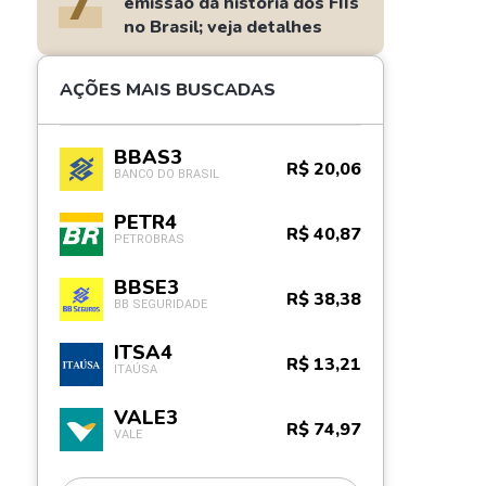
7
emissão da história dos FIIs
no Brasil; veja detalhes
AÇÕES MAIS BUSCADAS
BBAS3
R$ 20,06
BANCO DO BRASIL
PETR4
R$ 40,87
PETROBRAS
BBSE3
R$ 38,38
BB SEGURIDADE
ITSA4
R$ 13,21
ITAÚSA
VALE3
R$ 74,97
VALE