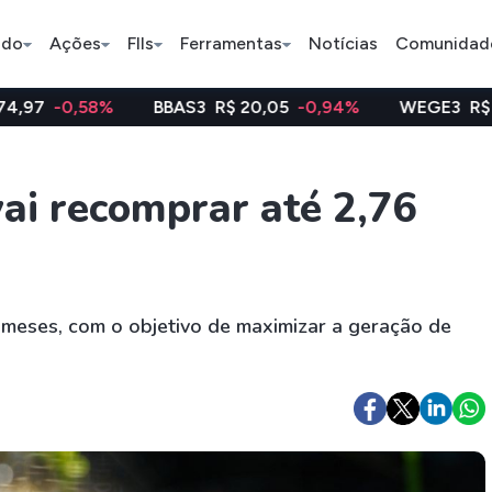
ado
Ações
FIIs
Ferramentas
Notícias
Comunidad
BBAS3
R$ 20,05
-0,94%
WEGE3
R$ 48,12
0,23%
Pe
ai recomprar até 2,76
Ação
BDR
FII
Bradesco
JBS
TRXF11
meses, com o objetivo de maximizar a geração de
ETFs
Stocks
Criptomo
BOVA11
Tesla
Bitcoin
IVVB11
Apple
Ethereum
SMAL11
Amazon
Binance C