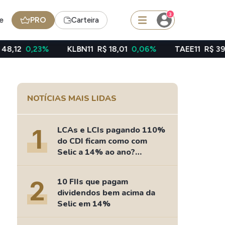
3
e
PRO
Carteira
KLBN11
R$ 18,01
0,06%
TAEE11
R$ 39,49
-0,43%
squisar
NOTÍCIAS MAIS LIDAS
Ferramenta
Dividendos
1
LCAs e LCIs pagando 110%
do CDI ficam como com
Selic a 14% ao ano?
Fizemos as contas
edas
Ideias
2
10 FIIs que pagam
Agenda de Dividendos
dividendos bem acima da
Radar do Dividendo Inteligente
Selic em 14%
oin - BNB
Carteiras Recomendadas