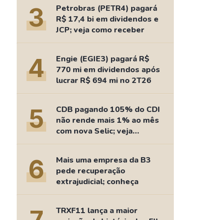
Comparador de Ativos
3
Petrobras (PETR4) pagará
As Ações Mais Buscadas
R$ 17,4 bi em dividendos e
JCP; veja como receber
Guia do Iniciante
4
Engie (EGIE3) pagará R$
770 mi em dividendos após
lucrar R$ 694 mi no 2T26
5
CDB pagando 105% do CDI
não rende mais 1% ao mês
com nova Selic; veja
retorno
6
Mais uma empresa da B3
pede recuperação
extrajudicial; conheça
TRXF11 lança a maior