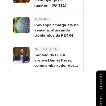
5 shoppings da
Iguatemi (IGTI11)
MERCADO
Ibovespa amarga 3% na
semana, ofuscando
dividendos da PETR4
INTERNACIONAL
Senado dos EUA
aprova Daniel Perez
como embaixador dos
EUA no Brasil
INVESTIDOR10 PRO