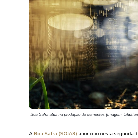
Weg
XPLG11
Klabin
KNRI11
Petrobrás
KNCR11
Ver todos
Ver todos
Boa Safra atua na produção de sementes (Imagem: Shutter
A
Boa Safra (SOJA3)
anunciou nesta segunda-f