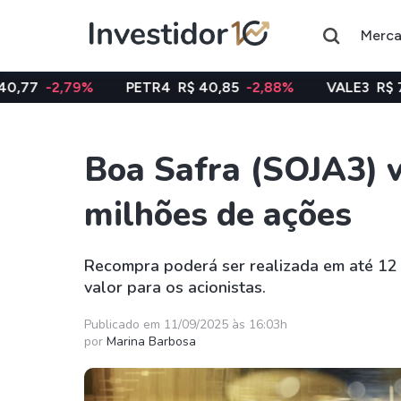
Merc
PETR4
R$ 40,85
-2,88%
VALE3
R$ 74,97
-0,58%
Boa Safra (SOJA3) v
Assuntos do momento
milhões de ações
Índice
Ação
Ibovespa
Petrobras
Recompra poderá ser realizada em até 12 
valor para os acionistas.
Ações
FIIs
Taesa
XPML11
Publicado em 11/09/2025 às 16:03h
por
Marina Barbosa
Itausa
RECR11
Ambev
HGLG11