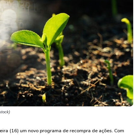
HASH11
Google
Dogecoin
GOLD11
Meta
Solana
XINA11
Coca-Cola
Cardano
Ver todos
Ver todos
Ver todos
stock)
eira (16) um novo programa de recompra de ações. Com