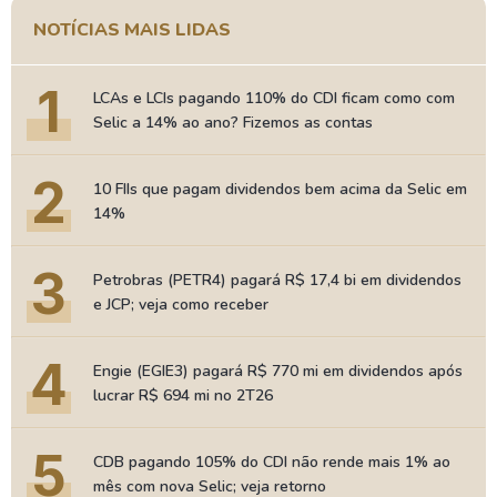
NOTÍCIAS MAIS LIDAS
1
LCAs e LCIs pagando 110% do CDI ficam como com
Selic a 14% ao ano? Fizemos as contas
2
10 FIIs que pagam dividendos bem acima da Selic em
14%
3
Petrobras (PETR4) pagará R$ 17,4 bi em dividendos
e JCP; veja como receber
4
Engie (EGIE3) pagará R$ 770 mi em dividendos após
lucrar R$ 694 mi no 2T26
5
CDB pagando 105% do CDI não rende mais 1% ao
mês com nova Selic; veja retorno