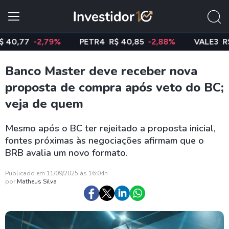
7
-2,79%
PETR4
R$ 40,85
-2,88%
VALE3
R$ 74,9
Banco Master deve receber nova
proposta de compra após veto do BC;
veja de quem
Mesmo após o BC ter rejeitado a proposta inicial,
fontes próximas às negociações afirmam que o
BRB avalia um novo formato.
Publicado em 11/09/2025 às 16:04h
por
Matheus Silva