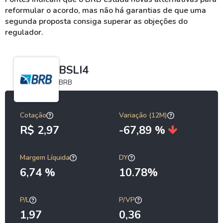
reformular o acordo, mas não há garantias de que uma
segunda proposta consiga superar as objeções do
regulador.
BSLI4
BRB
Cotação
Variação (12M)
R$ 2,97
-67,89 %
Margem Líquida
DY
6,74 %
10.78%
P/L
P/VP
1,97
0,36