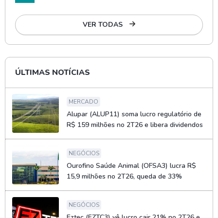
VER TODAS
ÚLTIMAS NOTÍCIAS
MERCADO
Alupar (ALUP11) soma lucro regulatório de
R$ 159 milhões no 2T26 e libera dividendos
NEGÓCIOS
Ourofino Saúde Animal (OFSA3) lucra R$
15,9 milhões no 2T26, queda de 33%
NEGÓCIOS
Eztec (EZTC3) vê lucro cair 21% no 2T26 e