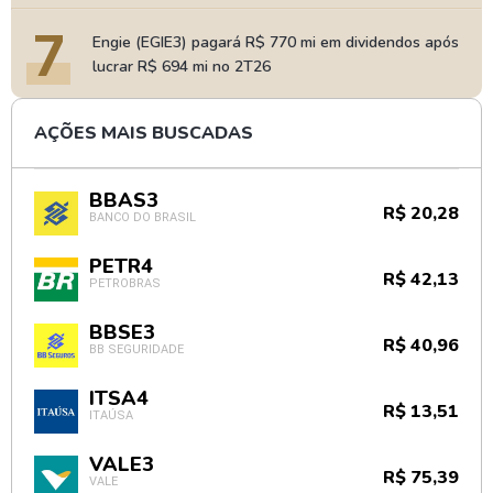
7
Engie (EGIE3) pagará R$ 770 mi em dividendos após
lucrar R$ 694 mi no 2T26
AÇÕES MAIS BUSCADAS
BBAS3
R$ 20,28
BANCO DO BRASIL
PETR4
R$ 42,13
PETROBRAS
BBSE3
R$ 40,96
BB SEGURIDADE
ITSA4
R$ 13,51
ITAÚSA
VALE3
R$ 75,39
VALE