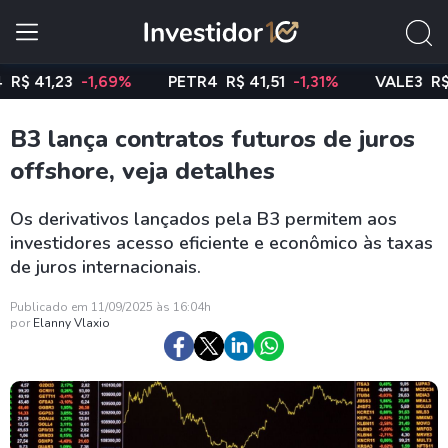
1,23
-1,69%
PETR4
R$ 41,51
-1,31%
VALE3
R$ 75,4
B3 lança contratos futuros de juros
offshore, veja detalhes
Os derivativos lançados pela B3 permitem aos
investidores acesso eficiente e econômico às taxas
de juros internacionais.
Publicado em 11/09/2025 às 16:04h
por
Elanny Vlaxio