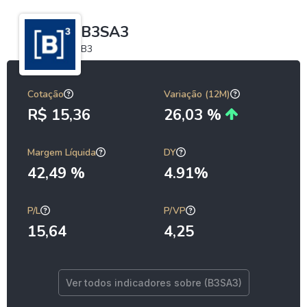
B3SA3
B3
Cotação
Variação (12M)
R$ 15,36
26,03 %
Margem Líquida
DY
42,49 %
4.91%
P/L
P/VP
15,64
4,25
Ver todos indicadores sobre (B3SA3)