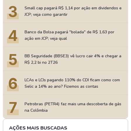
3
Small cap pagará R$ 1,14 por ação em dividendos e
JCP; veja como garantir
4
Banco da Bolsa pagará "bolada" de R$ 1,63 por
ação em JCP; veja qual
5
BB Seguridade (BBSE3) vê lucro cair 4% e chegar a
R$ 2,2 bi no 2T26
6
LCAs e LCIs pagando 110% do CDI ficam como com
Selic a 14% ao ano? Fizemos as contas
7
Petrobras (PETR4) faz mais uma descoberta de gás
na Colômbia
AÇÕES MAIS BUSCADAS