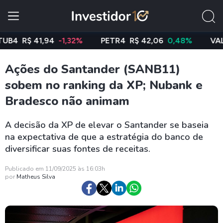
R$ 41,94
-1,32%
PETR4
R$ 42,06
0,48%
VALE3
R
Ações do Santander (SANB11)
sobem no ranking da XP; Nubank e
Bradesco não animam
A decisão da XP de elevar o Santander se baseia
na expectativa de que a estratégia do banco de
diversificar suas fontes de receitas.
Publicado em 11/09/2025 às 16:03h
por
Matheus Silva