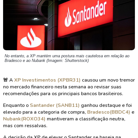
No entanto, a XP mantém uma postura mais cautelosa em relação ao
Bradesco e ao Nubank (Imagem: Shutterstock)
🚨
A
XP Investimentos (XPBR31)
causou um novo tremor
no mercado financeiro nesta semana ao revisar suas
recomendações para os principais bancos brasileiros.
Enquanto o
Santander (SANB11)
ganhou destaque e foi
elevado para a categoria de compra,
Bradesco
(BBDC4)
e
Nubank
(ROXO34)
mantiveram a classificação neutra,
mas com ressalvas.
A decisão da XP de elevar o Santander se baseia na