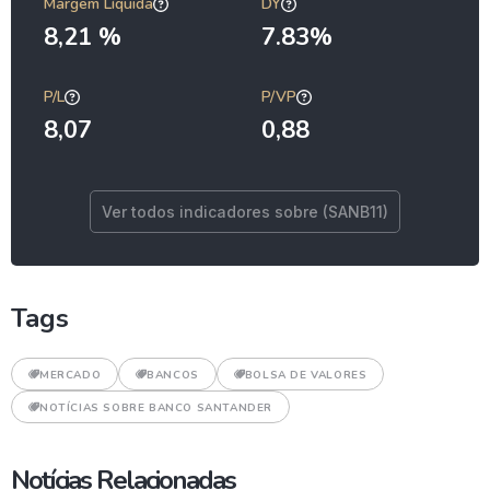
Margem Líquida
DY
8,21 %
7.83%
P/L
P/VP
8,07
0,88
Ver todos indicadores sobre (SANB11)
Tags
MERCADO
BANCOS
BOLSA DE VALORES
NOTÍCIAS SOBRE BANCO SANTANDER
Notícias Relacionadas