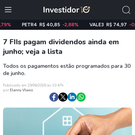
PETR4
R$ 40,85
-2,88%
VALE3
R$ 74,97
-0,58%
7 FIIs pagam dividendos ainda em
junho; veja a lista
Todos os pagamentos estão programados para 30
de junho.
Publicado em 29/06/2026 às 10:47h
por
Elanny Vlaxio