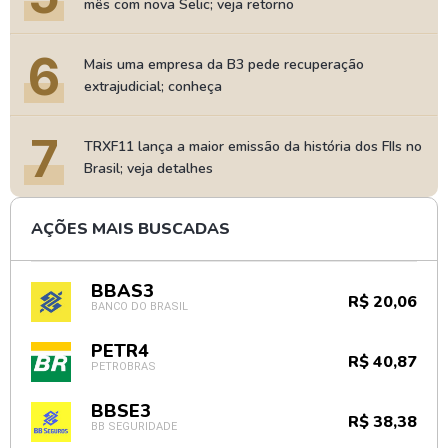
mês com nova Selic; veja retorno
6
Mais uma empresa da B3 pede recuperação
extrajudicial; conheça
7
TRXF11 lança a maior emissão da história dos FIIs no
Brasil; veja detalhes
AÇÕES MAIS BUSCADAS
BBAS3
R$ 20,06
BANCO DO BRASIL
PETR4
R$ 40,87
PETROBRAS
BBSE3
R$ 38,38
BB SEGURIDADE