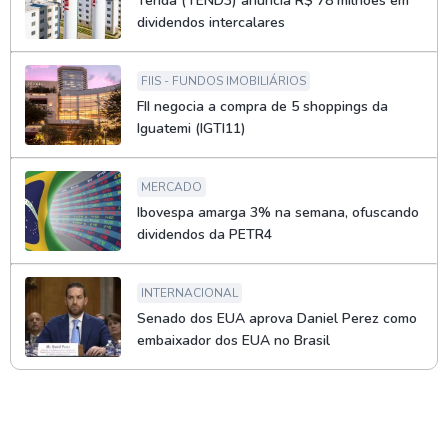
Tenda (TEND3) anuncia R$ 78 milhões em
dividendos intercalares
FIIS - FUNDOS IMOBILIÁRIOS
FII negocia a compra de 5 shoppings da
Iguatemi (IGTI11)
MERCADO
Ibovespa amarga 3% na semana, ofuscando
dividendos da PETR4
INTERNACIONAL
Senado dos EUA aprova Daniel Perez como
embaixador dos EUA no Brasil