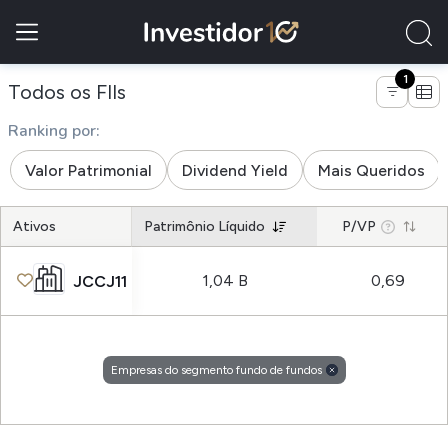
1
de empresas do segmento fundo de
Todos os FIIs
Ranking por:
Valor Patrimonial
Dividend Yield
Mais Queridos
Ativos
Patrimônio Líquido
P/VP
1,04 B
0,69
JCCJ11
Empresas do segmento fundo de fundos