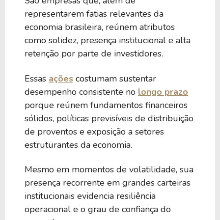
São empresas que, além de
representarem fatias relevantes da
525,19 M
10,85
MTSA4
economia brasileira, reúnem atributos
como solidez, presença institucional e alta
retenção por parte de investidores.
356,40 M
-0,92
TPIS3
Essas
ações
costumam sustentar
desempenho consistente no
longo prazo
Empresas do setor bens industriais
porque reúnem fundamentos financeiros
sólidos, políticas previsíveis de distribuição
de proventos e exposição a setores
estruturantes da economia.
Mesmo em momentos de volatilidade, sua
presença recorrente em grandes carteiras
institucionais evidencia resiliência
operacional e o grau de confiança do