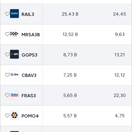
25,43 B
24,45
RAIL3
12,52 B
9,63
MRSA3B
8,73 B
13,21
GGPS3
7,25 B
12,12
CBAV3
5,65 B
22,30
FRAS3
5,57 B
4,75
POMO4