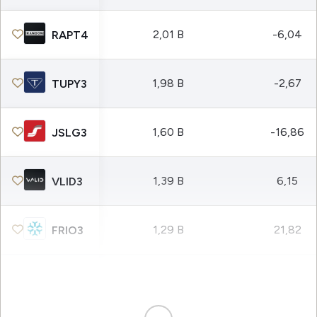
2,01 B
-6,04
RAPT4
1,98 B
-2,67
TUPY3
1,60 B
-16,86
JSLG3
1,39 B
6,15
VLID3
1,29 B
21,82
FRIO3
1,21 B
23,84
ARML3