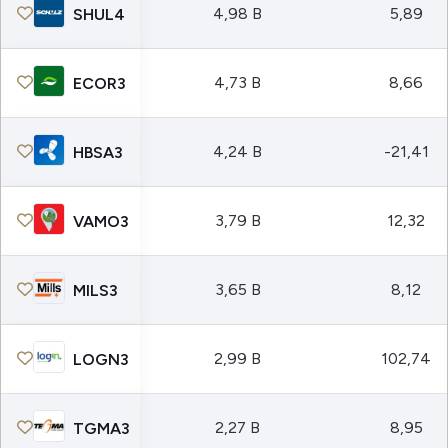
4,98 B
5,89
SHUL4
4,73 B
8,66
ECOR3
4,24 B
-21,41
HBSA3
3,79 B
12,32
VAMO3
3,65 B
8,12
MILS3
2,99 B
102,74
LOGN3
2,27 B
8,95
TGMA3