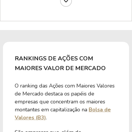
1,09 B
7,40
KEPL3
1,05 B
24,30
PRNR3
962,75 M
57,63
ALPK3
RANKINGS DE AÇÕES COM
678,38 M
-18,76
TASA3
MAIORES VALOR DE MERCADO
O ranking das Ações com Maiores Valores
669,75 M
9,16
WLMM3
de Mercado destaca os papéis de
empresas que concentram os maiores
601,92 M
5,92
CSUD3
montantes em capitalização na
Bolsa de
Valores (B3)
.
543,19 M
7,24
ROMI3