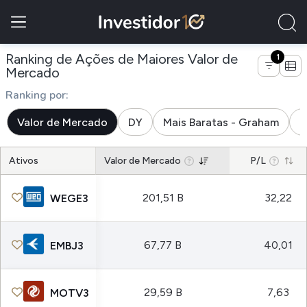
Ranking de Ações de Maiores Valor de
1
de empresas do setor bens industriais
Mercado
Ranking por:
Valor de Mercado
DY
Mais Baratas - Graham
M
Ativos
Valor de Mercado
P/L
201,51 B
32,22
WEGE3
67,77 B
40,01
EMBJ3
29,59 B
7,63
MOTV3