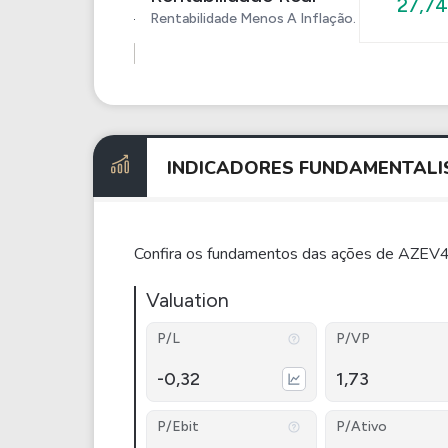
27,7
Rentabilidade Menos A Inflação.
INDICADORES
FUNDAMENTALI
Confira os fundamentos das ações de AZEV4
Valuation
P/L
P/VP
-0,32
1,73
P/Ebit
P/Ativo