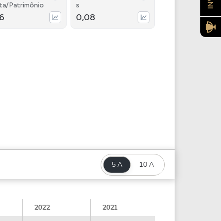
ta/Patrimônio
s
16
0,08
5 A
10 A
2022
2021