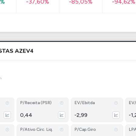
-94,62%
4%
-37,60%
-85,05%
STAS
AZEV4
.
P/Receita (PSR)
EV/Ebitda
EV/
0,44
-2,99
-1,
P/Ativo Circ. Liq.
P/Cap.Giro
LP