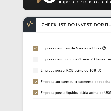
imposto de renda calcul
P/Ativo
0,1
P/Cap.Giro
-0,
P/Ativo Circ. Liq.
-0,
CHECKLIST DO INVESTIDOR B
VPA
1,0
LPA
-5,
Giro Ativos
0,3
Empresa com mais de 5 anos de Bolsa
ROE
-53
Empresa com lucro nos últimos 20 trimestre
ROIC
-12
Empresa possui ROE acima de 10%
ROA
-45
Dívida Líquida / Ebitda
Empresa apresentou crescimento de receita
-1,
Dívida Líquida / Ebit
-0,
Empresa possui liquidez diária acima de U
Dívida Bruta / Patrimônio
2,1
Patrimônio / Ativos
0,0