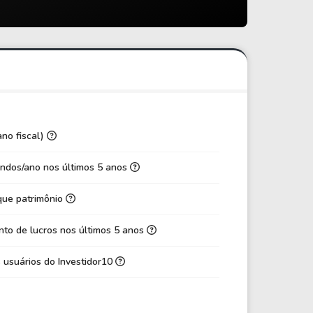
5,49
23,09
-61,48
489,95
-8,17
-32,09
0,04
0,05
-0,04
0,09
0,71
0,18
ano fiscal)
-80,88%
177,75%
ndos/ano nos últimos 5 anos
-120,78%
153,94%
que patrimônio
-14,35%
45,37%
to de lucros nos últimos 5 anos
-0,63
-0,00
-0,44
-0,00
 usuários do Investidor10
0,69
0,18
0,18
0,26