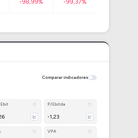
-98,99%
-99,37%
Comparar indicadores
Ebit
P/Ebitda
26
-1,23
A
VPA