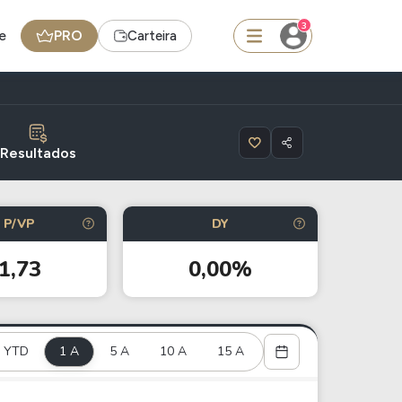
3
e
PRO
Carteira
squisar
Resultados
Ferramenta
P/VP
DY
Dividendos
1,73
0,00%
edas
Ideias
Agenda de Dividendos
YTD
1 A
Radar do Dividendo Inteligente
5 A
10 A
15 A
oin - BNB
Carteiras Recomendadas