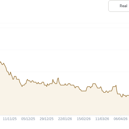
HASH11
Google
Dogecoin
Real
GOLD11
Meta
Solana
XINA11
Coca-Cola
Cardano
Ver todos
Ver todos
Ver todos