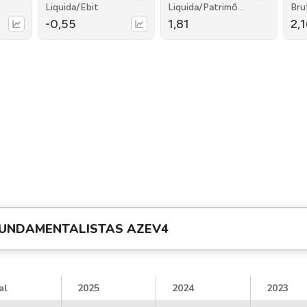
Liquida/Ebit
Liquida/Patrimôni
Bru
o
-0,55
1,81
2,
UNDAMENTALISTAS
AZEV4
al
2025
2024
2023