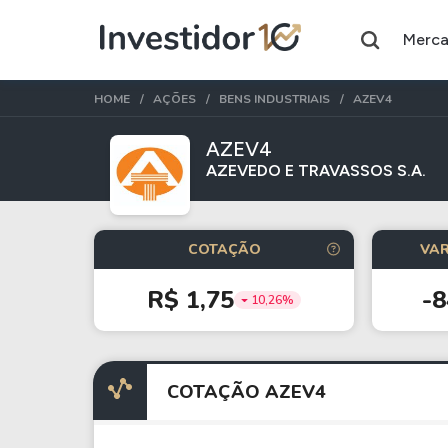
Merc
HOME
AÇÕES
BENS INDUSTRIAIS
AZEV4
AZEV4
AZEVEDO E TRAVASSOS S.A.
Assuntos do momento
Índice
Ação
COTAÇÃO
VAR
Ibovespa
Petrobras
R$ 1,75
-
10,26%
Ações
FIIs
Taesa
XPML11
COTAÇÃO AZEV4
Itausa
RECR11
Ambev
HGLG11