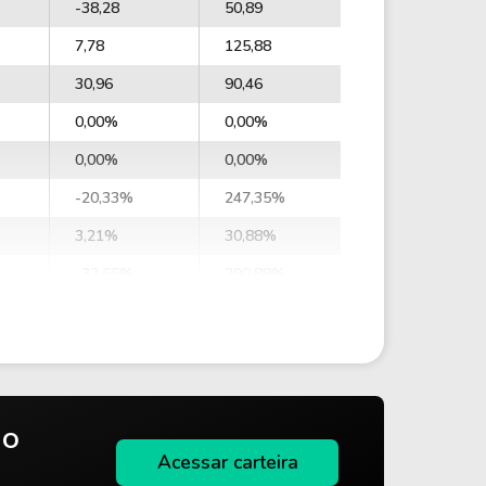
-38,28
50,89
7,78
125,88
30,96
90,46
0,00%
0,00%
0,00%
0,00%
-20,33%
247,35%
3,21%
30,88%
-32,65%
290,88%
-22,96%
298,58%
-35,37
43,98
-24,87
45,14
-33,88
42,16
do
Acessar carteira
-23,83
43,28