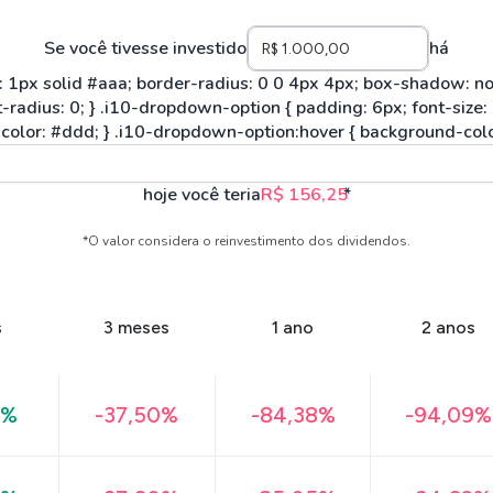
Se você tivesse investido
há
hoje você teria
R$ 156,25
*
*O valor considera o reinvestimento dos dividendos.
s
3 meses
1 ano
2 anos
4%
-37,50%
-84,38%
-94,09%