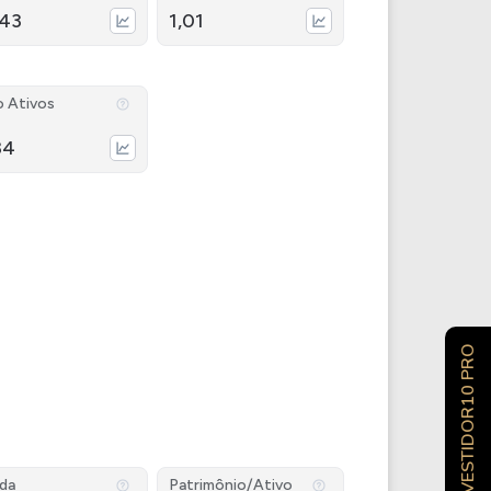
,43
1,01
o Ativos
34
INVESTIDOR10 PRO
ida
Patrimônio/Ativo