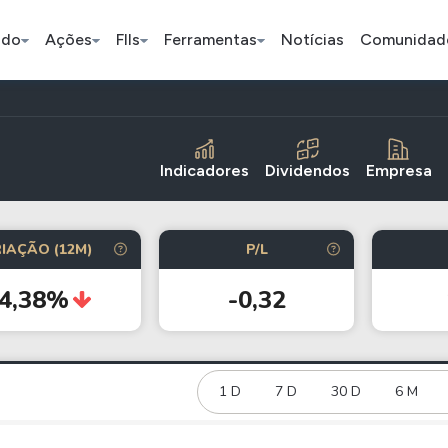
ado
Ações
FIIs
Ferramentas
Notícias
Comunidad
Pe
Indicadores
Dividendos
Empresa
Ação
BDR
FII
IAÇÃO (12M)
P/L
Bradesco
JBS
TRXF11
84,38%
-0,32
ETFs
Stocks
Criptomo
BOVA11
Tesla
Bitcoin
IVVB11
Apple
1 D
7 D
30 D
Ethereum
6 M
SMAL11
Amazon
Binance C