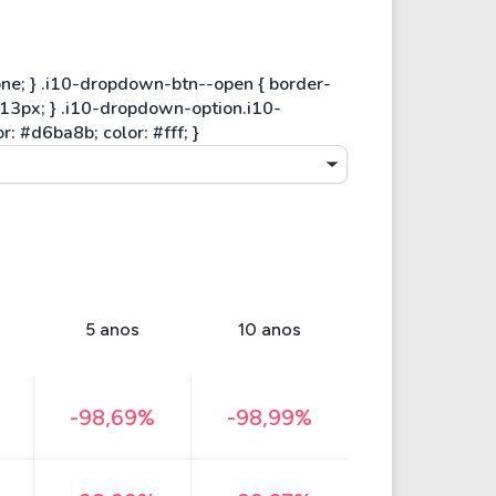
5 anos
10 anos
-98,69%
-98,99%