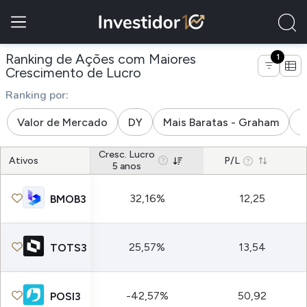
Ranking de Ações com Maiores
1
de empresas do setor tecn
Crescimento de Lucro
Ranking por:
Valor de Mercado
DY
Mais Baratas - Graham
M
Cresc. Lucro
Ativos
P/L
5 anos
32,16%
12,25
BMOB3
25,57%
13,54
TOTS3
-42,57%
50,92
POSI3