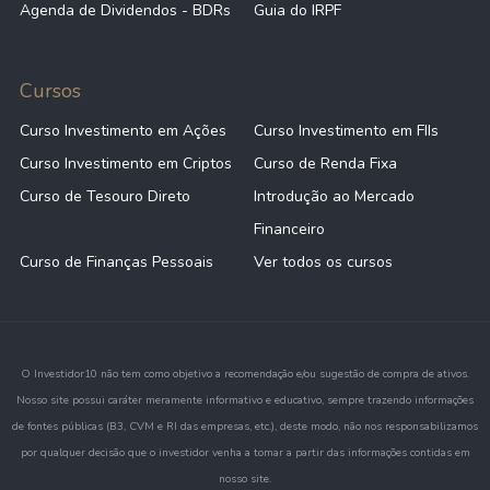
Agenda de Dividendos - BDRs
Guia do IRPF
Cursos
Curso Investimento em Ações
Curso Investimento em FIIs
Curso Investimento em Criptos
Curso de Renda Fixa
Curso de Tesouro Direto
Introdução ao Mercado
Financeiro
Curso de Finanças Pessoais
Ver todos os cursos
O Investidor10 não tem como objetivo a recomendação e/ou sugestão de compra de ativos.
Nosso site possui caráter meramente informativo e educativo, sempre trazendo informações
de fontes públicas (B3, CVM e RI das empresas, etc.), deste modo, não nos responsabilizamos
por qualquer decisão que o investidor venha a tomar a partir das informações contidas em
nosso site.