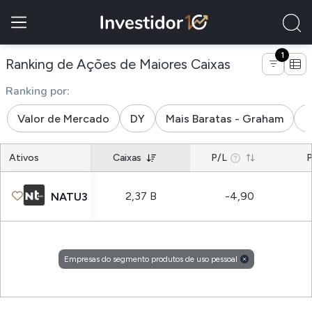
1
de empresas 
Ranking de Ações de Maiores Caixas
Ranking por:
Valor de Mercado
DY
Mais Baratas - Graham
M
Ativos
Caixas
P/L
P
2,37 B
-4,90
NATU3
Empresas do segmento produtos de uso pessoal