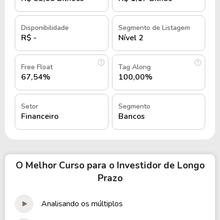
banco expandiu o número de clientes.
Disponibilidade
Segmento de Listagem
Em 2018, o banco entrou para bolsa de valores. Em
R$ -
Nível 2
sua primeira oferta alcançou aproximadamente R$
1,9 bilhões. Em 2019, atingiu R$ 3,5 bilhões em
carta de crédito e fechou o ano com uma receita
Free Float
Tag Along
67,54%
100,00%
líquida de R$ 845,05 milhões.
Informações Adicionais
Setor
Segmento
Financeiro
Bancos
A empresa Banco Inter, está listada na B3 com um
valor de mercado de R$ 8,95 Bilhões , tendo um
patrimônio de R$ 8,36 Bilhões.
O Melhor Curso para o Investidor de Longo
Prazo
Com um total de 1.250 funcionários, a empresa está
listada na Bolsa de Valores no setor de
Financeiro
e no segmento
Bancos
.
Analisando os múltiplos