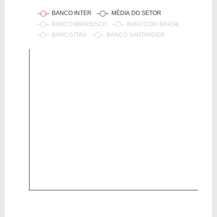
VPA
9,67
9,67
LPA
0,01
0,01
Giro Ativos
0,02
0,02
ROE
0,13%
0,13%
ROIC
-2,03%
-2,03%
ROA
-0,07%
-0,07%
Patrimônio / Ativos
0,22
0,22
Passivos / Ativos
-
0,00
Liquidez Corrente
-
-
CAGR Receitas 5 anos
-4,91%
7,79%
CAGR Lucros 5 anos
-
0,00%