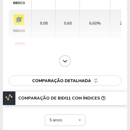
BBDC3
9,08
0,60
6,60%
2,69
BBAS3
7,93
0,86
10,87%
7,88
SANB11
12,12
2,81
23,23%
2,22
COMPARAÇÃO DETALHADA
BPAC11
COMPARAÇÃO DE BIDI11 COM ÍNDICES
3,44
0,67
19,46%
6,26
BNBR3
5 anos