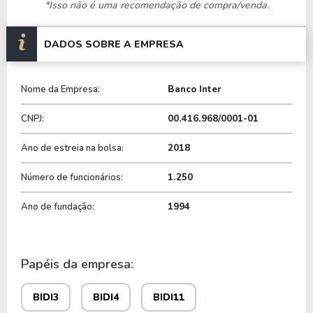
*Isso não é uma recomendação de compra/venda.
A empresa não dispõe de agências físicas,
oferecendo apenas portfólio digital. Está presente
DADOS SOBRE A EMPRESA
no mercado desde 1994, porém somente adquiriu
licença para efetivar operações como banco
múltiplo em 2008, disponibilizando sua primeira
Nome da Empresa:
Banco Inter
conta digital em 2014.
CNPJ:
00.416.968/0001-01
O banco está presente em cerca de 4 mil cidades e
Ano de estreia na bolsa:
2018
atende ao público dos municípios que possuem
mais de 50 mil habitantes. Em 2019 seu lucro
Número de funcionários:
1.250
líquido obtido foi de R$ 78,8 milhões.
Ano de fundação:
1994
História do Banco Inter
Fundada em 1994, com o nome Intermedium, em
Papéis da empresa:
Belo Horizonte pela família Menin, portadora
também da MRV Engenharia, empresa que já
BIDI3
BIDI4
BIDI11