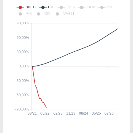
8,88
2,36
26,54%
5,94
BMEB4
3,19
0,48
15,11%
11,3
BRSR6
6,01
0,84
14,05%
11,4
ABCB4
4,19
0,49
11,77%
17,49
BAZA3
5,69
0,68
11,89%
8,23
BMGB4