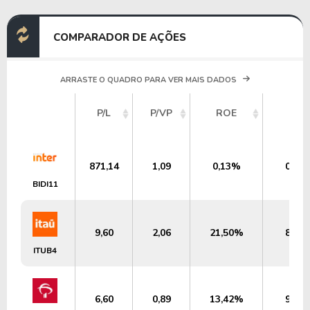
COMPARADOR DE AÇÕES
ARRASTE O QUADRO PARA VER MAIS DADOS
P/L
P/VP
ROE
DY
871,14
1,09
0,13%
0,00
BIDI11
9,60
2,06
21,50%
8,43
ITUB4
6,60
0,89
13,42%
9,15