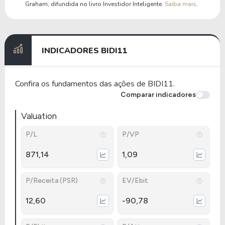
Graham, difundida no livro Investidor Inteligente.
Saiba mais
.
INDICADORES
BIDI11
Confira os fundamentos das ações de BIDI11.
Comparar indicadores
Valuation
P/L
P/VP
871,14
1,09
P/Receita (PSR)
EV/Ebit
12,60
-90,78