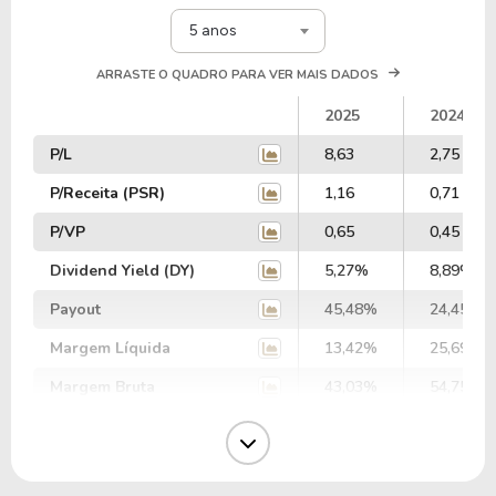
5 anos
ARRASTE O QUADRO PARA VER MAIS DADOS
2025
2024
P/L
8,63
2,75
P/Receita (PSR)
1,16
0,71
P/VP
0,65
0,45
Dividend Yield (DY)
5,27%
8,89%
Payout
45,48%
24,45%
Margem Líquida
13,42%
25,69%
Margem Bruta
43,03%
54,75%
Margem Operacional
26,00%
37,47%
Margem EBIT
31,59%
24,62%