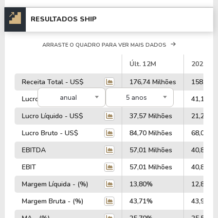
RESULTADOS SHIP
ARRASTE O QUADRO PARA VER MAIS DADOS
#
Últ. 12M
2025
Receita Total - US$
176,74 Milhões
158,10 M
anual
5 anos
Lucro Operacional - US$
54,54 Milhões
41,10 Mi
Lucro Líquido - US$
37,57 Milhões
21,21 Mi
Lucro Bruto - US$
84,70 Milhões
68,03 Mi
EBITDA
57,01 Milhões
40,89 Mi
EBIT
57,01 Milhões
40,89 Mi
Margem Líquida - (%)
13,80%
12,80%
Margem Bruta - (%)
43,71%
43,90%