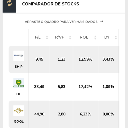
COMPARADOR DE STOCKS
ARRASTE O QUADRO PARA VER MAIS DADOS
V
P/L
P/VP
ROE
DY
M
9,45
1,23
12,99%
3,43%
US
SHIP
33,49
5,83
17,42%
1,09%
US
DE
44,90
2,80
6,23%
0,00%
U
GOGL