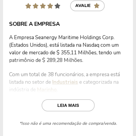
AVALIE
SOBRE A EMPRESA
A Empresa Seanergy Maritime Holdings Corp.
(Estados Unidos), está listada na Nasdaq com um
valor de mercado de $ 355,11 Milhões, tendo um
patrimônio de $ 289,28 Milhões.
Com um total de 38 funcionários, a empresa está
listada no setor de
Industriais
e categorizada na
indústria de
Marinho
.
Nos últimos 12 meses a Empresa teve um
LEIA MAIS
faturamento de $ 176,74 Milhões, que gerou um
lucro no valor de $ 37,57 Milhões.
*Isso não é uma recomendação de compra/venda.
Quanto aos seus principais indicadores, a Empresa