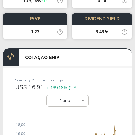
9,45
139,16%
P/VP
DIVIDEND YIELD
1,23
3,43%
COTAÇÃO SHIP
Seanergy Maritime Holdings
US$ 16,91
+ 139,16%
(1 A)
1 ano