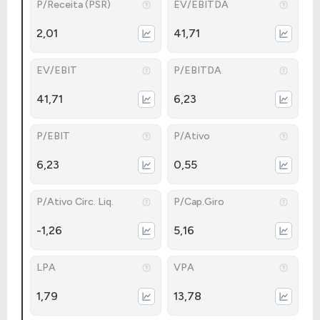
P/Receita (PSR)
EV/EBITDA
2,01
41,71
EV/EBIT
P/EBITDA
41,71
6,23
P/EBIT
P/Ativo
6,23
0,55
P/Ativo Circ. Liq.
P/Cap.Giro
-1,26
5,16
LPA
VPA
1,79
13,78