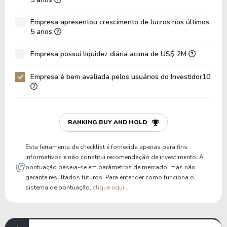
Dívida Líquida / EBITDA
11,98
19,33
Empresa apresentou crescimento de lucros nos últimos
Dívida Líquida / EBIT
11,98
19,33
5 anos
Dívida Bruta / Patrimônio
0,84
0,84
Empresa possui liquidez diária acima de US$ 2M
Patrimônio / Ativos
0,46
0,48
Empresa é bem avaliada pelos usuários do Investidor10
Passivos / Ativos
0,54
0,52
Liquidez Corrente
0,85
0,74
P/Cap Giro
-26,96
-21,51
RANKING BUY AND HOLD
P/Ativo Circ Líq
-1,42
-1,42
Esta ferramenta de checklist é fornecida apenas para fins
informativos e não constitui recomendação de investimento. A
pontuação baseia-se em parâmetros de mercado, mas não
garante resultados futuros. Para entender como funciona o
sistema de pontuação,
clique aqui
.