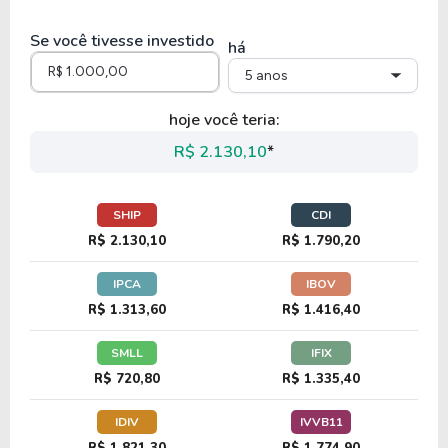
9,29
1,16
12,53%
1,92%
US
Se você tivesse investido
SIEGY
há
5 anos
39,50
12,26
31,03%
0,00%
U
hoje você teria:
STRL
R$ 2.130,10
*
14,84
2,44
16,45%
1,37%
U
SHIP
CDI
TGLS
R$ 2.130,10
R$ 1.790,20
IPCA
IBOV
R$ 1.313,60
R$ 1.416,40
SMLL
IFIX
R$ 720,80
R$ 1.335,40
IDIV
IVVB11
R$ 1.821,30
R$ 1.774,90