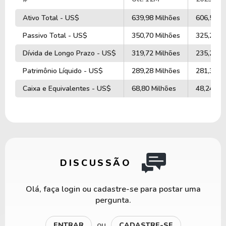
Ativo Total - US$
639,98 Milhões
606,58 M
Passivo Total - US$
350,70 Milhões
325,20 M
Dívida de Longo Prazo - US$
319,72 Milhões
235,22 M
Patrimônio Líquido - US$
289,28 Milhões
281,38 M
Caixa e Equivalentes - US$
68,80 Milhões
48,24 Mi
DISCUSSÃO
Olá, faça login ou cadastre-se para postar uma
pergunta.
ou
ENTRAR
CADASTRE-SE