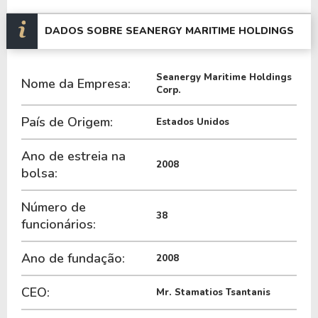
possui um P/L de 9,45, um P/VP de 1,23 e nos
últimos 12 meses o dividend yeld da SHIP ficou em
DADOS SOBRE SEANERGY MARITIME HOLDINGS
3,43%.
Seanergy Maritime Holdings
A Empresa é negociada no exterior através do
Nome da Empresa:
Corp.
ticker
SHIP
.
País de Origem:
Estados Unidos
Ano de estreia na
2008
bolsa:
Número de
38
funcionários:
Ano de fundação:
2008
CEO:
Mr. Stamatios Tsantanis