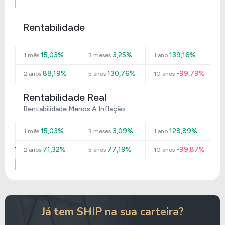
Rentabilidade
15,03%
3,25%
139,16%
1 mês
3 meses
1 ano
88,19%
130,76%
-99,79%
2 anos
5 anos
10 anos
Rentabilidade Real
Rentabilidade Menos A Inflação.
15,03%
3,09%
128,89%
1 mês
3 meses
1 ano
71,32%
77,19%
-99,87%
2 anos
5 anos
10 anos
Já tem SHIP na sua carteira?