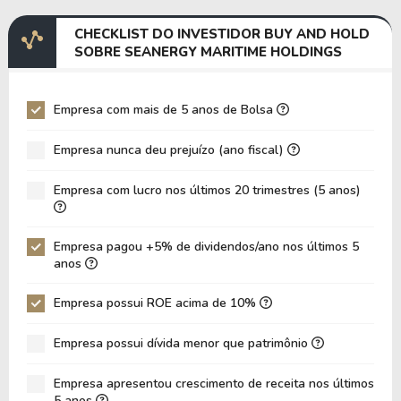
Margem EBITDA
31,59%
24,62%
CHECKLIST DO INVESTIDOR BUY AND HOLD
EV/EBITDA
34,73
52,29
SOBRE SEANERGY MARITIME HOLDINGS
EV/EBIT
34,73
52,29
P/EBITDA
4,48
1,90
Empresa com mais de 5 anos de Bolsa
P/EBIT
4,48
1,90
Empresa nunca deu prejuízo (ano fiscal)
P/Ativo
0,30
0,22
Empresa com lucro nos últimos 20 trimestres (5 anos)
VPA
13,40
13,11
LPA
1,01
2,15
Empresa pagou +5% de dividendos/ano nos últimos 5
Giro de Ativos
0,08
0,08
anos
ROE
7,54%
16,41%
Empresa possui ROE acima de 10%
ROIC
12,99%
8,41%
Empresa possui dívida menor que patrimônio
ROA
3,50%
7,88%
Dívida Líquida / Patrimônio
0,66
0,76
Empresa apresentou crescimento de receita nos últimos
5 anos