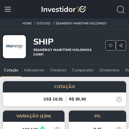
HOME
STOCKS
SEANERGY MARITIME HOLDINGS
SHIP
SEANERGY MARITIME HOLDINGS
CORP.
Cotação
Indicadores
Checklist
Comparador
Dividendos
R
COTAÇÃO
US$ 16,91
R$ 85,90
VARIAÇÃO (12M)
P/L