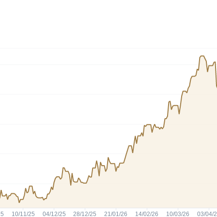
HASH11
Google
Dogecoin
GOLD11
Meta
Solana
XINA11
Coca-Cola
Cardano
Ver todos
Ver todos
Ver todos