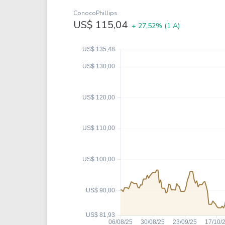
Weg
XPLG11
ConocoPhillips
Klabin
KNRI11
US$ 115,04
+ 27,52%
(1 A)
Petrobrás
KNCR11
Ver todos
Ver todos