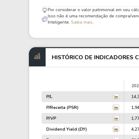
Por considerar o valor patrimonial em seu cá
Isso não é uma recomendação de compra/venda,
Inteligente.
Saiba mais
.
HISTÓRICO DE INDICADORES 
202
P/L
14,
P/Receita (PSR)
1,9
P/VP
1,7
Dividend Yield (DY)
4,2