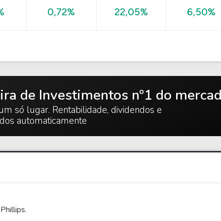
6,50%
%
0,72%
22,05%
ira de Investimentos nº1 do merca
um só lugar. Rentabilidade, dividendos e
ados automaticamente
hillips.