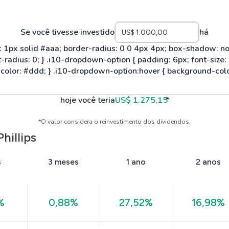
Se você tivesse investido
há
hoje você teria
US$ 1.275,15
*
*O valor considera o reinvestimento dos dividendos.
hillips
s
3 meses
1 ano
2 anos
%
0,88%
27,52%
16,98%