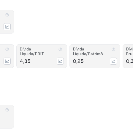
Dívida
Dívida
Dív
Líquida/EBIT
Líquida/Patrimôni
Bru
o
4,35
0,25
0,