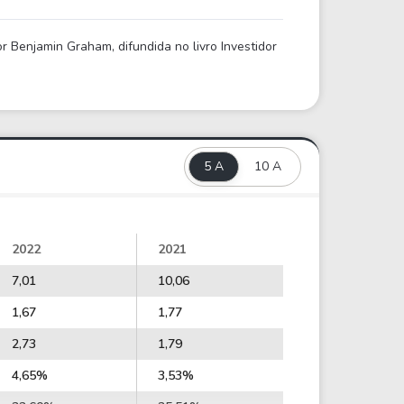
 Benjamin Graham, difundida no livro Investidor
5 A
10 A
2022
2021
7,01
10,06
1,67
1,77
2,73
1,79
4,65%
3,53%