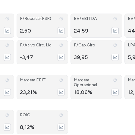
P/Receita (PSR)
EV/EBITDA
EV
2,50
24,59
44
P/Ativo Circ. Liq.
P/Cap.Giro
LP
-3,47
39,95
5,
Margem EBIT
Margem
Mar
Operacional
23,21%
18,06%
12
ROIC
8,12%