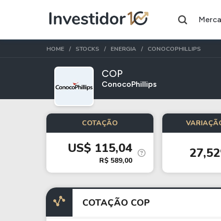
Merc
HOME
STOCKS
ENERGIA
CONOCOPHILLIPS
COP
ConocoPhillips
Assuntos do momento
Índice
Commodity
COTAÇÃO
VARIAÇÃO
Ibovespa
Petróleo
US$ 115,04
27,5
Ações
FIIs
R$ 589,00
Taesa
XPML11
Itausa
RECR11
COTAÇÃO COP
Ambev
HGLG11