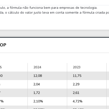
lculo, a fórmula não funciona bem para empresas de tecnologia.
 o cálculo do valor justo leva em conta somente a fórmula criada por
COP
5
2024
2023
30
12,08
11,75
4
2,04
2,29
7
1,72
2,61
7%
2,10%
4,72%