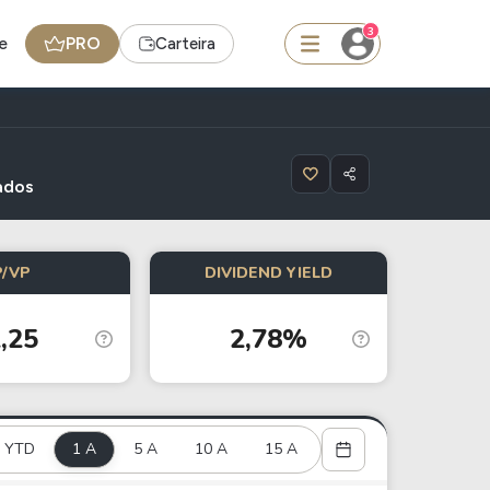
3
e
PRO
Carteira
squisar
ados
BDR
P/VP
DIVIDEND YIELD
de
SpaceX
,25
2,78%
edas
Ideias
Agenda de Dividendos
Radar do Dividendo Inteligente
YTD
1 A
5 A
10 A
15 A
oin - BNB
Carteiras Recomendadas