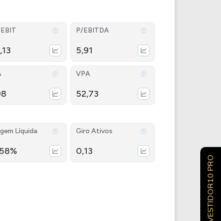
/EBIT
P/EBITDA
,13
5,91
A
VPA
98
52,73
gem Líquida
Giro Ativos
,58%
0,13
INVESTIDOR10 PRO