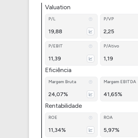
Valuation
P/L
P/VP
19,88
2,25
P/EBIT
P/Ativo
11,39
1,19
Eficiência
Margem Bruta
Margem EBITDA
24,07%
41,65%
Rentabilidade
ROE
ROA
11,34%
5,97%