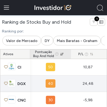
1
de empresas da i
Ranking de Stocks Buy and Hold
Ranking por:
Valor de Mercado
DY
Mais Baratas - Graham
M
Pontuação
Ativos
P/L
Buy And Hold
50
10,87
CI
40
24,48
DGX
30
-5,98
CNC