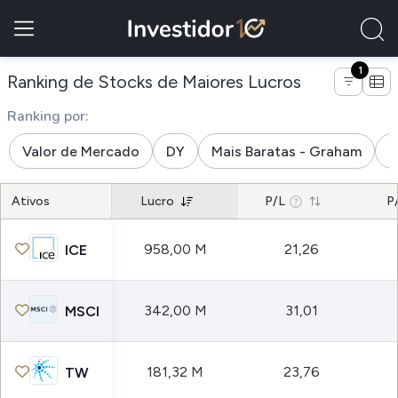
1
de empresas 
Ranking de Stocks de Maiores Lucros
Ranking por:
Valor de Mercado
DY
Mais Baratas - Graham
M
Ativos
Lucro
P/L
P
958,00 M
21,26
ICE
342,00 M
31,01
MSCI
181,32 M
23,76
TW