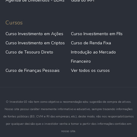
Agenda de Dividendos - BDRs
Guia do IRPF
Cursos
Curso Investimento em Ações
Curso Investimento em FIIs
Curso Investimento em Criptos
Curso de Renda Fixa
Curso de Tesouro Direto
Introdução ao Mercado
Financeiro
Curso de Finanças Pessoais
Ver todos os cursos
O Investidor10 não tem como objetivo a recomendação e/ou sugestão de compra de ativos.
Nosso site possui caráter meramente informativo e educativo, sempre trazendo informações
de fontes públicas (B3, CVM e RI das empresas, etc.), deste modo, não nos responsabilizamos
por qualquer decisão que o investidor venha a tomar a partir das informações contidas em
nosso site.