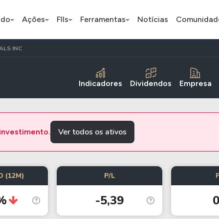
ado
Ações
FIIs
Ferramentas
Notícias
Comunidad
LS INC
Pe
Indicadores
Dividendos
Empresa
Índice
Ação
Ação
Bradesco
Petrobras
Axia
Ver todos os ativos
 investimento.
ETFs
Stocks
Criptomo
 (12M)
P/L
BOVA11
Tesla
Bitcoin
IVVB11
Apple
Ethereum
%
-5,39
0
SMAL11
Amazon
Binance C