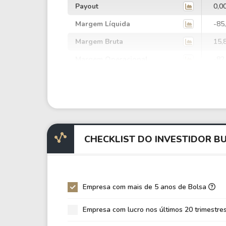
Payout
0,0
Margem Líquida
-85
Margem Bruta
15,
Margem Operacional
-82
Margem EBIT
-42
Margem EBITDA
-41
EV/EBITDA
0,0
EV/EBIT
0,0
CHECKLIST DO INVESTIDOR B
P/EBITDA
-23
P/EBIT
-23
P/Ativo
19,
Empresa com mais de 5 anos de Bolsa
VPA
-3,
Empresa com lucro nos últimos 20 trimestre
LPA
-1,