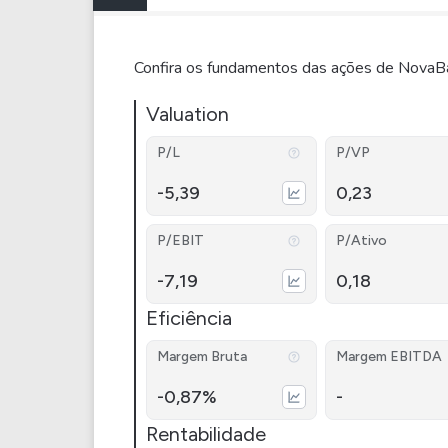
Confira os fundamentos das ações de NovaBa
Valuation
P/L
P/VP
-5,39
0,23
P/EBIT
P/Ativo
-7,19
0,18
Eficiência
Margem Bruta
Margem EBITDA
-0,87%
-
Rentabilidade