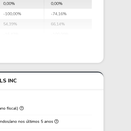
0,00%
0,00%
-100,00%
-74,16%
54,39%
66,14%
-16,43%
-100,00%
73,43%
-124,23%
76,81%
-120,94%
0,00
0,00
0,00
0,00
LS INC
0,00
0,00
0,00
0,00
0,00
0,00
ano fiscal)
5,58
54,99
ndos/ano nos últimos 5 anos
-8,59
-35,47