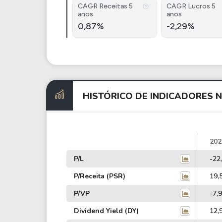
CAGR Receitas 5
CAGR Lucros 5
anos
anos
0,87%
-2,29%
HISTÓRICO DE INDICADORES 
202
P/L
-22
P/Receita (PSR)
19,
P/VP
-7,
Dividend Yield (DY)
12,