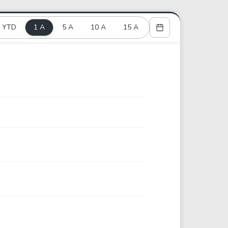
Comparador de Ativos
As Ações Mais Buscadas
YTD
1 A
5 A
10 A
15 A
Guia do Iniciante