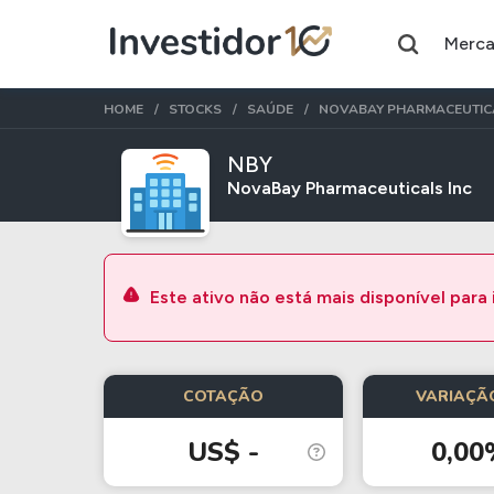
Merc
HOME
STOCKS
SAÚDE
NOVABAY PHARMACEUTICA
NBY
NovaBay Pharmaceuticals Inc
Assuntos do momento
Índice
Índice
Ibovespa
Selic
Este ativo não está mais disponível para
Ações
FIIs
COTAÇÃO
VARIAÇÃO
Taesa
XPML11
Itausa
RECR11
US$ -
0,00
Ambev
HGLG11